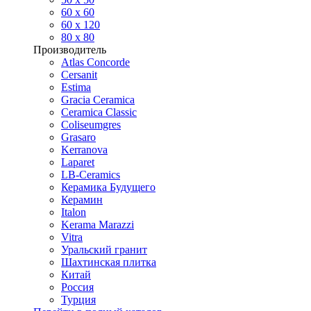
60 х 60
60 x 120
80 x 80
Производитель
Atlas Concorde
Cersanit
Estima
Gracia Ceramica
Ceramica Classic
Coliseumgres
Grasaro
Kerranova
Laparet
LB-Ceramics
Керамика Будущего
Керамин
Italon
Kerama Marazzi
Vitra
Уральский гранит
Шахтинская плитка
Китай
Россия
Турция