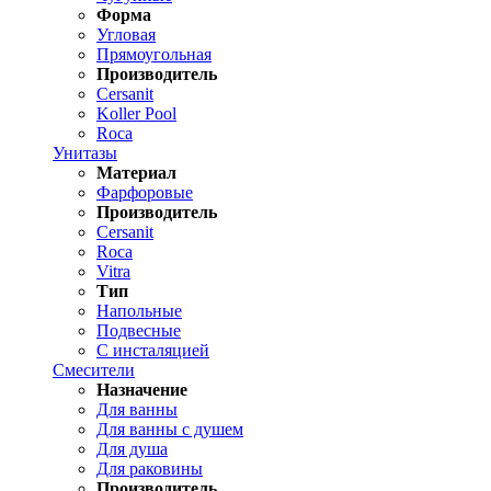
Форма
Угловая
Прямоугольная
Производитель
Cersanit
Koller Pool
Roca
Унитазы
Материал
Фарфоровые
Производитель
Cersanit
Roca
Vitra
Тип
Напольные
Подвесные
С инсталяцией
Смесители
Назначение
Для ванны
Для ванны с душем
Для душа
Для раковины
Производитель