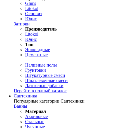
Glims
Litokol
Основит
Юнис
Затирки
Производитель
Litokol
Юнис
Тип
Эпоксидные
Цементные
Наливные полы
Грунтовки
Штукатурные смеси
Шпатлевочные смеси
Латексные добавки
Перейти в полный каталог
Сантехника
Популярные категории Сантехники
Ванны
Материал
Акриловые
Стальные
Чугунные