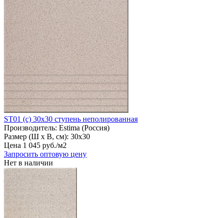
ST01 (с) 30х30 ступень неполированная
Производитель:
Estima (Россия)
Размер (Ш х В, см):
30х30
Цена
1
045
руб
.
/м2
Запросить оптовую цену
Нет в наличии