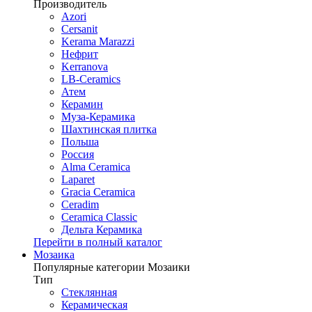
Производитель
Azori
Cersanit
Kerama Marazzi
Нефрит
Kerranova
LB-Ceramics
Атем
Керамин
Муза-Керамика
Шахтинская плитка
Польша
Россия
Alma Ceramica
Laparet
Gracia Ceramica
Ceradim
Ceramica Classic
Дельта Керамика
Перейти в полный каталог
Мозаика
Популярные категории Мозаики
Тип
Стеклянная
Керамическая