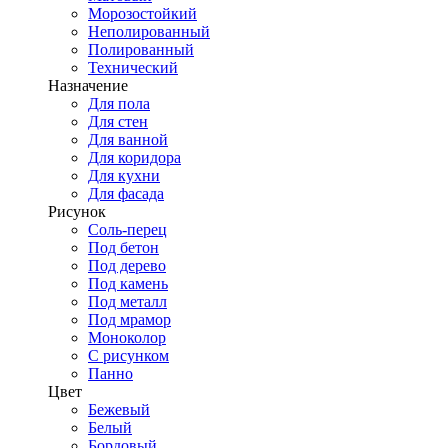
Морозостойкий
Неполированный
Полированный
Технический
Назначение
Для пола
Для стен
Для ванной
Для коридора
Для кухни
Для фасада
Рисунок
Соль-перец
Под бетон
Под дерево
Под камень
Под металл
Под мрамор
Моноколор
С рисунком
Панно
Цвет
Бежевый
Белый
Бордовый