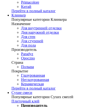
Primacolore
Китай
Перейти в полный каталог
Клинкер
Популярные категории Клинкера
Назначение
Для внутренней отделки
Дня наружной отделки
Для стен
Для ступеней
Для пола
Производитель
Paradyz
Opoczno
Страна
Польша
Покрытие
Глазурованная
Неглазурованная
Керамическая
Перейти в полный каталог
Сухие смеси
Популярные категории Сухих смесей
Плиточный клей
Производитель