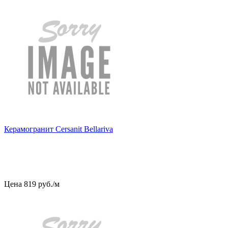
Керамогранит Cersanit Bellariva
Цена
819
руб
.
/м