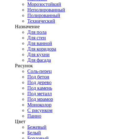
Морозостойкий
Неполированный
Полированный
Технический
Назначение
Для пола
Для стен
Для ванной
Для коридора
Для кухни
Для фасада
Рисунок
Соль-перец
Под бетон
Под дерево
Под камень
Под металл
Под мрамор
Моноколор
С рисунком
Панно
Цвет
Бежевый
Белый
Бордовый