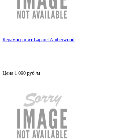
Керамогранит Laparet Amberwood
Цена
1
090
руб
.
/м