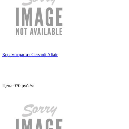
Керамогранит Cersanit Altair
Цена
970
руб
.
/м