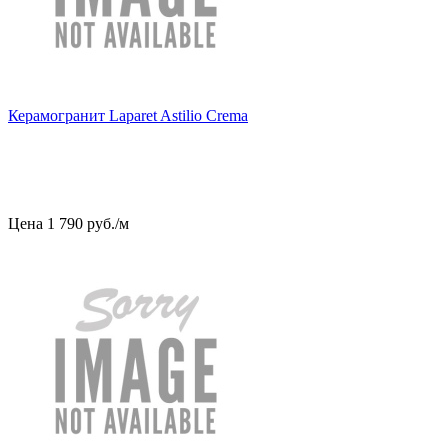
Керамогранит Laparet Astilio Crema
Цена
1
790
руб
.
/м