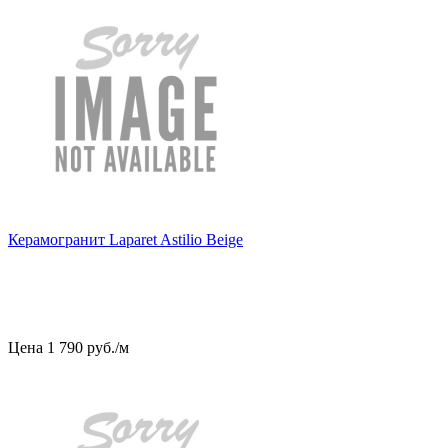
Керамогранит Laparet Astilio Beige
Цена
1
790
руб
.
/м