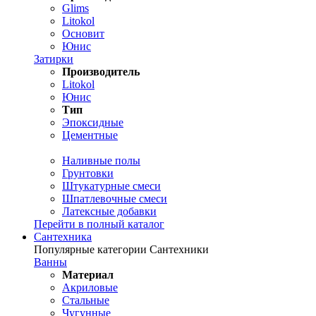
Glims
Litokol
Основит
Юнис
Затирки
Производитель
Litokol
Юнис
Тип
Эпоксидные
Цементные
Наливные полы
Грунтовки
Штукатурные смеси
Шпатлевочные смеси
Латексные добавки
Перейти в полный каталог
Сантехника
Популярные категории Сантехники
Ванны
Материал
Акриловые
Стальные
Чугунные