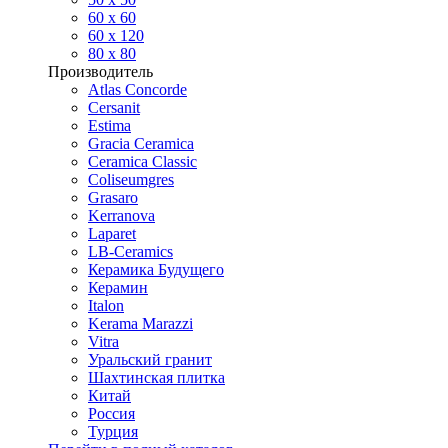
60 х 60
60 x 120
80 x 80
Производитель
Atlas Concorde
Cersanit
Estima
Gracia Ceramica
Ceramica Classic
Coliseumgres
Grasaro
Kerranova
Laparet
LB-Ceramics
Керамика Будущего
Керамин
Italon
Kerama Marazzi
Vitra
Уральский гранит
Шахтинская плитка
Китай
Россия
Турция