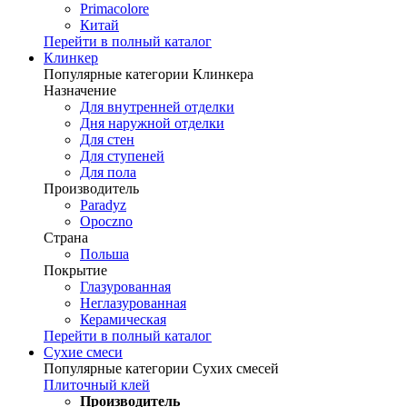
Primacolore
Китай
Перейти в полный каталог
Клинкер
Популярные категории Клинкера
Назначение
Для внутренней отделки
Дня наружной отделки
Для стен
Для ступеней
Для пола
Производитель
Paradyz
Opoczno
Страна
Польша
Покрытие
Глазурованная
Неглазурованная
Керамическая
Перейти в полный каталог
Сухие смеси
Популярные категории Сухих смесей
Плиточный клей
Производитель