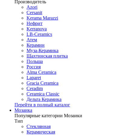
Производитель
Azori
Cersanit
Kerama Marazzi
Нефрит
Kerranova
LB-Ceramics
Атем
Керамин
Муза-Керамика
Шахтинская плитка
Польша
Россия
Alma Ceramica
Laparet
Gracia Ceramica
Ceradim
Ceramica Classic
Дельта Керамика
Перейти в полный каталог
Мозаика
Популярные категории Мозаики
Тип
Стеклянная
Керамическая