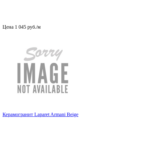
Цена
1
045
руб
.
/м
Керамогранит Laparet Armani Beige