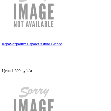
Керамогранит Laparet Astilio Blanco
Цена
1
390
руб
.
/м