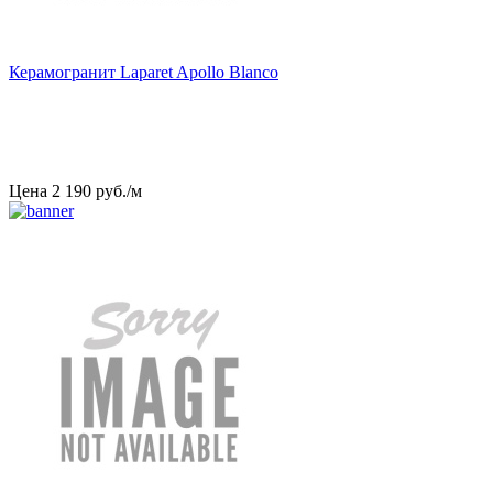
Керамогранит Laparet Apollo Blanco
Цена
2
190
руб
.
/м