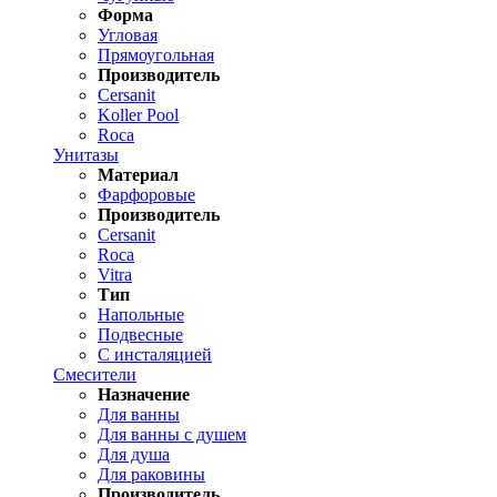
Форма
Угловая
Прямоугольная
Производитель
Cersanit
Koller Pool
Roca
Унитазы
Материал
Фарфоровые
Производитель
Cersanit
Roca
Vitra
Тип
Напольные
Подвесные
С инсталяцией
Смесители
Назначение
Для ванны
Для ванны с душем
Для душа
Для раковины
Производитель