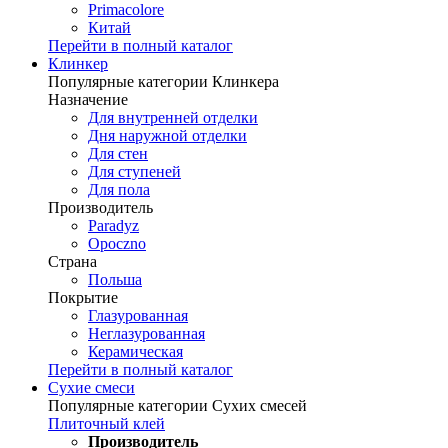
Primacolore
Китай
Перейти в полный каталог
Клинкер
Популярные категории Клинкера
Назначение
Для внутренней отделки
Дня наружной отделки
Для стен
Для ступеней
Для пола
Производитель
Paradyz
Opoczno
Страна
Польша
Покрытие
Глазурованная
Неглазурованная
Керамическая
Перейти в полный каталог
Сухие смеси
Популярные категории Сухих смесей
Плиточный клей
Производитель