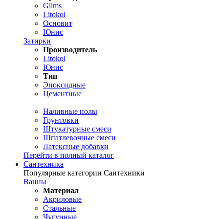
Glims
Litokol
Основит
Юнис
Затирки
Производитель
Litokol
Юнис
Тип
Эпоксидные
Цементные
Наливные полы
Грунтовки
Штукатурные смеси
Шпатлевочные смеси
Латексные добавки
Перейти в полный каталог
Сантехника
Популярные категории Сантехники
Ванны
Материал
Акриловые
Стальные
Чугунные