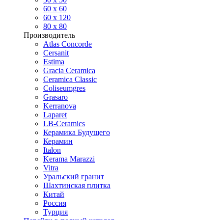
60 х 60
60 x 120
80 x 80
Производитель
Atlas Concorde
Cersanit
Estima
Gracia Ceramica
Ceramica Classic
Coliseumgres
Grasaro
Kerranova
Laparet
LB-Ceramics
Керамика Будущего
Керамин
Italon
Kerama Marazzi
Vitra
Уральский гранит
Шахтинская плитка
Китай
Россия
Турция