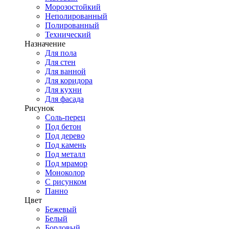
Морозостойкий
Неполированный
Полированный
Технический
Назначение
Для пола
Для стен
Для ванной
Для коридора
Для кухни
Для фасада
Рисунок
Соль-перец
Под бетон
Под дерево
Под камень
Под металл
Под мрамор
Моноколор
С рисунком
Панно
Цвет
Бежевый
Белый
Бордовый