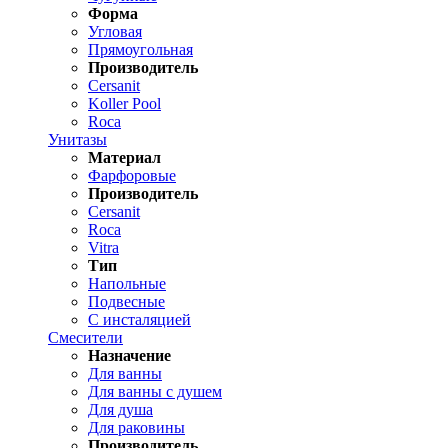
Форма
Угловая
Прямоугольная
Производитель
Cersanit
Koller Pool
Roca
Унитазы
Материал
Фарфоровые
Производитель
Cersanit
Roca
Vitra
Тип
Напольные
Подвесные
С инсталяцией
Смесители
Назначение
Для ванны
Для ванны с душем
Для душа
Для раковины
Производитель