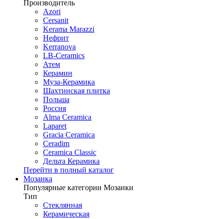
Производитель
Azori
Cersanit
Kerama Marazzi
Нефрит
Kerranova
LB-Ceramics
Атем
Керамин
Муза-Керамика
Шахтинская плитка
Польша
Россия
Alma Ceramica
Laparet
Gracia Ceramica
Ceradim
Ceramica Classic
Дельта Керамика
Перейти в полный каталог
Мозаика
Популярные категории Мозаики
Тип
Стеклянная
Керамическая