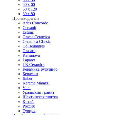
60 х 60
60 x 120
80 x 80
Производитель
Atlas Concorde
Cersanit
Estima
Gracia Ceramica
Ceramica Classic
Coliseumgres
Grasaro
Kerranova
Laparet
LB-Ceramics
Керамика Будущего
Керамин
Italon
Kerama Marazzi
Vitra
Уральский гранит
Шахтинская плитка
Китай
Россия
Турция