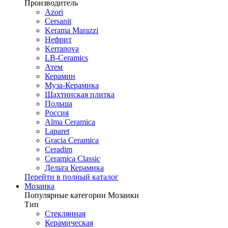
Производитель
Azori
Cersanit
Kerama Marazzi
Нефрит
Kerranova
LB-Ceramics
Атем
Керамин
Муза-Керамика
Шахтинская плитка
Польша
Россия
Alma Ceramica
Laparet
Gracia Ceramica
Ceradim
Ceramica Classic
Дельта Керамика
Перейти в полный каталог
Мозаика
Популярные категории Мозаики
Тип
Стеклянная
Керамическая