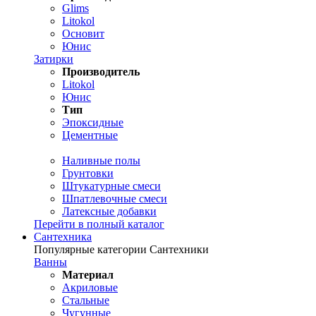
Glims
Litokol
Основит
Юнис
Затирки
Производитель
Litokol
Юнис
Тип
Эпоксидные
Цементные
Наливные полы
Грунтовки
Штукатурные смеси
Шпатлевочные смеси
Латексные добавки
Перейти в полный каталог
Сантехника
Популярные категории Сантехники
Ванны
Материал
Акриловые
Стальные
Чугунные