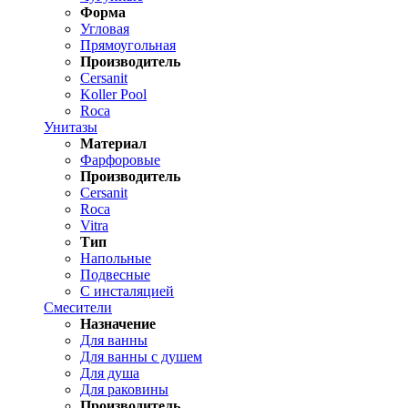
Форма
Угловая
Прямоугольная
Производитель
Cersanit
Koller Pool
Roca
Унитазы
Материал
Фарфоровые
Производитель
Cersanit
Roca
Vitra
Тип
Напольные
Подвесные
С инсталяцией
Смесители
Назначение
Для ванны
Для ванны с душем
Для душа
Для раковины
Производитель