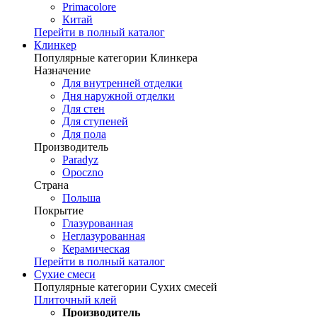
Primacolore
Китай
Перейти в полный каталог
Клинкер
Популярные категории Клинкера
Назначение
Для внутренней отделки
Дня наружной отделки
Для стен
Для ступеней
Для пола
Производитель
Paradyz
Opoczno
Страна
Польша
Покрытие
Глазурованная
Неглазурованная
Керамическая
Перейти в полный каталог
Сухие смеси
Популярные категории Сухих смесей
Плиточный клей
Производитель