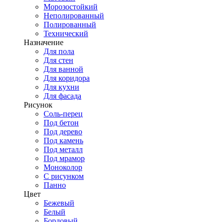
Морозостойкий
Неполированный
Полированный
Технический
Назначение
Для пола
Для стен
Для ванной
Для коридора
Для кухни
Для фасада
Рисунок
Соль-перец
Под бетон
Под дерево
Под камень
Под металл
Под мрамор
Моноколор
С рисунком
Панно
Цвет
Бежевый
Белый
Бордовый