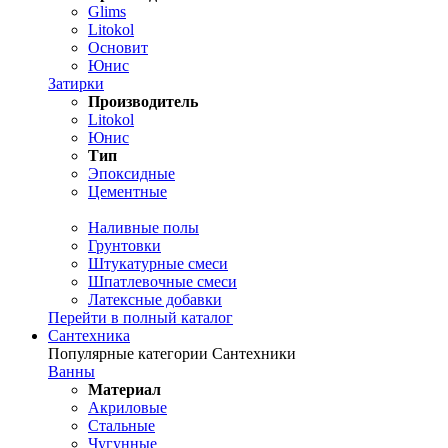
Glims
Litokol
Основит
Юнис
Затирки
Производитель
Litokol
Юнис
Тип
Эпоксидные
Цементные
Наливные полы
Грунтовки
Штукатурные смеси
Шпатлевочные смеси
Латексные добавки
Перейти в полный каталог
Сантехника
Популярные категории Сантехники
Ванны
Материал
Акриловые
Стальные
Чугунные