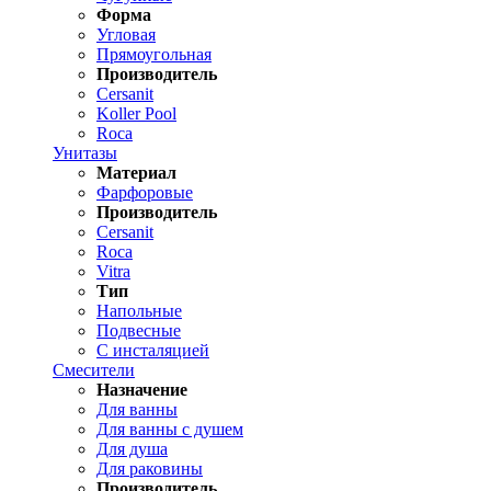
Форма
Угловая
Прямоугольная
Производитель
Cersanit
Koller Pool
Roca
Унитазы
Материал
Фарфоровые
Производитель
Cersanit
Roca
Vitra
Тип
Напольные
Подвесные
С инсталяцией
Смесители
Назначение
Для ванны
Для ванны с душем
Для душа
Для раковины
Производитель