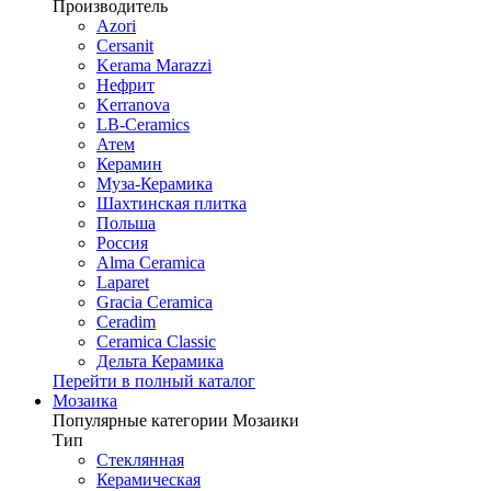
Производитель
Azori
Cersanit
Kerama Marazzi
Нефрит
Kerranova
LB-Ceramics
Атем
Керамин
Муза-Керамика
Шахтинская плитка
Польша
Россия
Alma Ceramica
Laparet
Gracia Ceramica
Ceradim
Ceramica Classic
Дельта Керамика
Перейти в полный каталог
Мозаика
Популярные категории Мозаики
Тип
Стеклянная
Керамическая