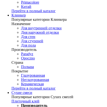
Primacolore
Китай
Перейти в полный каталог
Клинкер
Популярные категории Клинкера
Назначение
Для внутренней отделки
Дня наружной отделки
Для стен
Для ступеней
Для пола
Производитель
Paradyz
Opoczno
Страна
Польша
Покрытие
Глазурованная
Неглазурованная
Керамическая
Перейти в полный каталог
Сухие смеси
Популярные категории Сухих смесей
Плиточный клей
Производитель