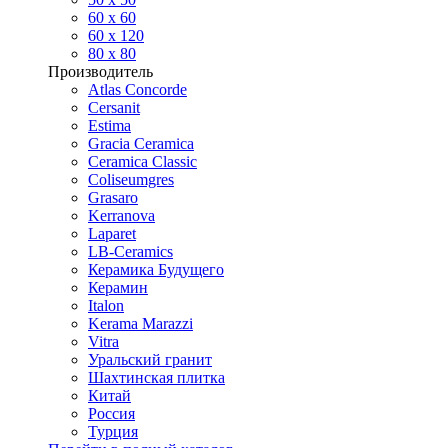
60 х 60
60 x 120
80 x 80
Производитель
Atlas Concorde
Cersanit
Estima
Gracia Ceramica
Ceramica Classic
Coliseumgres
Grasaro
Kerranova
Laparet
LB-Ceramics
Керамика Будущего
Керамин
Italon
Kerama Marazzi
Vitra
Уральский гранит
Шахтинская плитка
Китай
Россия
Турция