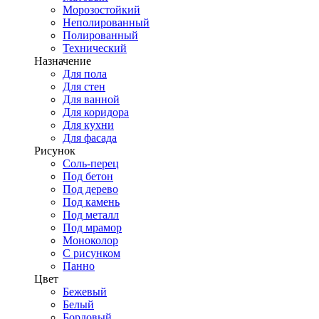
Морозостойкий
Неполированный
Полированный
Технический
Назначение
Для пола
Для стен
Для ванной
Для коридора
Для кухни
Для фасада
Рисунок
Соль-перец
Под бетон
Под дерево
Под камень
Под металл
Под мрамор
Моноколор
С рисунком
Панно
Цвет
Бежевый
Белый
Бордовый