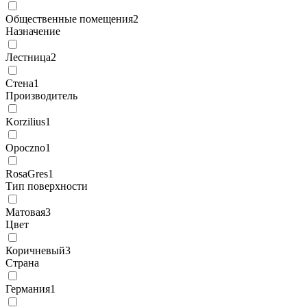
Общественные помещения
2
Назначение
Лестница
2
Стена
1
Производитель
Korzilius
1
Opoczno
1
RosaGres
1
Тип поверхности
Матовая
3
Цвет
Коричневый
3
Страна
Германия
1