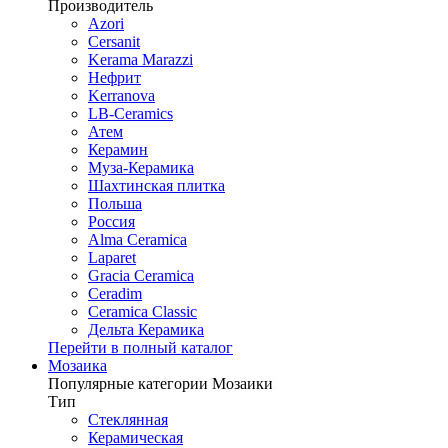
Производитель
Azori
Cersanit
Kerama Marazzi
Нефрит
Kerranova
LB-Ceramics
Атем
Керамин
Муза-Керамика
Шахтинская плитка
Польша
Россия
Alma Ceramica
Laparet
Gracia Ceramica
Ceradim
Ceramica Classic
Дельта Керамика
Перейти в полный каталог
Мозаика
Популярные категории Мозаики
Тип
Стеклянная
Керамическая