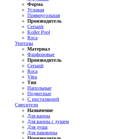
Форма
Угловая
Прямоугольная
Производитель
Cersanit
Koller Pool
Roca
Унитазы
Материал
Фарфоровые
Производитель
Cersanit
Roca
Vitra
Тип
Напольные
Подвесные
С инсталяцией
Смесители
Назначение
Для ванны
Для ванны с душем
Для душа
Для раковины
Производитель