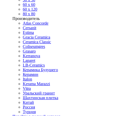
60 х 60
60 x 120
80 x 80
Производитель
Atlas Concorde
Cersanit
Estima
Gracia Ceramica
Ceramica Classic
Coliseumgres
Grasaro
Kerranova
Laparet
LB-Ceramics
Керамика Будущего
Керамин
Italon
Kerama Marazzi
Vitra
Уральский гранит
Шахтинская плитка
Китай
Россия
Турция