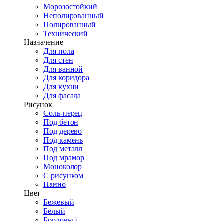
Морозостойкий
Неполированный
Полированный
Технический
Назначение
Для пола
Для стен
Для ванной
Для коридора
Для кухни
Для фасада
Рисунок
Соль-перец
Под бетон
Под дерево
Под камень
Под металл
Под мрамор
Моноколор
С рисунком
Панно
Цвет
Бежевый
Белый
Бордовый