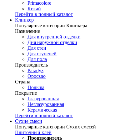
Primacolore
Китай
Перейти в полный каталог
Клинкер
Популярные категории Клинкера
Назначение
Для внутренней отделки
Дня наружной отделки
Для стен
Для ступеней
Для пола
Производитель
Paradyz
Opoczno
Страна
Польша
Покрытие
Глазурованная
Неглазурованная
Керамическая
Перейти в полный каталог
Сухие смеси
Популярные категории Сухих смесей
Плиточный клей
Производитель