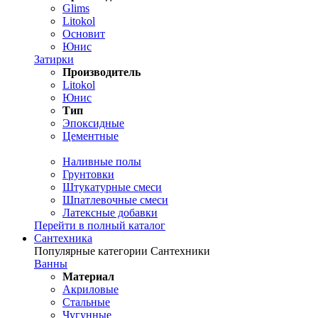
Glims
Litokol
Основит
Юнис
Затирки
Производитель
Litokol
Юнис
Тип
Эпоксидные
Цементные
Наливные полы
Грунтовки
Штукатурные смеси
Шпатлевочные смеси
Латексные добавки
Перейти в полный каталог
Сантехника
Популярные категории Сантехники
Ванны
Материал
Акриловые
Стальные
Чугунные