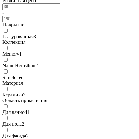
Розничная цена
-
Покрытие
Глазурованная
3
Коллекция
Memory
1
Natur Herbstbunt
1
Simple red
1
Материал
Керамика
3
Область применения
Для ванной
1
Для пола
2
Для фасада
2