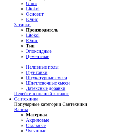
Glims
Litokol
Основит
Юнис
Затирки
Производитель
Litokol
Юнис
Тип
Эпоксидные
Цементные
Наливные полы
Грунтовки
Штукатурные смеси
Шпатлевочные смеси
Латексные добавки
Перейти в полный каталог
Сантехника
Популярные категории Сантехники
Ванны
Материал
Акриловые
Стальные
Чугунные