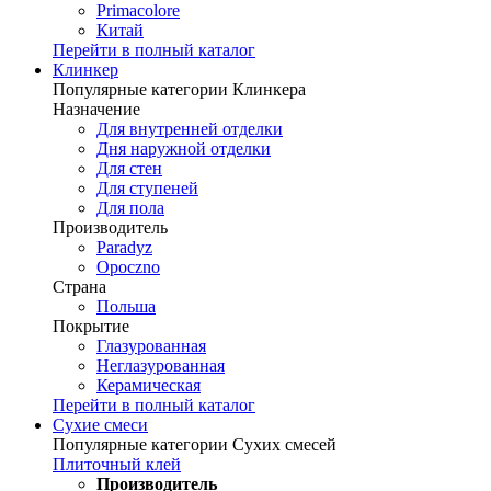
Primacolore
Китай
Перейти в полный каталог
Клинкер
Популярные категории Клинкера
Назначение
Для внутренней отделки
Дня наружной отделки
Для стен
Для ступеней
Для пола
Производитель
Paradyz
Opoczno
Страна
Польша
Покрытие
Глазурованная
Неглазурованная
Керамическая
Перейти в полный каталог
Сухие смеси
Популярные категории Сухих смесей
Плиточный клей
Производитель