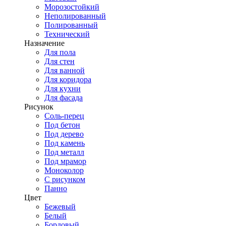
Морозостойкий
Неполированный
Полированный
Технический
Назначение
Для пола
Для стен
Для ванной
Для коридора
Для кухни
Для фасада
Рисунок
Соль-перец
Под бетон
Под дерево
Под камень
Под металл
Под мрамор
Моноколор
С рисунком
Панно
Цвет
Бежевый
Белый
Бордовый