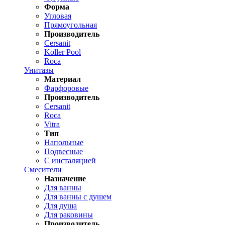
Форма
Угловая
Прямоугольная
Производитель
Cersanit
Koller Pool
Roca
Унитазы
Материал
Фарфоровые
Производитель
Cersanit
Roca
Vitra
Тип
Напольные
Подвесные
С инсталяцией
Смесители
Назначение
Для ванны
Для ванны с душем
Для душа
Для раковины
Производитель