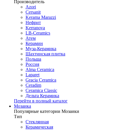
Производитель
Azori
Cersanit
Kerama Marazzi
Нефрит
Kerranova
LB-Ceramics
Атем
Керамин
Муза-Керамика
Шахтинская плитка
Польша
Россия
Alma Ceramica
Laparet
Gracia Ceramica
Ceradim
Ceramica Classic
Дельта Керамика
Перейти в полный каталог
Мозаика
Популярные категории Мозаики
Тип
Стеклянная
Керамическая