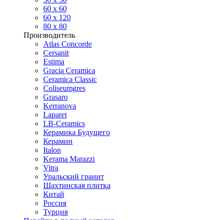
60 х 60
60 x 120
80 x 80
Производитель
Atlas Concorde
Cersanit
Estima
Gracia Ceramica
Ceramica Classic
Coliseumgres
Grasaro
Kerranova
Laparet
LB-Ceramics
Керамика Будущего
Керамин
Italon
Kerama Marazzi
Vitra
Уральский гранит
Шахтинская плитка
Китай
Россия
Турция