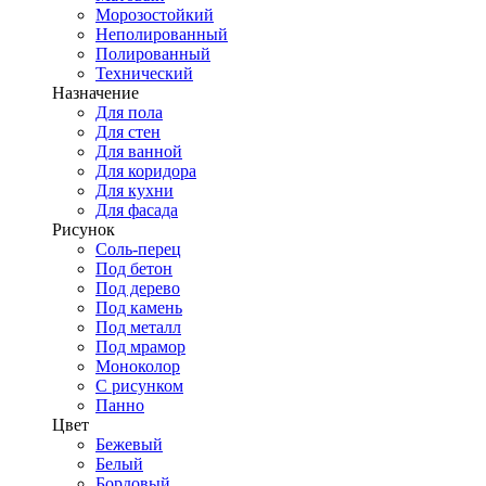
Морозостойкий
Неполированный
Полированный
Технический
Назначение
Для пола
Для стен
Для ванной
Для коридора
Для кухни
Для фасада
Рисунок
Соль-перец
Под бетон
Под дерево
Под камень
Под металл
Под мрамор
Моноколор
С рисунком
Панно
Цвет
Бежевый
Белый
Бордовый