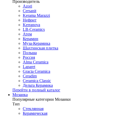
Производитель
Azori
Cersanit
Kerama Marazzi
Нефрит
Kerranova
LB-Ceramics
Атем
Керамин
Муза-Керамика
Шахтинская плитка
Польша
Россия
Alma Ceramica
Laparet
Gracia Ceramica
Ceradim
Ceramica Classic
Дельта Керамика
Перейти в полный каталог
Мозаика
Популярные категории Мозаики
Тип
Стеклянная
Керамическая