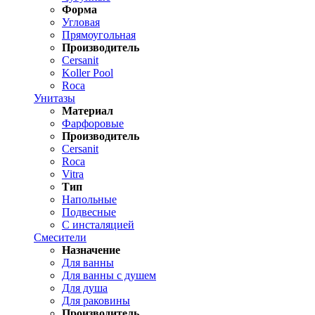
Форма
Угловая
Прямоугольная
Производитель
Cersanit
Koller Pool
Roca
Унитазы
Материал
Фарфоровые
Производитель
Cersanit
Roca
Vitra
Тип
Напольные
Подвесные
С инсталяцией
Смесители
Назначение
Для ванны
Для ванны с душем
Для душа
Для раковины
Производитель