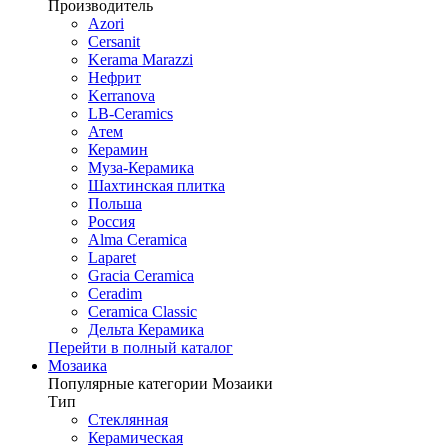
Производитель
Azori
Cersanit
Kerama Marazzi
Нефрит
Kerranova
LB-Ceramics
Атем
Керамин
Муза-Керамика
Шахтинская плитка
Польша
Россия
Alma Ceramica
Laparet
Gracia Ceramica
Ceradim
Ceramica Classic
Дельта Керамика
Перейти в полный каталог
Мозаика
Популярные категории Мозаики
Тип
Стеклянная
Керамическая