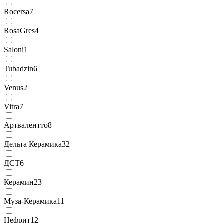
Rocersa
7
RosaGres
4
Saloni
1
Tubadzin
6
Venus
2
Vitra
7
Артвалентто
8
Дельта Керамика
32
ДСТ
6
Керамин
23
Муза-Керамика
11
Нефрит
12