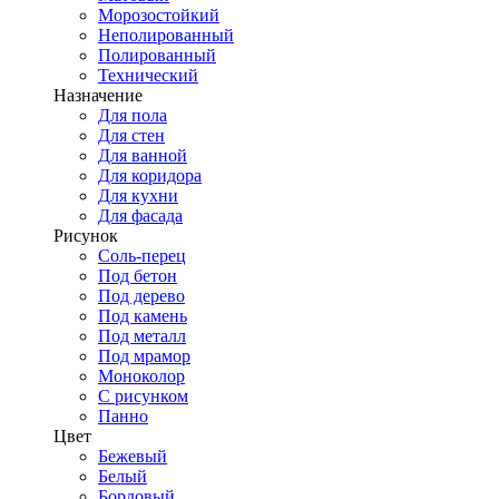
Морозостойкий
Неполированный
Полированный
Технический
Назначение
Для пола
Для стен
Для ванной
Для коридора
Для кухни
Для фасада
Рисунок
Соль-перец
Под бетон
Под дерево
Под камень
Под металл
Под мрамор
Моноколор
С рисунком
Панно
Цвет
Бежевый
Белый
Бордовый