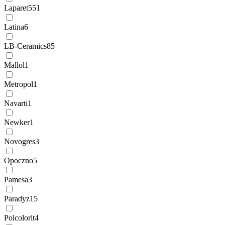
Laparet
551
Latina
6
LB-Ceramics
85
Mallol
1
Metropol
1
Navarti
1
Newker
1
Novogres
3
Opoczno
5
Pamesa
3
Paradyz
15
Polcolorit
4