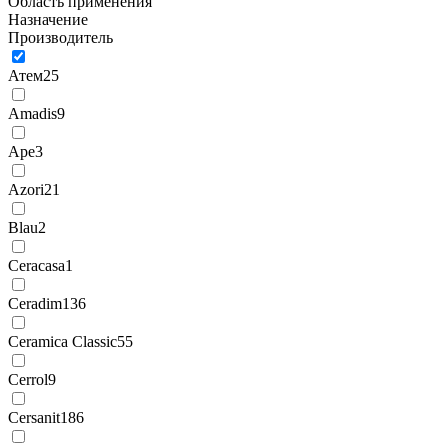
Область применения
Назначение
Производитель
Атем
25
Amadis
9
Ape
3
Azori
21
Blau
2
Ceracasa
1
Ceradim
136
Ceramica Classic
55
Cerrol
9
Cersanit
186