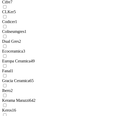
Cifre
7
CLKer
5
Codicer
1
Coliseumgres
1
Dual Gres
2
Ecoceramica
3
Europa Ceramica
49
Fanal
1
Gracia Ceramica
65
Ibero
2
Kerama Marazzi
642
Keros
16