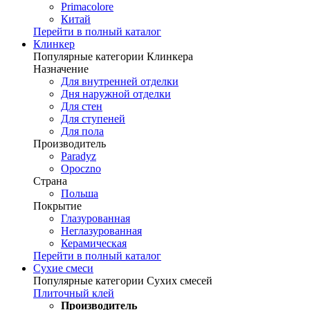
Primacolore
Китай
Перейти в полный каталог
Клинкер
Популярные категории Клинкера
Назначение
Для внутренней отделки
Дня наружной отделки
Для стен
Для ступеней
Для пола
Производитель
Paradyz
Opoczno
Страна
Польша
Покрытие
Глазурованная
Неглазурованная
Керамическая
Перейти в полный каталог
Сухие смеси
Популярные категории Сухих смесей
Плиточный клей
Производитель