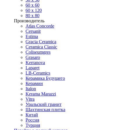
60 х 60
60 x 120
80 x 80
Производитель
Atlas Concorde
Cersanit
Estima
Gracia Ceramica
Ceramica Classic
Coliseumgres
Grasaro
Kerranova
Laparet
LB-Ceramics
Керамика Будущего
Керамин
Italon
Kerama Marazzi
Vitra
Уральский гранит
Шахтинская плитка
Китай
Россия
Турция