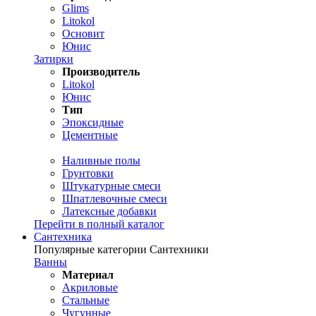
Glims
Litokol
Основит
Юнис
Затирки
Производитель
Litokol
Юнис
Тип
Эпоксидные
Цементные
Наливные полы
Грунтовки
Штукатурные смеси
Шпатлевочные смеси
Латексные добавки
Перейти в полный каталог
Сантехника
Популярные категории Сантехники
Ванны
Материал
Акриловые
Стальные
Чугунные