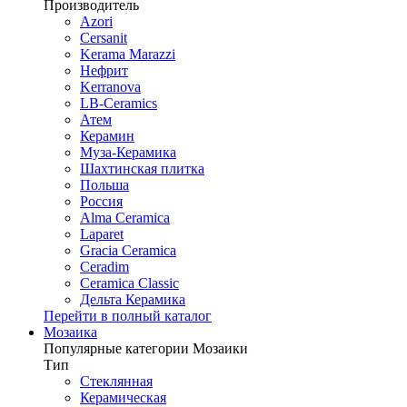
Производитель
Azori
Cersanit
Kerama Marazzi
Нефрит
Kerranova
LB-Ceramics
Атем
Керамин
Муза-Керамика
Шахтинская плитка
Польша
Россия
Alma Ceramica
Laparet
Gracia Ceramica
Ceradim
Ceramica Classic
Дельта Керамика
Перейти в полный каталог
Мозаика
Популярные категории Мозаики
Тип
Стеклянная
Керамическая