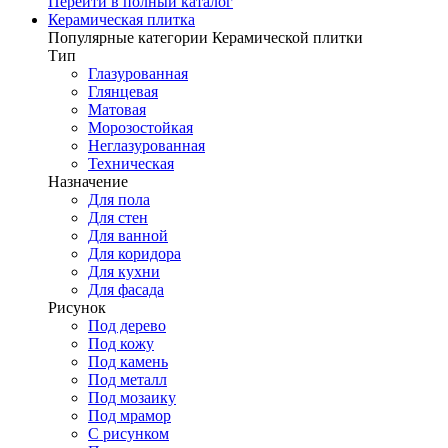
Перейти в полный каталог
Керамическая плитка
Популярные категории Керамической плитки
Тип
Глазурованная
Глянцевая
Матовая
Морозостойкая
Неглазурованная
Техническая
Назначение
Для пола
Для стен
Для ванной
Для коридора
Для кухни
Для фасада
Рисунок
Под дерево
Под кожу
Под камень
Под металл
Под мозаику
Под мрамор
С рисунком