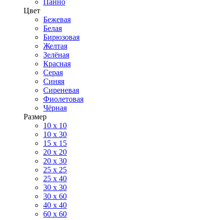
Панно
Цвет
Бежевая
Белая
Бирюзовая
Желтая
Зелёная
Красная
Серая
Синяя
Сиреневая
Фиолетовая
Чёрная
Размер
10 х 10
10 x 30
15 x 15
20 х 20
20 x 30
25 x 25
25 x 40
30 x 30
30 х 60
40 х 40
60 х 60