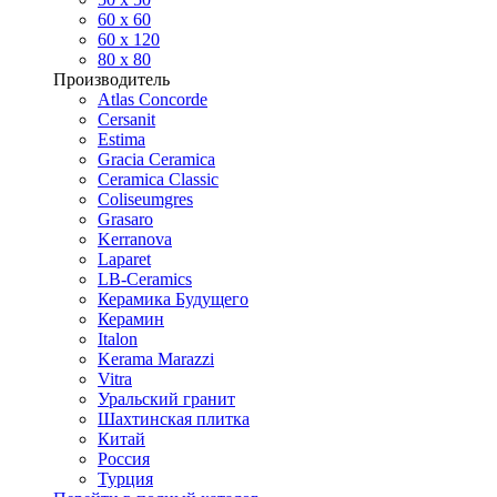
60 х 60
60 x 120
80 x 80
Производитель
Atlas Concorde
Cersanit
Estima
Gracia Ceramica
Ceramica Classic
Coliseumgres
Grasaro
Kerranova
Laparet
LB-Ceramics
Керамика Будущего
Керамин
Italon
Kerama Marazzi
Vitra
Уральский гранит
Шахтинская плитка
Китай
Россия
Турция