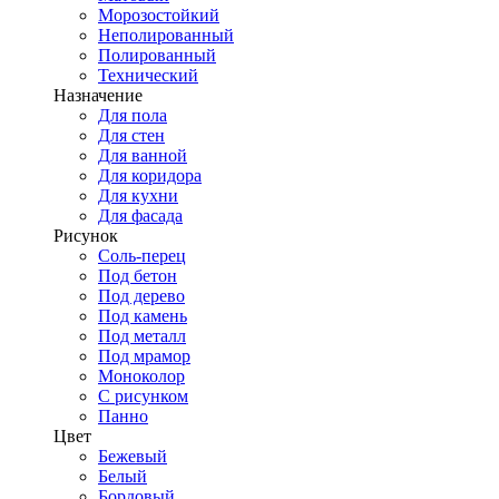
Морозостойкий
Неполированный
Полированный
Технический
Назначение
Для пола
Для стен
Для ванной
Для коридора
Для кухни
Для фасада
Рисунок
Соль-перец
Под бетон
Под дерево
Под камень
Под металл
Под мрамор
Моноколор
С рисунком
Панно
Цвет
Бежевый
Белый
Бордовый