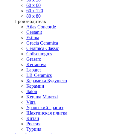
60 х 60
60 x 120
80 x 80
Производитель
Atlas Concorde
Cersanit
Estima
Gracia Ceramica
Ceramica Classic
Coliseumgres
Grasaro
Kerranova
Laparet
LB-Ceramics
Керамика Будущего
Керамин
Italon
Kerama Marazzi
Vitra
Уральский гранит
Шахтинская плитка
Китай
Россия
Турция