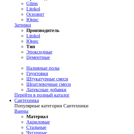
Glims
Litokol
Основит
Юнис
Затирки
Производитель
Litokol
Юнис
Тип
Эпоксидные
Цементные
Наливные полы
Грунтовки
Штукатурные смеси
Шпатлевочные смеси
Латексные добавки
Перейти в полный каталог
Сантехника
Популярные категории Сантехники
Ванны
Материал
Акриловые
Стальные
Чугунные