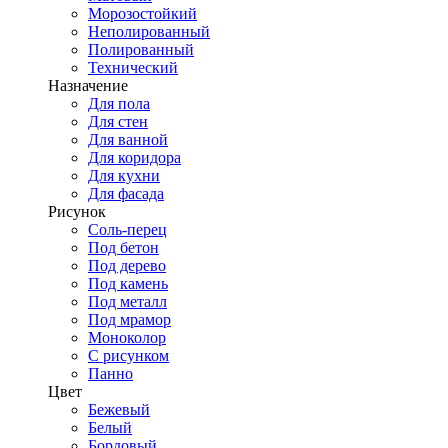
Морозостойкий
Неполированный
Полированный
Технический
Назначение
Для пола
Для стен
Для ванной
Для коридора
Для кухни
Для фасада
Рисунок
Соль-перец
Под бетон
Под дерево
Под камень
Под металл
Под мрамор
Моноколор
С рисунком
Панно
Цвет
Бежевый
Белый
Бордовый