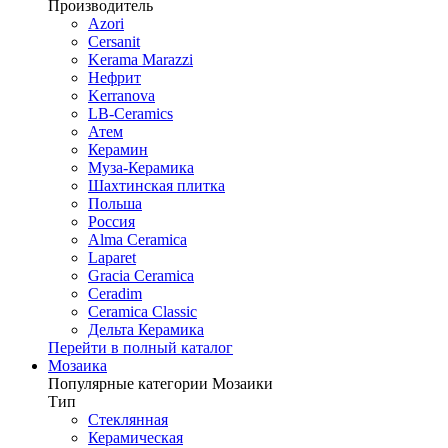
Производитель
Azori
Cersanit
Kerama Marazzi
Нефрит
Kerranova
LB-Ceramics
Атем
Керамин
Муза-Керамика
Шахтинская плитка
Польша
Россия
Alma Ceramica
Laparet
Gracia Ceramica
Ceradim
Ceramica Classic
Дельта Керамика
Перейти в полный каталог
Мозаика
Популярные категории Мозаики
Тип
Стеклянная
Керамическая