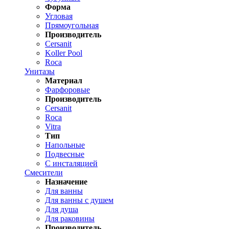
Форма
Угловая
Прямоугольная
Производитель
Cersanit
Koller Pool
Roca
Унитазы
Материал
Фарфоровые
Производитель
Cersanit
Roca
Vitra
Тип
Напольные
Подвесные
С инсталяцией
Смесители
Назначение
Для ванны
Для ванны с душем
Для душа
Для раковины
Производитель