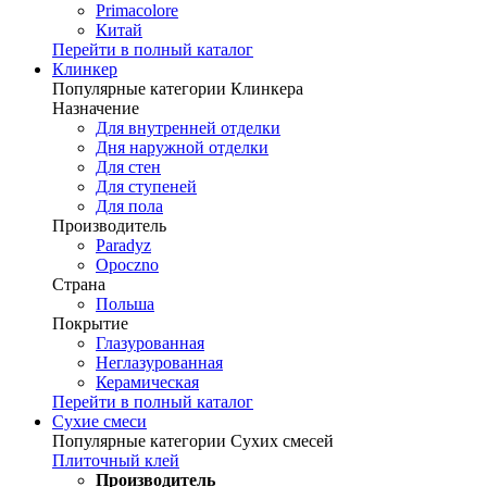
Primacolore
Китай
Перейти в полный каталог
Клинкер
Популярные категории Клинкера
Назначение
Для внутренней отделки
Дня наружной отделки
Для стен
Для ступеней
Для пола
Производитель
Paradyz
Opoczno
Страна
Польша
Покрытие
Глазурованная
Неглазурованная
Керамическая
Перейти в полный каталог
Сухие смеси
Популярные категории Сухих смесей
Плиточный клей
Производитель