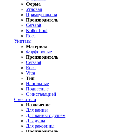
Форма
Угловая
Прямоугольная
Производитель
Cersanit
Koller Pool
Roca
Унитазы
Материал
Фарфоровые
Производитель
Cersanit
Roca
Vitra
Тип
Напольные
Подвесные
С инсталяцией
Смесители
Назначение
Для ванны
Для ванны с душем
Для душа
Для раковины
Производитель