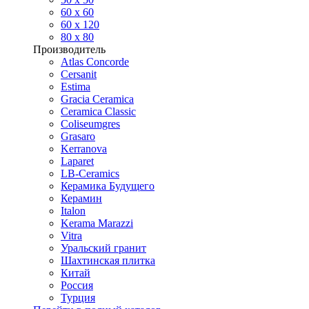
60 х 60
60 x 120
80 x 80
Производитель
Atlas Concorde
Cersanit
Estima
Gracia Ceramica
Ceramica Classic
Coliseumgres
Grasaro
Kerranova
Laparet
LB-Ceramics
Керамика Будущего
Керамин
Italon
Kerama Marazzi
Vitra
Уральский гранит
Шахтинская плитка
Китай
Россия
Турция