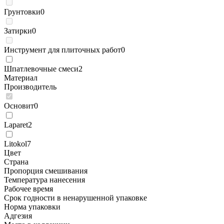
Грунтовки
0
Затирки
0
Инструмент для плиточных работ
0
Шпатлевочные смеси
2
Материал
Производитель
Основит
0
Laparet
2
Litokol
7
Цвет
Страна
Пропорция смешивания
Температура нанесения
Рабочее время
Срок годности в ненарушенной упаковке
Норма упаковки
Адгезия