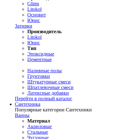
Glims
Litokol
Основит
Юнис
Затирки
Производитель
Litokol
Юнис
Тип
Эпоксидные
Цементные
Наливные полы
Грунтовки
Штукатурные смеси
Шпатлевочные смеси
Латексные добавки
Перейти в полный каталог
Сантехника
Популярные категории Сантехники
Ванны
Материал
Акриловые
Стальные
Чугунные