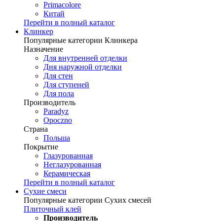
Primacolore
Китай
Перейти в полный каталог
Клинкер
Популярные категории Клинкера
Назначение
Для внутренней отделки
Дня наружной отделки
Для стен
Для ступеней
Для пола
Производитель
Paradyz
Opoczno
Страна
Польша
Покрытие
Глазурованная
Неглазурованная
Керамическая
Перейти в полный каталог
Сухие смеси
Популярные категории Сухих смесей
Плиточный клей
Производитель