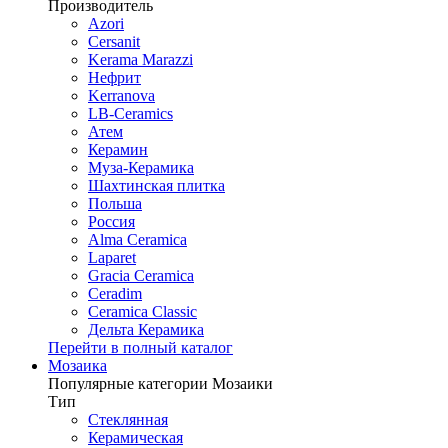
Производитель
Azori
Cersanit
Kerama Marazzi
Нефрит
Kerranova
LB-Ceramics
Атем
Керамин
Муза-Керамика
Шахтинская плитка
Польша
Россия
Alma Ceramica
Laparet
Gracia Ceramica
Ceradim
Ceramica Classic
Дельта Керамика
Перейти в полный каталог
Мозаика
Популярные категории Мозаики
Тип
Стеклянная
Керамическая