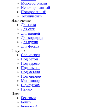
Морозостойкий
Неполированный
Полированный
Технический
Назначение
Для пола
Для стен
Для ванной
Для коридора
Для кухни
Для фасада
Рисунок
Соль-перец
Под бетон
Под дерево
Под камень
Под металл
Под мрамор
Моноколор
С рисунком
Панно
Цвет
Бежевый
Белый
Бордовый