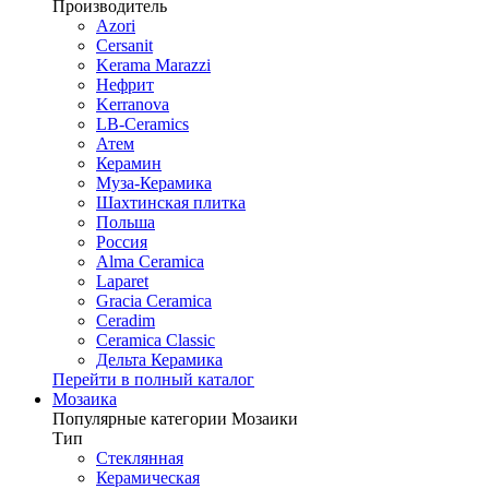
Производитель
Azori
Cersanit
Kerama Marazzi
Нефрит
Kerranova
LB-Ceramics
Атем
Керамин
Муза-Керамика
Шахтинская плитка
Польша
Россия
Alma Ceramica
Laparet
Gracia Ceramica
Ceradim
Ceramica Classic
Дельта Керамика
Перейти в полный каталог
Мозаика
Популярные категории Мозаики
Тип
Стеклянная
Керамическая