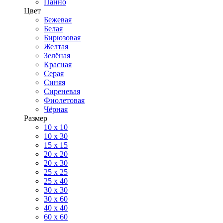
Панно
Цвет
Бежевая
Белая
Бирюзовая
Желтая
Зелёная
Красная
Серая
Синяя
Сиреневая
Фиолетовая
Чёрная
Размер
10 х 10
10 x 30
15 x 15
20 х 20
20 x 30
25 x 25
25 x 40
30 x 30
30 х 60
40 х 40
60 х 60