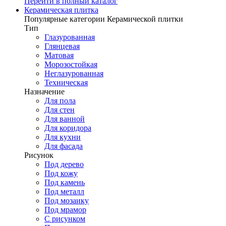
Перейти в полный каталог
Керамическая плитка
Популярные категории Керамической плитки
Тип
Глазурованная
Глянцевая
Матовая
Морозостойкая
Неглазурованная
Техническая
Назначение
Для пола
Для стен
Для ванной
Для коридора
Для кухни
Для фасада
Рисунок
Под дерево
Под кожу
Под камень
Под металл
Под мозаику
Под мрамор
С рисунком