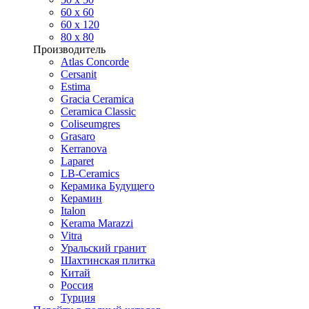
60 х 60
60 x 120
80 x 80
Производитель
Atlas Concorde
Cersanit
Estima
Gracia Ceramica
Ceramica Classic
Coliseumgres
Grasaro
Kerranova
Laparet
LB-Ceramics
Керамика Будущего
Керамин
Italon
Kerama Marazzi
Vitra
Уральский гранит
Шахтинская плитка
Китай
Россия
Турция