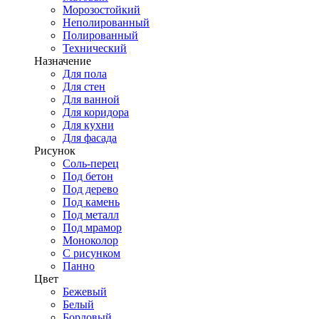
Морозостойкий
Неполированный
Полированный
Технический
Назначение
Для пола
Для стен
Для ванной
Для коридора
Для кухни
Для фасада
Рисунок
Соль-перец
Под бетон
Под дерево
Под камень
Под металл
Под мрамор
Моноколор
С рисунком
Панно
Цвет
Бежевый
Белый
Бордовый