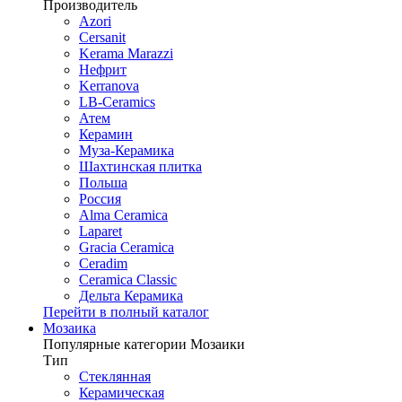
Производитель
Azori
Cersanit
Kerama Marazzi
Нефрит
Kerranova
LB-Ceramics
Атем
Керамин
Муза-Керамика
Шахтинская плитка
Польша
Россия
Alma Ceramica
Laparet
Gracia Ceramica
Ceradim
Ceramica Classic
Дельта Керамика
Перейти в полный каталог
Мозаика
Популярные категории Мозаики
Тип
Стеклянная
Керамическая