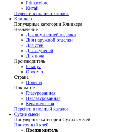
Primacolore
Китай
Перейти в полный каталог
Клинкер
Популярные категории Клинкера
Назначение
Для внутренней отделки
Дня наружной отделки
Для стен
Для ступеней
Для пола
Производитель
Paradyz
Opoczno
Страна
Польша
Покрытие
Глазурованная
Неглазурованная
Керамическая
Перейти в полный каталог
Сухие смеси
Популярные категории Сухих смесей
Плиточный клей
Производитель