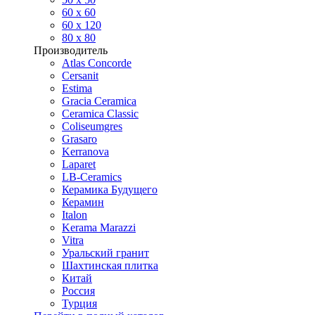
60 х 60
60 x 120
80 x 80
Производитель
Atlas Concorde
Cersanit
Estima
Gracia Ceramica
Ceramica Classic
Coliseumgres
Grasaro
Kerranova
Laparet
LB-Ceramics
Керамика Будущего
Керамин
Italon
Kerama Marazzi
Vitra
Уральский гранит
Шахтинская плитка
Китай
Россия
Турция