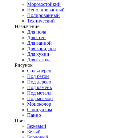
Морозостойкий
Неполированный
Полированный
Технический
Назначение
Для пола
Для стен
Для ванной
Для коридора
Для кухни
Для фасада
Рисунок
Соль-перец
Под бетон
Под дерево
Под камень
Под металл
Под мрамор
Моноколор
С рисунком
Панно
Цвет
Бежевый
Белый
Бордовый