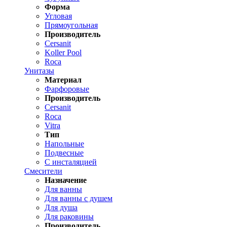
Форма
Угловая
Прямоугольная
Производитель
Cersanit
Koller Pool
Roca
Унитазы
Материал
Фарфоровые
Производитель
Cersanit
Roca
Vitra
Тип
Напольные
Подвесные
С инсталяцией
Смесители
Назначение
Для ванны
Для ванны с душем
Для душа
Для раковины
Производитель