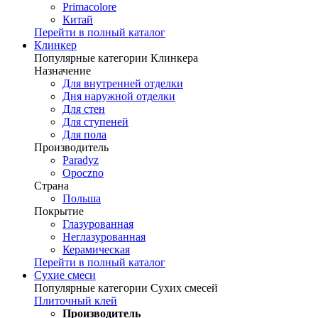
Primacolore
Китай
Перейти в полный каталог
Клинкер
Популярные категории Клинкера
Назначение
Для внутренней отделки
Дня наружной отделки
Для стен
Для ступеней
Для пола
Производитель
Paradyz
Opoczno
Страна
Польша
Покрытие
Глазурованная
Неглазурованная
Керамическая
Перейти в полный каталог
Сухие смеси
Популярные категории Сухих смесей
Плиточный клей
Производитель