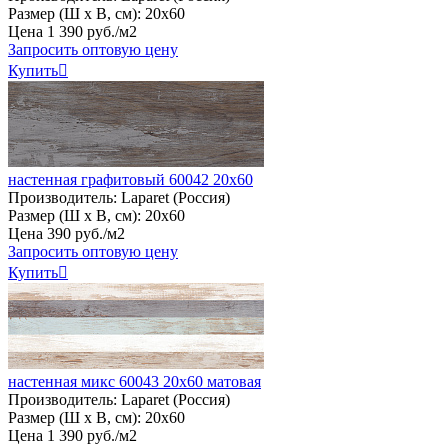
Размер (Ш х В, см):
20х60
Цена
1
390
руб
.
/м2
Запросить оптовую цену
Купить

настенная графитовый 60042 20х60
Производитель:
Laparet (Россия)
Размер (Ш х В, см):
20х60
Цена
390
руб
.
/м2
Запросить оптовую цену
Купить

настенная микс 60043 20х60 матовая
Производитель:
Laparet (Россия)
Размер (Ш х В, см):
20х60
Цена
1
390
руб
.
/м2