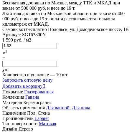
Бесплатная доставка по Москве, между ТТК и МКАД
при
заказе от 500 000 руб. и весе до 19 т.
Льготная доставка по Московской области
при заказе от 460
000 руб. и весе до 19 т. оплата рассчитывается только за
километраж от МКАД.
Самовывоз бесплатно
Подольск, ул. Домодедовское шоссе, 1В
Артикул:
SG163800N
1
590 руб.
/ м2
2
м
=
уп.
Количество в упаковке —
10 шт.
Запросить оптовую цену
Добавить в корзину

Покрытие
Глазурованная
Коллекция
Гавана
Материал
Керамогранит
Область применения
Для ванной
,
Для пола
Назначение
Пол; Стена
Производитель
Laparet
Тип поверхности
Матовая
Дизайн
Дерево