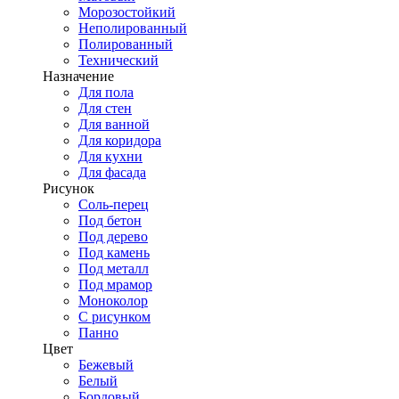
Морозостойкий
Неполированный
Полированный
Технический
Назначение
Для пола
Для стен
Для ванной
Для коридора
Для кухни
Для фасада
Рисунок
Соль-перец
Под бетон
Под дерево
Под камень
Под металл
Под мрамор
Моноколор
С рисунком
Панно
Цвет
Бежевый
Белый
Бордовый