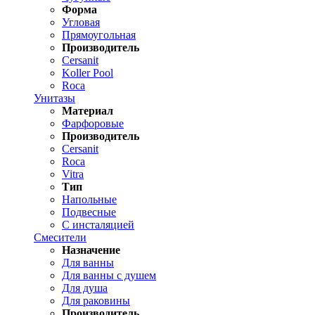
Форма
Угловая
Прямоугольная
Производитель
Cersanit
Koller Pool
Roca
Унитазы
Материал
Фарфоровые
Производитель
Cersanit
Roca
Vitra
Тип
Напольные
Подвесные
С инсталяцией
Смесители
Назначение
Для ванны
Для ванны с душем
Для душа
Для раковины
Производитель