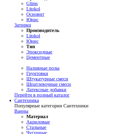
Glims
Litokol
Основит
Юнис
Затирки
Производитель
Litokol
Юнис
Тип
Эпоксидные
Цементные
Наливные полы
Грунтовки
Штукатурные смеси
Шпатлевочные смеси
Латексные добавки
Перейти в полный каталог
Сантехника
Популярные категории Сантехники
Ванны
Материал
Акриловые
Стальные
Чугунные