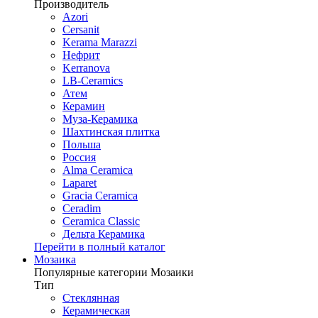
Производитель
Azori
Cersanit
Kerama Marazzi
Нефрит
Kerranova
LB-Ceramics
Атем
Керамин
Муза-Керамика
Шахтинская плитка
Польша
Россия
Alma Ceramica
Laparet
Gracia Ceramica
Ceradim
Ceramica Classic
Дельта Керамика
Перейти в полный каталог
Мозаика
Популярные категории Мозаики
Тип
Стеклянная
Керамическая