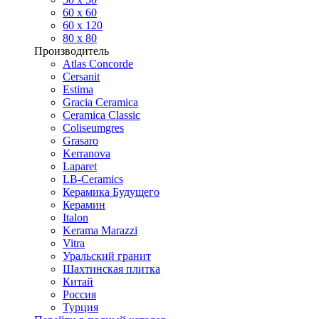
60 х 60
60 x 120
80 x 80
Производитель
Atlas Concorde
Cersanit
Estima
Gracia Ceramica
Ceramica Classic
Coliseumgres
Grasaro
Kerranova
Laparet
LB-Ceramics
Керамика Будущего
Керамин
Italon
Kerama Marazzi
Vitra
Уральский гранит
Шахтинская плитка
Китай
Россия
Турция