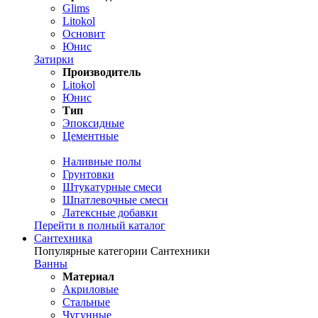
Glims
Litokol
Основит
Юнис
Затирки
Производитель
Litokol
Юнис
Тип
Эпоксидные
Цементные
Наливные полы
Грунтовки
Штукатурные смеси
Шпатлевочные смеси
Латексные добавки
Перейти в полный каталог
Сантехника
Популярные категории Сантехники
Ванны
Материал
Акриловые
Стальные
Чугунные