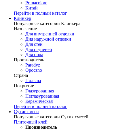
Primacolore
Китай
Перейти в полный каталог
Клинкер
Популярные категории Клинкера
Назначение
Для внутренней отделки
Дня наружной отделки
Для стен
Для ступеней
Для пола
Производитель
Paradyz
Opoczno
Страна
Польша
Покрытие
Глазурованная
Неглазурованная
Керамическая
Перейти в полный каталог
Сухие смеси
Популярные категории Сухих смесей
Плиточный клей
Производитель