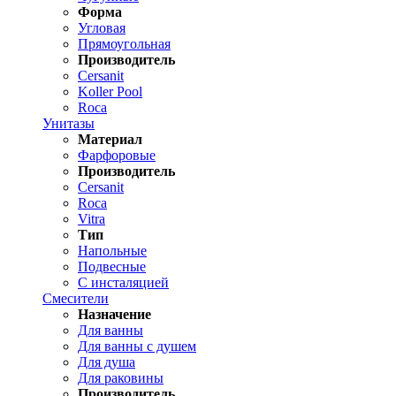
Форма
Угловая
Прямоугольная
Производитель
Cersanit
Koller Pool
Roca
Унитазы
Материал
Фарфоровые
Производитель
Cersanit
Roca
Vitra
Тип
Напольные
Подвесные
С инсталяцией
Смесители
Назначение
Для ванны
Для ванны с душем
Для душа
Для раковины
Производитель