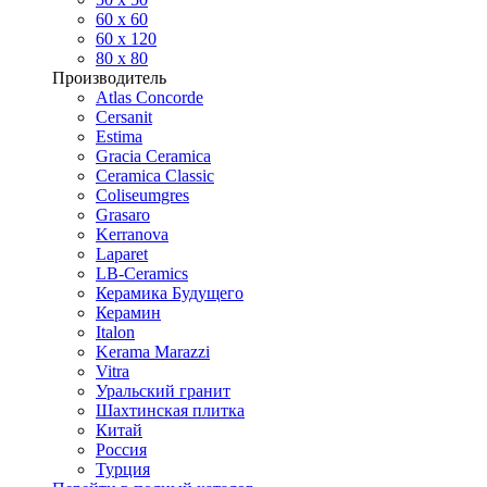
60 х 60
60 x 120
80 x 80
Производитель
Atlas Concorde
Cersanit
Estima
Gracia Ceramica
Ceramica Classic
Coliseumgres
Grasaro
Kerranova
Laparet
LB-Ceramics
Керамика Будущего
Керамин
Italon
Kerama Marazzi
Vitra
Уральский гранит
Шахтинская плитка
Китай
Россия
Турция