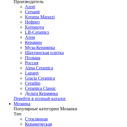
Производитель
Azori
Cersanit
Kerama Marazzi
Нефрит
Kerranova
LB-Ceramics
Атем
Керамин
Муза-Керамика
Шахтинская плитка
Польша
Россия
Alma Ceramica
Laparet
Gracia Ceramica
Ceradim
Ceramica Classic
Дельта Керамика
Перейти в полный каталог
Мозаика
Популярные категории Мозаики
Тип
Стеклянная
Керамическая