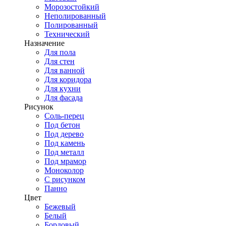
Морозостойкий
Неполированный
Полированный
Технический
Назначение
Для пола
Для стен
Для ванной
Для коридора
Для кухни
Для фасада
Рисунок
Соль-перец
Под бетон
Под дерево
Под камень
Под металл
Под мрамор
Моноколор
С рисунком
Панно
Цвет
Бежевый
Белый
Бордовый