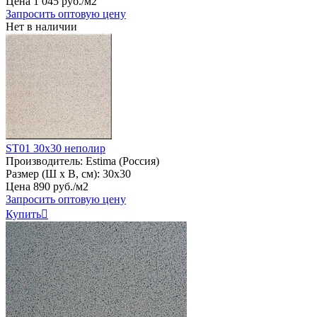
Цена
1
045
руб
.
/м2
Запросить оптовую цену
Нет в наличии
ST01 30х30 неполир
Производитель:
Estima (Россия)
Размер (Ш х В, см):
30х30
Цена
890
руб
.
/м2
Запросить оптовую цену
Купить
