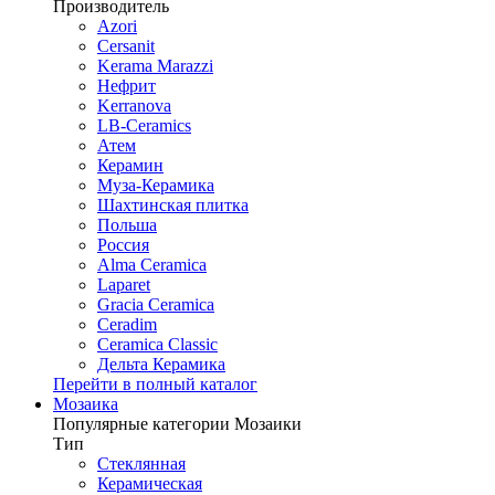
Производитель
Azori
Cersanit
Kerama Marazzi
Нефрит
Kerranova
LB-Ceramics
Атем
Керамин
Муза-Керамика
Шахтинская плитка
Польша
Россия
Alma Ceramica
Laparet
Gracia Ceramica
Ceradim
Ceramica Classic
Дельта Керамика
Перейти в полный каталог
Мозаика
Популярные категории Мозаики
Тип
Стеклянная
Керамическая