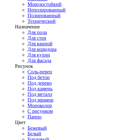
Морозостойкий
Неполированный
Полированный
Технический
Назначение
Для пола
Для стен
Для ванной
Для коридора
Для кухни
Для фасада
Рисунок
Соль-перец
Под бетон
Под дерево
Под камень
Под металл
Под мрамор
Моноколор
С рисунком
Панно
Цвет
Бежевый
Белый
Бордовый