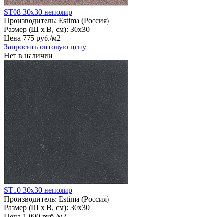
ST08 30х30 неполир
Производитель:
Estima (Россия)
Размер (Ш х В, см):
30х30
Цена
775
руб
.
/м2
Запросить оптовую цену
Нет в наличии
ST10 30х30 неполир
Производитель:
Estima (Россия)
Размер (Ш х В, см):
30х30
Цена
1
090
руб
.
/м2