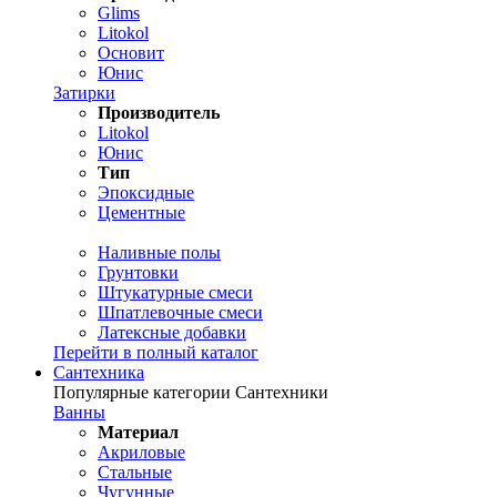
Glims
Litokol
Основит
Юнис
Затирки
Производитель
Litokol
Юнис
Тип
Эпоксидные
Цементные
Наливные полы
Грунтовки
Штукатурные смеси
Шпатлевочные смеси
Латексные добавки
Перейти в полный каталог
Сантехника
Популярные категории Сантехники
Ванны
Материал
Акриловые
Стальные
Чугунные