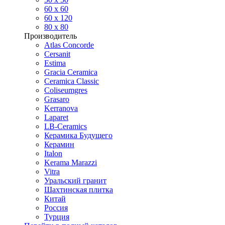
60 х 60
60 x 120
80 x 80
Производитель
Atlas Concorde
Cersanit
Estima
Gracia Ceramica
Ceramica Classic
Coliseumgres
Grasaro
Kerranova
Laparet
LB-Ceramics
Керамика Будущего
Керамин
Italon
Kerama Marazzi
Vitra
Уральский гранит
Шахтинская плитка
Китай
Россия
Турция