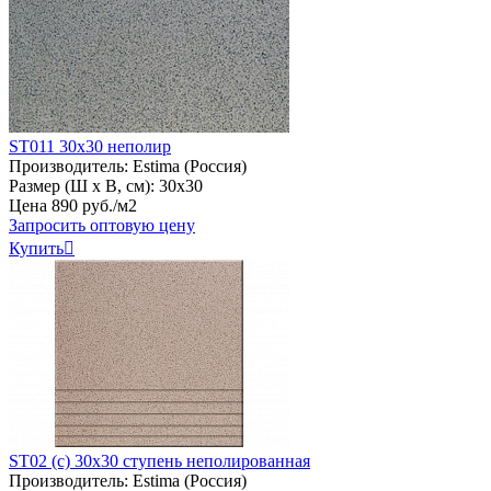
ST011 30х30 неполир
Производитель:
Estima (Россия)
Размер (Ш х В, см):
30х30
Цена
890
руб
.
/м2
Запросить оптовую цену
Купить

ST02 (с) 30х30 ступень неполированная
Производитель:
Estima (Россия)