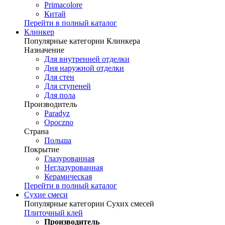
Primacolore
Китай
Перейти в полный каталог
Клинкер
Популярные категории Клинкера
Назначение
Для внутренней отделки
Дня наружной отделки
Для стен
Для ступеней
Для пола
Производитель
Paradyz
Opoczno
Страна
Польша
Покрытие
Глазурованная
Неглазурованная
Керамическая
Перейти в полный каталог
Сухие смеси
Популярные категории Сухих смесей
Плиточный клей
Производитель