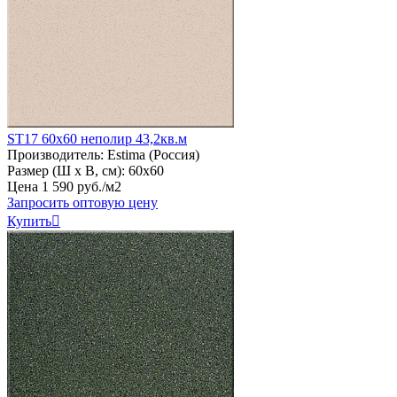
ST17 60х60 неполир 43,2кв.м
Производитель:
Estima (Россия)
Размер (Ш х В, см):
60х60
Цена
1
590
руб
.
/м2
Запросить оптовую цену
Купить
