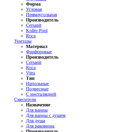
Форма
Угловая
Прямоугольная
Производитель
Cersanit
Koller Pool
Roca
Унитазы
Материал
Фарфоровые
Производитель
Cersanit
Roca
Vitra
Тип
Напольные
Подвесные
С инсталяцией
Смесители
Назначение
Для ванны
Для ванны с душем
Для душа
Для раковины
Производитель