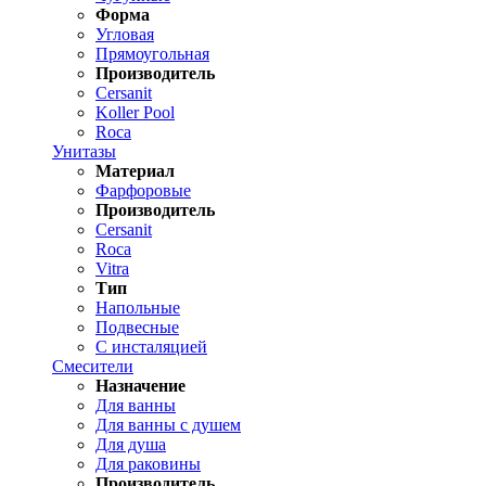
Форма
Угловая
Прямоугольная
Производитель
Cersanit
Koller Pool
Roca
Унитазы
Материал
Фарфоровые
Производитель
Cersanit
Roca
Vitra
Тип
Напольные
Подвесные
С инсталяцией
Смесители
Назначение
Для ванны
Для ванны с душем
Для душа
Для раковины
Производитель