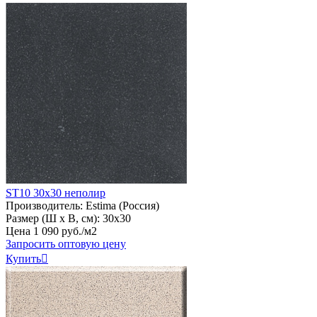
ST10 30х30 неполир
Производитель:
Estima (Россия)
Размер (Ш х В, см):
30х30
Цена
1
090
руб
.
/м2
Запросить оптовую цену
Купить
