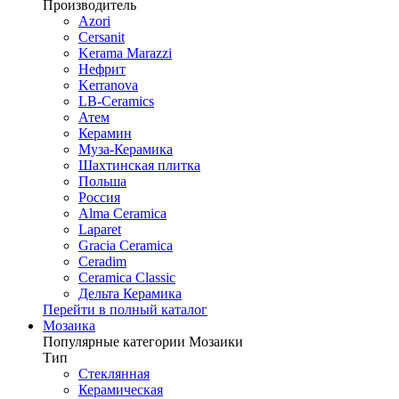
Производитель
Azori
Cersanit
Kerama Marazzi
Нефрит
Kerranova
LB-Ceramics
Атем
Керамин
Муза-Керамика
Шахтинская плитка
Польша
Россия
Alma Ceramica
Laparet
Gracia Ceramica
Ceradim
Ceramica Classic
Дельта Керамика
Перейти в полный каталог
Мозаика
Популярные категории Мозаики
Тип
Стеклянная
Керамическая