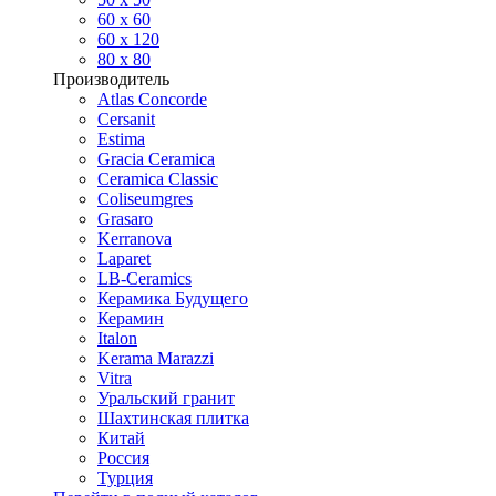
60 х 60
60 x 120
80 x 80
Производитель
Atlas Concorde
Cersanit
Estima
Gracia Ceramica
Ceramica Classic
Coliseumgres
Grasaro
Kerranova
Laparet
LB-Ceramics
Керамика Будущего
Керамин
Italon
Kerama Marazzi
Vitra
Уральский гранит
Шахтинская плитка
Китай
Россия
Турция