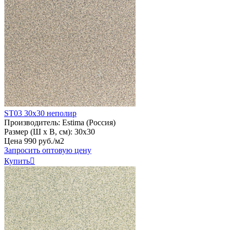
ST03 30х30 неполир
Производитель:
Estima (Россия)
Размер (Ш х В, см):
30х30
Цена
990
руб
.
/м2
Запросить оптовую цену
Купить
