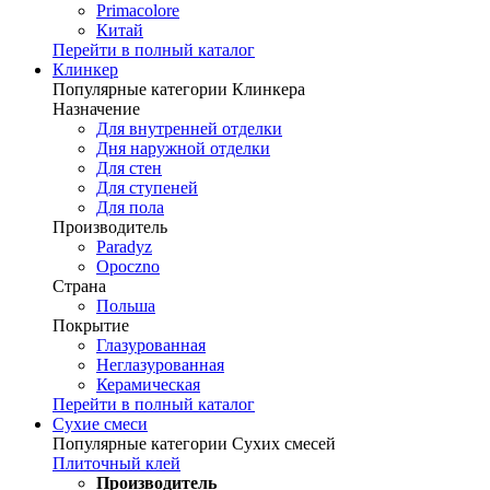
Primacolore
Китай
Перейти в полный каталог
Клинкер
Популярные категории Клинкера
Назначение
Для внутренней отделки
Дня наружной отделки
Для стен
Для ступеней
Для пола
Производитель
Paradyz
Opoczno
Страна
Польша
Покрытие
Глазурованная
Неглазурованная
Керамическая
Перейти в полный каталог
Сухие смеси
Популярные категории Сухих смесей
Плиточный клей
Производитель