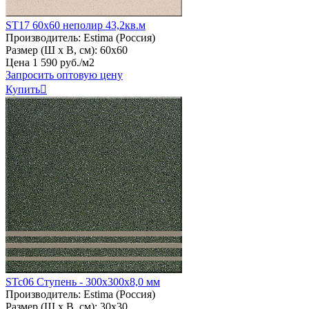
ST17 60х60 неполир 43,2кв.м
Производитель:
Estima (Россия)
Размер (Ш х В, см):
60х60
Цена
1
590
руб
.
/м2
Запросить оптовую цену
Купить

STc06 Ступень - 300x300x8,0 мм
Производитель:
Estima (Россия)
Размер (Ш х В, см):
30х30