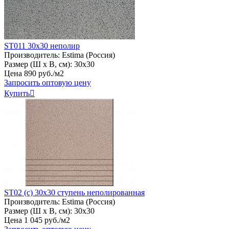
ST011 30х30 неполир
Производитель:
Estima (Россия)
Размер (Ш х В, см):
30х30
Цена
890
руб
.
/м2
Запросить оптовую цену
Купить

ST02 (с) 30х30 ступень неполированная
Производитель:
Estima (Россия)
Размер (Ш х В, см):
30х30
Цена
1
045
руб
.
/м2