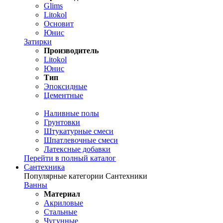
Glims
Litokol
Основит
Юнис
Затирки
Производитель
Litokol
Юнис
Тип
Эпоксидные
Цементные
Наливные полы
Грунтовки
Штукатурные смеси
Шпатлевочные смеси
Латексные добавки
Перейти в полный каталог
Сантехника
Популярные категории Сантехники
Ванны
Материал
Акриловые
Стальные
Чугунные