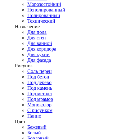
Морозостойкий
Неполированный
Полированный
Технический
Назначение
Для пола
Для стен
Для ванной
Для коридора
Для кухни
Для фасада
Рисунок
Соль-перец
Под бетон
Под дерево
Под камень
Под металл
Под мрамор
Моноколор
С рисунком
Панно
Цвет
Бежевый
Белый
Бордовый