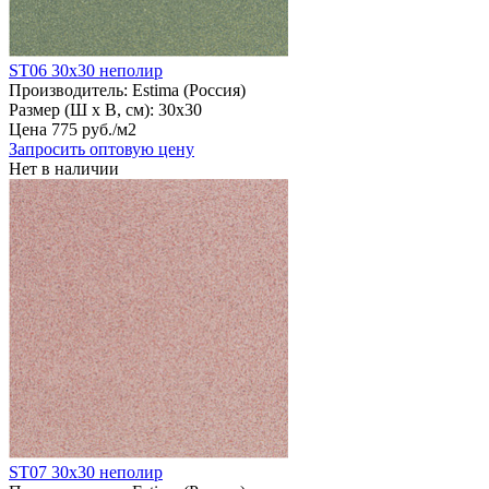
ST06 30х30 неполир
Производитель:
Estima (Россия)
Размер (Ш х В, см):
30х30
Цена
775
руб
.
/м2
Запросить оптовую цену
Нет в наличии
ST07 30х30 неполир