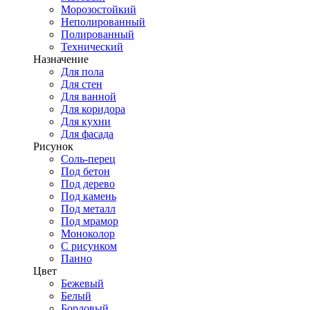
Морозостойкий
Неполированный
Полированный
Технический
Назначение
Для пола
Для стен
Для ванной
Для коридора
Для кухни
Для фасада
Рисунок
Соль-перец
Под бетон
Под дерево
Под камень
Под металл
Под мрамор
Моноколор
С рисунком
Панно
Цвет
Бежевый
Белый
Бордовый