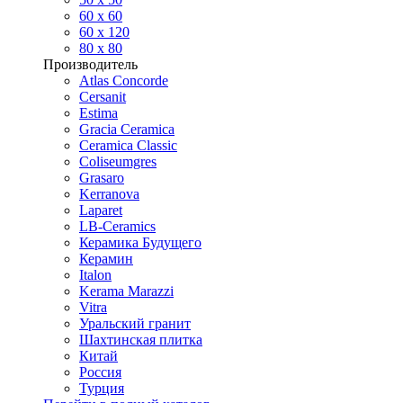
60 х 60
60 x 120
80 x 80
Производитель
Atlas Concorde
Cersanit
Estima
Gracia Ceramica
Ceramica Classic
Coliseumgres
Grasaro
Kerranova
Laparet
LB-Ceramics
Керамика Будущего
Керамин
Italon
Kerama Marazzi
Vitra
Уральский гранит
Шахтинская плитка
Китай
Россия
Турция