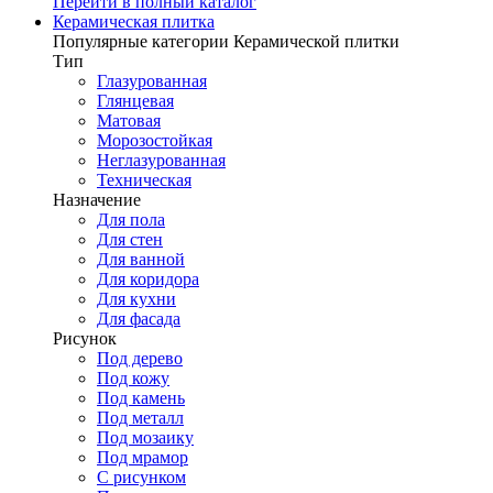
Перейти в полный каталог
Керамическая плитка
Популярные категории Керамической плитки
Тип
Глазурованная
Глянцевая
Матовая
Морозостойкая
Неглазурованная
Техническая
Назначение
Для пола
Для стен
Для ванной
Для коридора
Для кухни
Для фасада
Рисунок
Под дерево
Под кожу
Под камень
Под металл
Под мозаику
Под мрамор
С рисунком