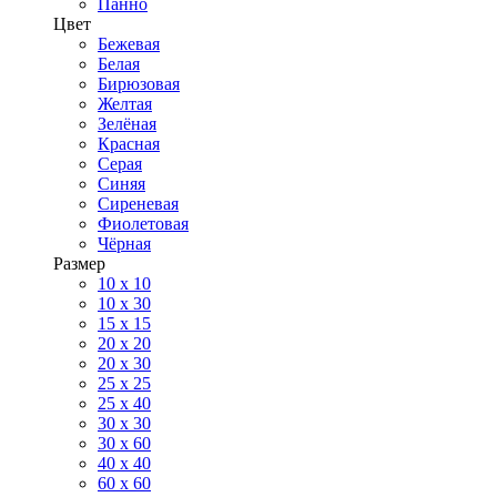
Панно
Цвет
Бежевая
Белая
Бирюзовая
Желтая
Зелёная
Красная
Серая
Синяя
Сиреневая
Фиолетовая
Чёрная
Размер
10 х 10
10 x 30
15 x 15
20 х 20
20 x 30
25 x 25
25 x 40
30 x 30
30 х 60
40 х 40
60 х 60