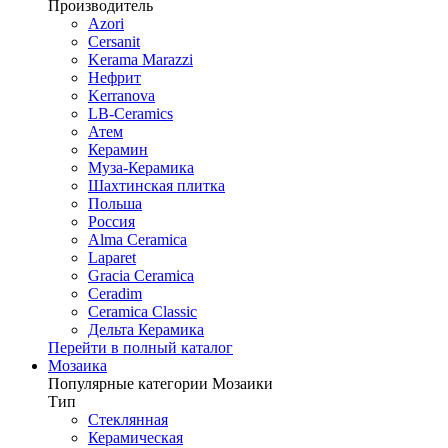
Производитель
Azori
Cersanit
Kerama Marazzi
Нефрит
Kerranova
LB-Ceramics
Атем
Керамин
Муза-Керамика
Шахтинская плитка
Польша
Россия
Alma Ceramica
Laparet
Gracia Ceramica
Ceradim
Ceramica Classic
Дельта Керамика
Перейти в полный каталог
Мозаика
Популярные категории Мозаики
Тип
Стеклянная
Керамическая