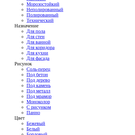
Морозостойкий
Неполированный
Полированный
Технический
Назначение
Для пола
Для стен
Для ванной
Для коридора
Для кухни
Для фасада
Рисунок
Соль-перец
Под бетон
Под дерево
Под камень
Под металл
Под мрамор
Моноколор
С рисунком
Панно
Цвет
Бежевый
Белый
Бордовый