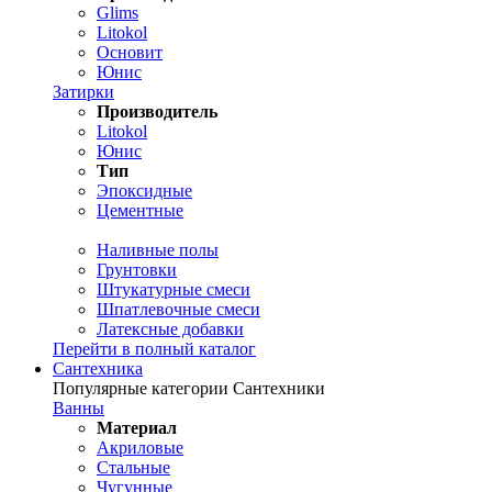
Glims
Litokol
Основит
Юнис
Затирки
Производитель
Litokol
Юнис
Тип
Эпоксидные
Цементные
Наливные полы
Грунтовки
Штукатурные смеси
Шпатлевочные смеси
Латексные добавки
Перейти в полный каталог
Сантехника
Популярные категории Сантехники
Ванны
Материал
Акриловые
Стальные
Чугунные