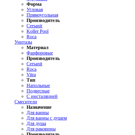
Форма
Угловая
Прямоугольная
Производитель
Cersanit
Koller Pool
Roca
Унитазы
Материал
Фарфоровые
Производитель
Cersanit
Roca
Vitra
Тип
Напольные
Подвесные
С инсталяцией
Смесители
Назначение
Для ванны
Для ванны с душем
Для душа
Для раковины
Производитель