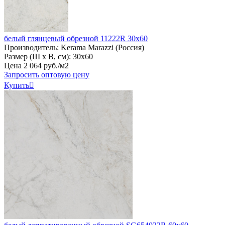
белый глянцевый обрезной 11222R 30x60
Производитель:
Kerama Marazzi (Россия)
Размер (Ш х В, см):
30х60
Цена
2
064
руб
.
/м2
Запросить оптовую цену
Купить
