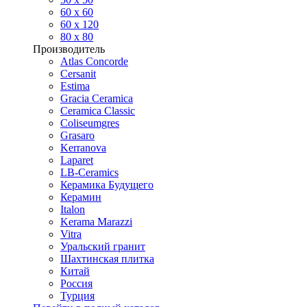
60 х 60
60 x 120
80 x 80
Производитель
Atlas Concorde
Cersanit
Estima
Gracia Ceramica
Ceramica Classic
Coliseumgres
Grasaro
Kerranova
Laparet
LB-Ceramics
Керамика Будущего
Керамин
Italon
Kerama Marazzi
Vitra
Уральский гранит
Шахтинская плитка
Китай
Россия
Турция