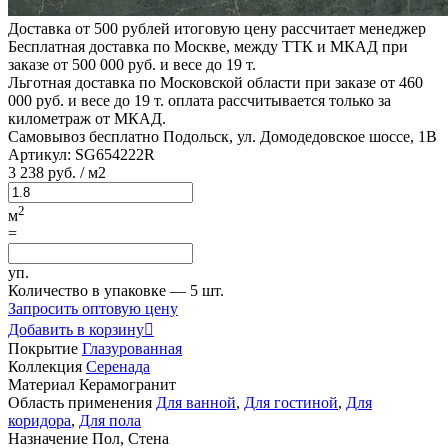
Доставка от 500 рублей
итоговую цену рассчитает менеджер
Бесплатная доставка по Москве, между ТТК и МКАД
при
заказе от 500 000 руб. и весе до 19 т.
Льготная доставка по Московской области
при заказе от 460
000 руб. и весе до 19 т. оплата рассчитывается только за
километраж от МКАД.
Самовывоз бесплатно
Подольск, ул. Домодедовское шоссе, 1В
Артикул:
SG654222R
3
238 руб.
/ м2
2
м
=
уп.
Количество в упаковке —
5 шт.
Запросить оптовую цену
Добавить в корзину

Покрытие
Глазурованная
Коллекция
Серенада
Материал
Керамогранит
Область применения
Для ванной
,
Для гостиной
,
Для
коридора
,
Для пола
Назначение
Пол, Стена