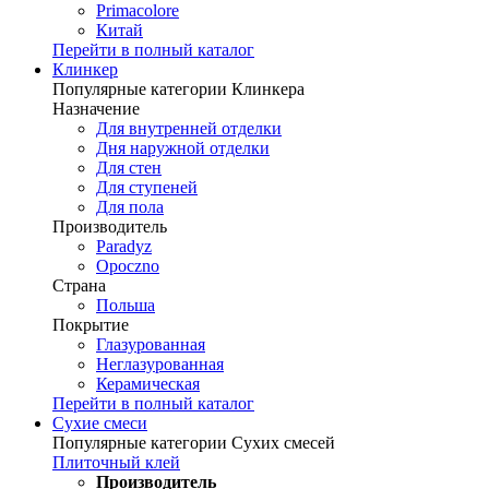
Primacolore
Китай
Перейти в полный каталог
Клинкер
Популярные категории Клинкера
Назначение
Для внутренней отделки
Дня наружной отделки
Для стен
Для ступеней
Для пола
Производитель
Paradyz
Opoczno
Страна
Польша
Покрытие
Глазурованная
Неглазурованная
Керамическая
Перейти в полный каталог
Сухие смеси
Популярные категории Сухих смесей
Плиточный клей
Производитель