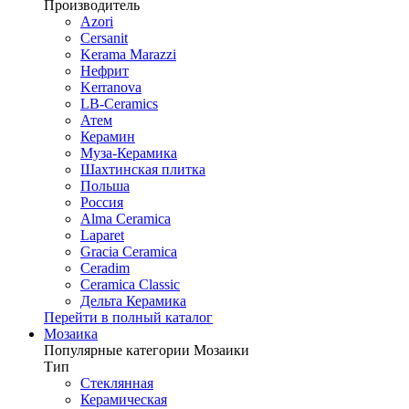
Производитель
Azori
Cersanit
Kerama Marazzi
Нефрит
Kerranova
LB-Ceramics
Атем
Керамин
Муза-Керамика
Шахтинская плитка
Польша
Россия
Alma Ceramica
Laparet
Gracia Ceramica
Ceradim
Ceramica Classic
Дельта Керамика
Перейти в полный каталог
Мозаика
Популярные категории Мозаики
Тип
Стеклянная
Керамическая