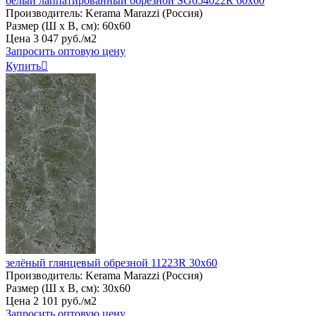
белый лаппатированный обрезной SG654022R 60x60
Производитель:
Kerama Marazzi (Россия)
Размер (Ш х В, см):
60х60
Цена
3
047
руб
.
/м2
Запросить оптовую цену
Купить

зелёный глянцевый обрезной 11223R 30x60
Производитель:
Kerama Marazzi (Россия)
Размер (Ш х В, см):
30х60
Цена
2
101
руб
.
/м2
Запросить оптовую цену