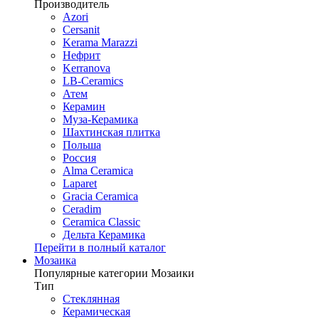
Производитель
Azori
Cersanit
Kerama Marazzi
Нефрит
Kerranova
LB-Ceramics
Атем
Керамин
Муза-Керамика
Шахтинская плитка
Польша
Россия
Alma Ceramica
Laparet
Gracia Ceramica
Ceradim
Ceramica Classic
Дельта Керамика
Перейти в полный каталог
Мозаика
Популярные категории Мозаики
Тип
Стеклянная
Керамическая