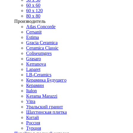
60 х 60
60 x 120
80 x 80
Производитель
Atlas Concorde
Cersanit
Estima
Gracia Ceramica
Ceramica Classic
Coliseumgres
Grasaro
Kerranova
Laparet
LB-Ceramics
Керамика Будущего
Керамин
Italon
Kerama Marazzi
Vitra
Уральский гранит
Шахтинская плитка
Китай
Россия
Турция