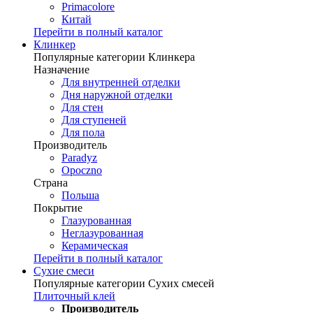
Primacolore
Китай
Перейти в полный каталог
Клинкер
Популярные категории Клинкера
Назначение
Для внутренней отделки
Дня наружной отделки
Для стен
Для ступеней
Для пола
Производитель
Paradyz
Opoczno
Страна
Польша
Покрытие
Глазурованная
Неглазурованная
Керамическая
Перейти в полный каталог
Сухие смеси
Популярные категории Сухих смесей
Плиточный клей
Производитель