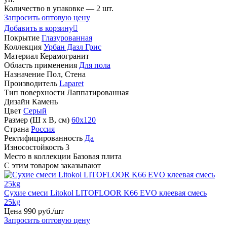
Количество в упаковке —
2 шт.
Запросить оптовую цену
Добавить в корзину

Покрытие
Глазурованная
Коллекция
Урбан Дазл Грис
Материал
Керамогранит
Область применения
Для пола
Назначение
Пол, Стена
Производитель
Laparet
Тип поверхности
Лаппатированная
Дизайн
Камень
Цвет
Серый
Размер (Ш х В, см)
60х120
Страна
Россия
Ректифицированность
Да
Износостойкость
3
Место в коллекции
Базовая плита
С этим товаром заказывают
Сухие смеси Litokol LITOFLOOR K66 EVO клеевая смесь
25kg
Цена
990
руб
.
/шт
Запросить оптовую цену