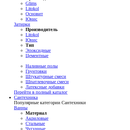
Glims
Litokol
Основит
Юнис
Затирки
Производитель
Litokol
Юнис
Тип
Эпоксидные
Цементные
Наливные полы
Грунтовки
Штукатурные смеси
Шпатлевочные смеси
Латексные добавки
Перейти в полный каталог
Сантехника
Популярные категории Сантехники
Ванны
Материал
Акриловые
Стальные
Чугунные