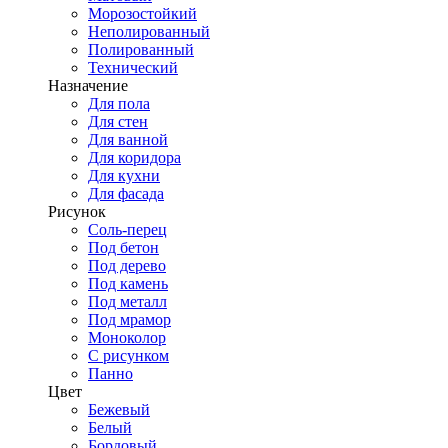
Морозостойкий
Неполированный
Полированный
Технический
Назначение
Для пола
Для стен
Для ванной
Для коридора
Для кухни
Для фасада
Рисунок
Соль-перец
Под бетон
Под дерево
Под камень
Под металл
Под мрамор
Моноколор
С рисунком
Панно
Цвет
Бежевый
Белый
Бордовый