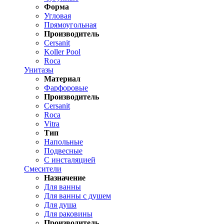
Форма
Угловая
Прямоугольная
Производитель
Cersanit
Koller Pool
Roca
Унитазы
Материал
Фарфоровые
Производитель
Cersanit
Roca
Vitra
Тип
Напольные
Подвесные
С инсталяцией
Смесители
Назначение
Для ванны
Для ванны с душем
Для душа
Для раковины
Производитель