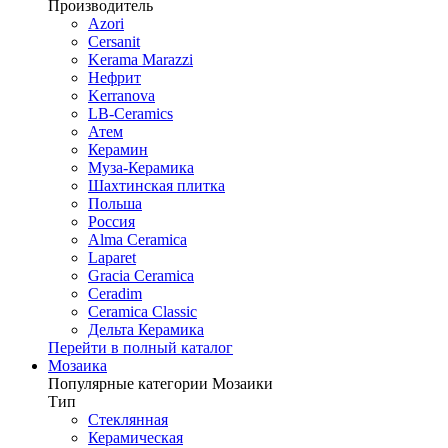
Производитель
Azori
Cersanit
Kerama Marazzi
Нефрит
Kerranova
LB-Ceramics
Атем
Керамин
Муза-Керамика
Шахтинская плитка
Польша
Россия
Alma Ceramica
Laparet
Gracia Ceramica
Ceradim
Ceramica Classic
Дельта Керамика
Перейти в полный каталог
Мозаика
Популярные категории Мозаики
Тип
Стеклянная
Керамическая