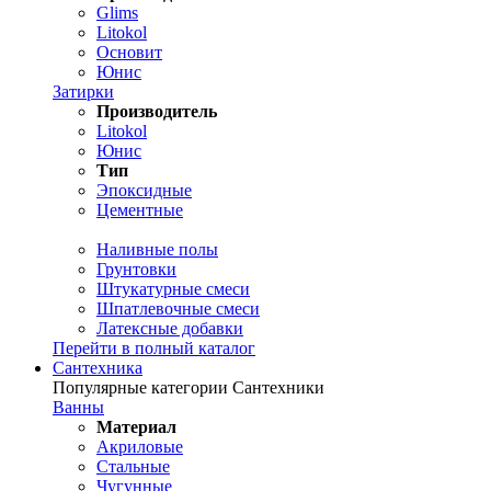
Glims
Litokol
Основит
Юнис
Затирки
Производитель
Litokol
Юнис
Тип
Эпоксидные
Цементные
Наливные полы
Грунтовки
Штукатурные смеси
Шпатлевочные смеси
Латексные добавки
Перейти в полный каталог
Сантехника
Популярные категории Сантехники
Ванны
Материал
Акриловые
Стальные
Чугунные