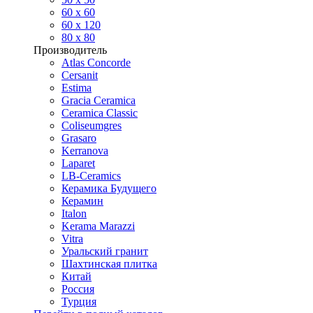
60 х 60
60 x 120
80 x 80
Производитель
Atlas Concorde
Cersanit
Estima
Gracia Ceramica
Ceramica Classic
Coliseumgres
Grasaro
Kerranova
Laparet
LB-Ceramics
Керамика Будущего
Керамин
Italon
Kerama Marazzi
Vitra
Уральский гранит
Шахтинская плитка
Китай
Россия
Турция