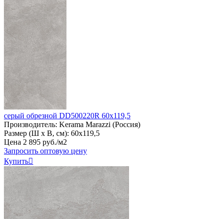
серый обрезной DD500220R 60x119,5
Производитель:
Kerama Marazzi (Россия)
Размер (Ш х В, см):
60х119,5
Цена
2
895
руб
.
/м2
Запросить оптовую цену
Купить
