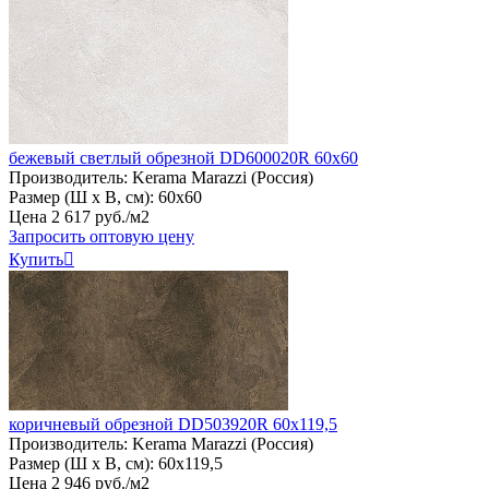
бежевый светлый обрезной DD600020R 60x60
Производитель:
Kerama Marazzi (Россия)
Размер (Ш х В, см):
60х60
Цена
2
617
руб
.
/м2
Запросить оптовую цену
Купить

коричневый обрезной DD503920R 60x119,5
Производитель:
Kerama Marazzi (Россия)
Размер (Ш х В, см):
60х119,5
Цена
2
946
руб
.
/м2