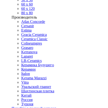
60 х 60
60 x 120
80 x 80
Производитель
Atlas Concorde
Cersanit
Estima
Gracia Ceramica
Ceramica Classic
Coliseumgres
Grasaro
Kerranova
Laparet
LB-Ceramics
Керамика Будущего
Керамин
Italon
Kerama Marazzi
Vitra
Уральский гранит
Шахтинская плитка
Китай
Россия
Турция