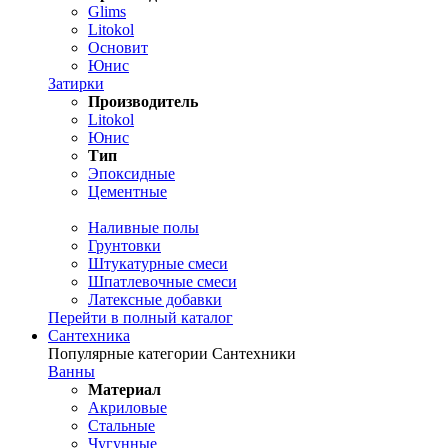
Glims
Litokol
Основит
Юнис
Затирки
Производитель
Litokol
Юнис
Тип
Эпоксидные
Цементные
Наливные полы
Грунтовки
Штукатурные смеси
Шпатлевочные смеси
Латексные добавки
Перейти в полный каталог
Сантехника
Популярные категории Сантехники
Ванны
Материал
Акриловые
Стальные
Чугунные