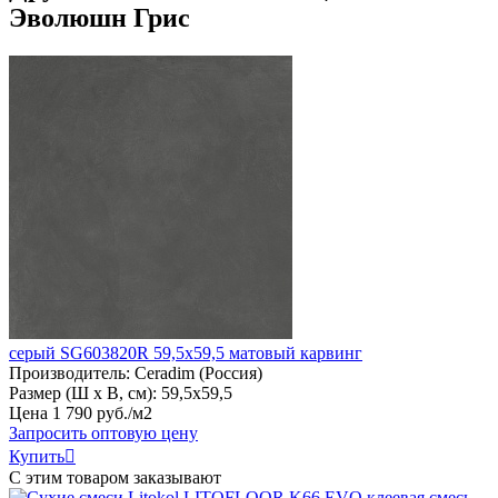
Эволюшн Грис
серый SG603820R 59,5х59,5 матовый карвинг
Производитель:
Ceradim (Россия)
Размер (Ш х В, см):
59,5х59,5
Цена
1
790
руб
.
/м2
Запросить оптовую цену
Купить

С этим товаром заказывают