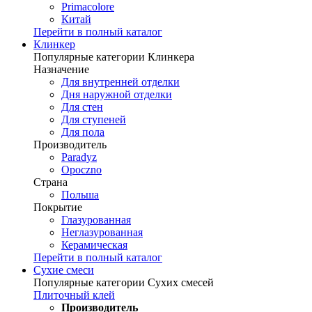
Primacolore
Китай
Перейти в полный каталог
Клинкер
Популярные категории Клинкера
Назначение
Для внутренней отделки
Дня наружной отделки
Для стен
Для ступеней
Для пола
Производитель
Paradyz
Opoczno
Страна
Польша
Покрытие
Глазурованная
Неглазурованная
Керамическая
Перейти в полный каталог
Сухие смеси
Популярные категории Сухих смесей
Плиточный клей
Производитель