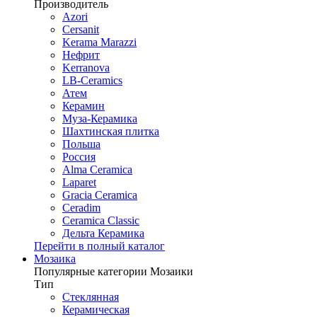
Производитель
Azori
Cersanit
Kerama Marazzi
Нефрит
Kerranova
LB-Ceramics
Атем
Керамин
Муза-Керамика
Шахтинская плитка
Польша
Россия
Alma Ceramica
Laparet
Gracia Ceramica
Ceradim
Ceramica Classic
Дельта Керамика
Перейти в полный каталог
Мозаика
Популярные категории Мозаики
Тип
Стеклянная
Керамическая