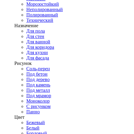
Морозостойкий
Неполированный
Полированный
Технический
Назначение
Для пола
Для стен
Для ванной
Для коридора
Для кухни
Для фасада
Рисунок
Соль-перец
Под бетон
Под дерево
Под камень
Под металл
Под мрамор
Моноколор
С рисунком
Панно
Цвет
Бежевый
Белый
Бордовый