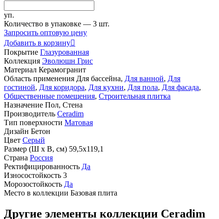
уп.
Количество в упаковке —
3 шт.
Запросить оптовую цену
Добавить в корзину

Покрытие
Глазурованная
Коллекция
Эволюшн Грис
Материал
Керамогранит
Область применения
Для бассейна,
Для ванной
,
Для
гостиной
,
Для коридора
,
Для кухни
,
Для пола
,
Для фасада
,
Общественные помещения
,
Строительная плитка
Назначение
Пол, Стена
Производитель
Ceradim
Тип поверхности
Матовая
Дизайн
Бетон
Цвет
Серый
Размер (Ш х В, см)
59,5х119,1
Страна
Россия
Ректифицированность
Да
Износостойкость
3
Морозостойкость
Да
Место в коллекции
Базовая плита
Другие элементы коллекции Ceradim