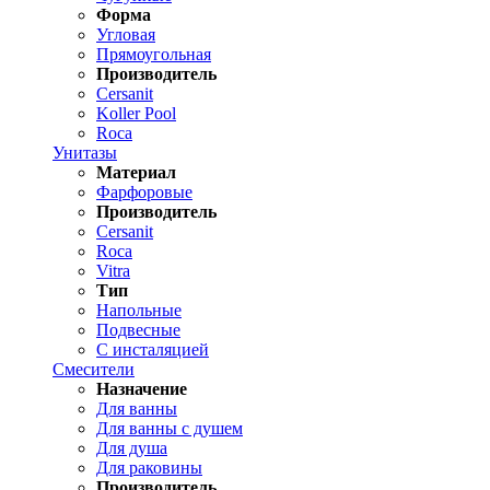
Форма
Угловая
Прямоугольная
Производитель
Cersanit
Koller Pool
Roca
Унитазы
Материал
Фарфоровые
Производитель
Cersanit
Roca
Vitra
Тип
Напольные
Подвесные
С инсталяцией
Смесители
Назначение
Для ванны
Для ванны с душем
Для душа
Для раковины
Производитель