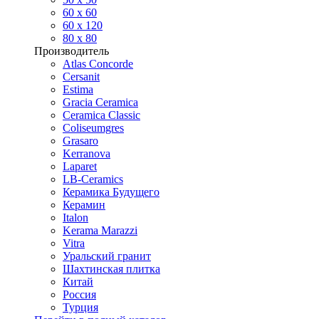
60 х 60
60 x 120
80 x 80
Производитель
Atlas Concorde
Cersanit
Estima
Gracia Ceramica
Ceramica Classic
Coliseumgres
Grasaro
Kerranova
Laparet
LB-Ceramics
Керамика Будущего
Керамин
Italon
Kerama Marazzi
Vitra
Уральский гранит
Шахтинская плитка
Китай
Россия
Турция