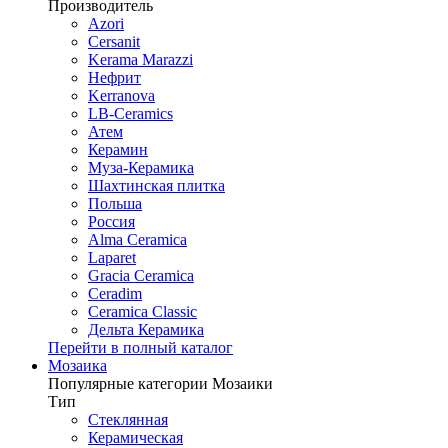
Производитель
Azori
Cersanit
Kerama Marazzi
Нефрит
Kerranova
LB-Ceramics
Атем
Керамин
Муза-Керамика
Шахтинская плитка
Польша
Россия
Alma Ceramica
Laparet
Gracia Ceramica
Ceradim
Ceramica Classic
Дельта Керамика
Перейти в полный каталог
Мозаика
Популярные категории Мозаики
Тип
Стеклянная
Керамическая