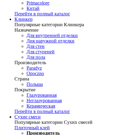
Primacolore
Китай
Перейти в полный каталог
Клинкер
Популярные категории Клинкера
Назначение
Для внутренней отделки
Дня наружной отделки
Для стен
Для ступеней
Для пола
Производитель
Paradyz
Opoczno
Страна
Польша
Покрытие
Глазурованная
Неглазурованная
Керамическая
Перейти в полный каталог
Сухие смеси
Популярные категории Сухих смесей
Плиточный клей
Производитель