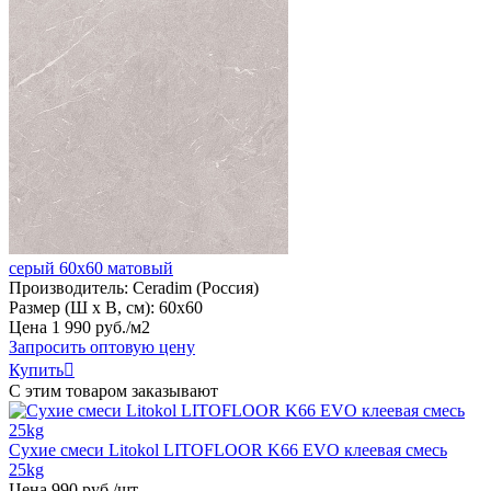
серый 60х60 матовый
Производитель:
Ceradim (Россия)
Размер (Ш х В, см):
60х60
Цена
1
990
руб
.
/м2
Запросить оптовую цену
Купить

С этим товаром заказывают
Сухие смеси Litokol LITOFLOOR K66 EVO клеевая смесь
25kg
Цена
990
руб
.
/шт