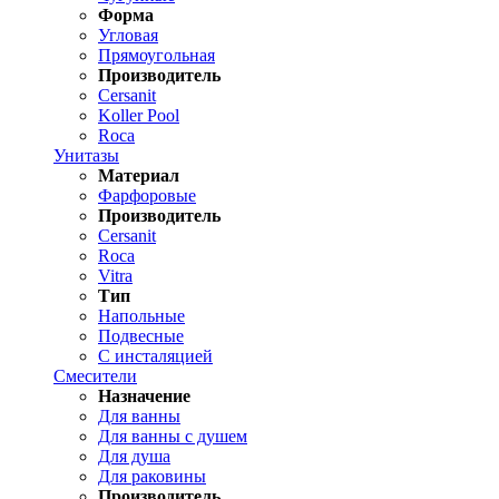
Форма
Угловая
Прямоугольная
Производитель
Cersanit
Koller Pool
Roca
Унитазы
Материал
Фарфоровые
Производитель
Cersanit
Roca
Vitra
Тип
Напольные
Подвесные
С инсталяцией
Смесители
Назначение
Для ванны
Для ванны с душем
Для душа
Для раковины
Производитель