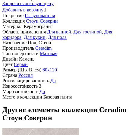
Запросить оптовую цену
Добавить в корзину

Покрытие
Глазурованная
Коллекция
Стоун Соверин
Материал
Керамогранит
Область применения
Для ванной
,
Для гостиной
,
Для
коридора
,
Для кухни
,
Для пола
Назначение
Пол, Стена
Производитель
Ceradim
Тип поверхности
Матовая
Дизайн
Камень
Цвет
Серый
Размер (Ш х В, см)
60х120
Страна
Россия
Ректифицированность
Да
Износостойкость
3
Морозостойкость
Да
Место в коллекции
Базовая плита
Другие элементы коллекции Ceradim
Стоун Соверин