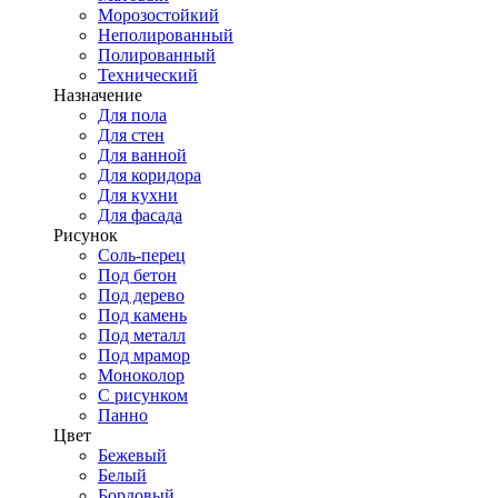
Морозостойкий
Неполированный
Полированный
Технический
Назначение
Для пола
Для стен
Для ванной
Для коридора
Для кухни
Для фасада
Рисунок
Соль-перец
Под бетон
Под дерево
Под камень
Под металл
Под мрамор
Моноколор
С рисунком
Панно
Цвет
Бежевый
Белый
Бордовый