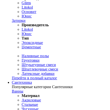
Glims
Litokol
Основит
Юнис
Затирки
Производитель
Litokol
Юнис
Тип
Эпоксидные
Цементные
Наливные полы
Грунтовки
Штукатурные смеси
Шпатлевочные смеси
Латексные добавки
Перейти в полный каталог
Сантехника
Популярные категории Сантехники
Ванны
Материал
Акриловые
Стальные
Чугунные