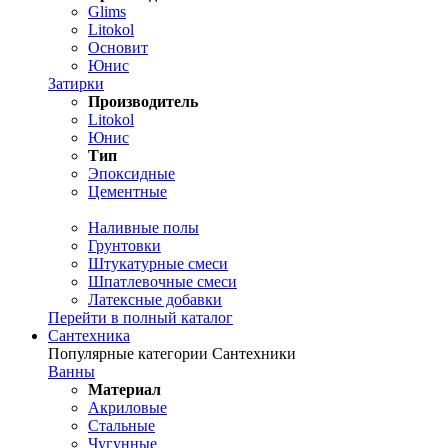
Glims
Litokol
Основит
Юнис
Затирки
Производитель
Litokol
Юнис
Тип
Эпоксидные
Цементные
Наливные полы
Грунтовки
Штукатурные смеси
Шпатлевочные смеси
Латексные добавки
Перейти в полный каталог
Сантехника
Популярные категории Сантехники
Ванны
Материал
Акриловые
Стальные
Чугунные