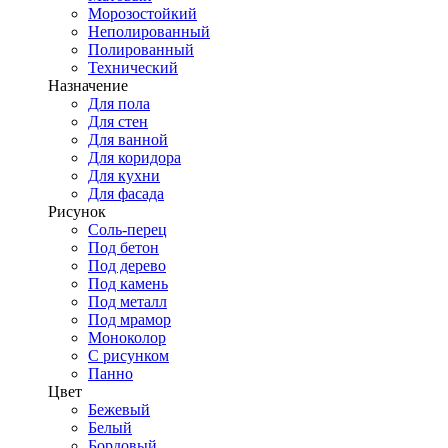
Морозостойкий
Неполированный
Полированный
Технический
Назначение
Для пола
Для стен
Для ванной
Для коридора
Для кухни
Для фасада
Рисунок
Соль-перец
Под бетон
Под дерево
Под камень
Под металл
Под мрамор
Моноколор
С рисунком
Панно
Цвет
Бежевый
Белый
Бордовый