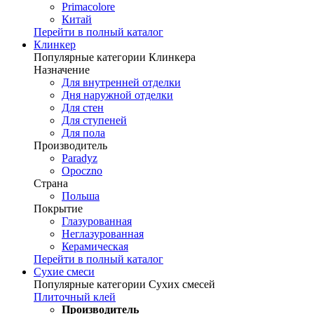
Primacolore
Китай
Перейти в полный каталог
Клинкер
Популярные категории Клинкера
Назначение
Для внутренней отделки
Дня наружной отделки
Для стен
Для ступеней
Для пола
Производитель
Paradyz
Opoczno
Страна
Польша
Покрытие
Глазурованная
Неглазурованная
Керамическая
Перейти в полный каталог
Сухие смеси
Популярные категории Сухих смесей
Плиточный клей
Производитель