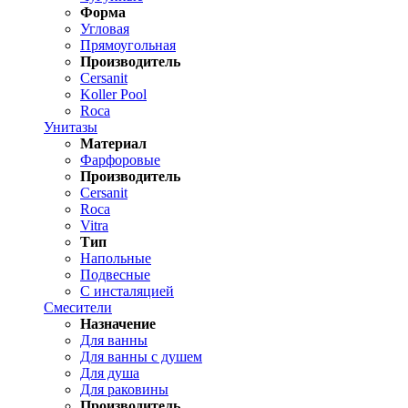
Форма
Угловая
Прямоугольная
Производитель
Cersanit
Koller Pool
Roca
Унитазы
Материал
Фарфоровые
Производитель
Cersanit
Roca
Vitra
Тип
Напольные
Подвесные
С инсталяцией
Смесители
Назначение
Для ванны
Для ванны с душем
Для душа
Для раковины
Производитель