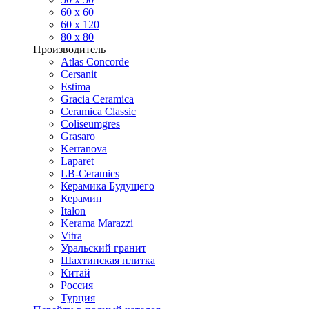
60 х 60
60 x 120
80 x 80
Производитель
Atlas Concorde
Cersanit
Estima
Gracia Ceramica
Ceramica Classic
Coliseumgres
Grasaro
Kerranova
Laparet
LB-Ceramics
Керамика Будущего
Керамин
Italon
Kerama Marazzi
Vitra
Уральский гранит
Шахтинская плитка
Китай
Россия
Турция