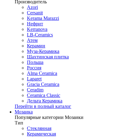
Производитель
Azori
Cersanit
Kerama Marazzi
Нефрит
Kerranova
LB-Ceramics
Атем
Керамин
Муза-Керамика
Шахтинская плитка
Польша
Россия
Alma Ceramica
Laparet
Gracia Ceramica
Ceradim
Ceramica Classic
Дельта Керамика
Перейти в полный каталог
Мозаика
Популярные категории Мозаики
Тип
Стеклянная
Керамическая