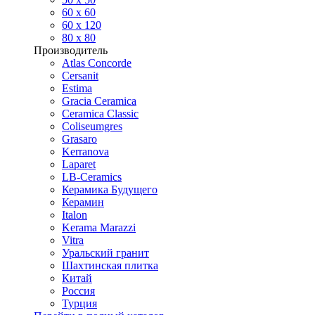
60 х 60
60 x 120
80 x 80
Производитель
Atlas Concorde
Cersanit
Estima
Gracia Ceramica
Ceramica Classic
Coliseumgres
Grasaro
Kerranova
Laparet
LB-Ceramics
Керамика Будущего
Керамин
Italon
Kerama Marazzi
Vitra
Уральский гранит
Шахтинская плитка
Китай
Россия
Турция