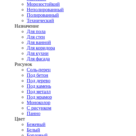
Морозостойкий
Неполированный
Полированный
Технический
Назначение
Для пола
Для стен
Для ванной
Для коридора
Для кухни
Для фасада
Рисунок
Соль-перец
Под бетон
Под дерево
Под камень
Под металл
Под мрамор
Моноколор
С рисунком
Панно
Цвет
Бежевый
Белый
Бордовый