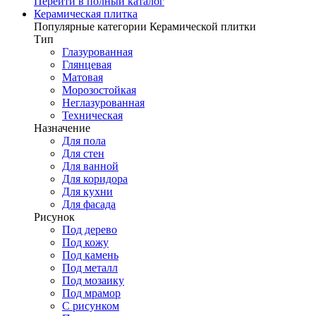
Перейти в полный каталог
Керамическая плитка
Популярные категории Керамической плитки
Тип
Глазурованная
Глянцевая
Матовая
Морозостойкая
Неглазурованная
Техническая
Назначение
Для пола
Для стен
Для ванной
Для коридора
Для кухни
Для фасада
Рисунок
Под дерево
Под кожу
Под камень
Под металл
Под мозаику
Под мрамор
С рисунком