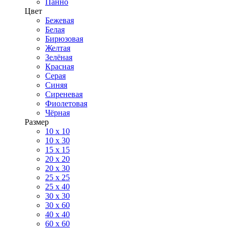
Панно
Цвет
Бежевая
Белая
Бирюзовая
Желтая
Зелёная
Красная
Серая
Синяя
Сиреневая
Фиолетовая
Чёрная
Размер
10 х 10
10 x 30
15 x 15
20 х 20
20 x 30
25 x 25
25 x 40
30 x 30
30 х 60
40 х 40
60 х 60