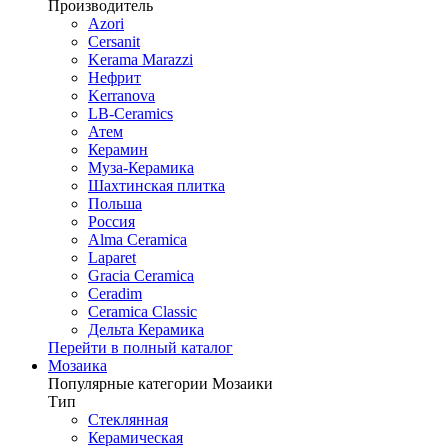
Производитель
Azori
Cersanit
Kerama Marazzi
Нефрит
Kerranova
LB-Ceramics
Атем
Керамин
Муза-Керамика
Шахтинская плитка
Польша
Россия
Alma Ceramica
Laparet
Gracia Ceramica
Ceradim
Ceramica Classic
Дельта Керамика
Перейти в полный каталог
Мозаика
Популярные категории Мозаики
Тип
Стеклянная
Керамическая