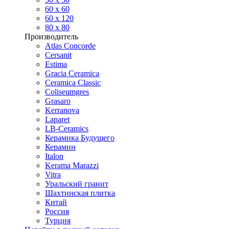
60 х 60
60 x 120
80 x 80
Производитель
Atlas Concorde
Cersanit
Estima
Gracia Ceramica
Ceramica Classic
Coliseumgres
Grasaro
Kerranova
Laparet
LB-Ceramics
Керамика Будущего
Керамин
Italon
Kerama Marazzi
Vitra
Уральский гранит
Шахтинская плитка
Китай
Россия
Турция