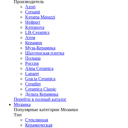
Производитель
Azori
Cersanit
Kerama Marazzi
Нефрит
Kerranova
LB-Ceramics
Атем
Керамин
Муза-Керамика
Шахтинская плитка
Польша
Россия
Alma Ceramica
Laparet
Gracia Ceramica
Ceradim
Ceramica Classic
Дельта Керамика
Перейти в полный каталог
Мозаика
Популярные категории Мозаики
Тип
Стеклянная
Керамическая