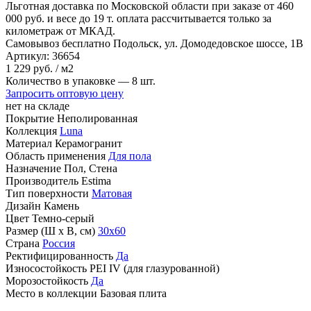
Льготная доставка по Московской области
при заказе от 460
000 руб. и весе до 19 т. оплата рассчитывается только за
километраж от МКАД.
Самовывоз бесплатно
Подольск, ул. Домодедовское шоссе, 1В
Артикул:
36654
1
229 руб.
/ м2
Количество в упаковке —
8 шт.
Запросить оптовую цену
нет на складе
Покрытие
Неполированная
Коллекция
Luna
Материал
Керамогранит
Область применения
Для пола
Назначение
Пол, Стена
Производитель
Estima
Тип поверхности
Матовая
Дизайн
Камень
Цвет
Темно-серый
Размер (Ш х В, см)
30х60
Страна
Россия
Ректифицированность
Да
Износостойкость
PEI IV (для глазурованной)
Морозостойкость
Да
Место в коллекции
Базовая плита