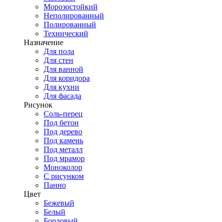
Морозостойкий
Неполированный
Полированный
Технический
Назначение
Для пола
Для стен
Для ванной
Для коридора
Для кухни
Для фасада
Рисунок
Соль-перец
Под бетон
Под дерево
Под камень
Под металл
Под мрамор
Моноколор
С рисунком
Панно
Цвет
Бежевый
Белый
Бордовый