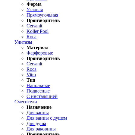
Форма
Угловая
Прямоугольная
Производитель
Cersanit
Koller Pool
Roca
Унитазы
Материал
Фарфоровые
Производитель
Cersanit
Roca
Vitra
Тип
Напольные
Подвесные
С инсталяцией
Смесители
Назначение
Для ванны
Для ванны с душем
Для душа
Для раковины
Производитель