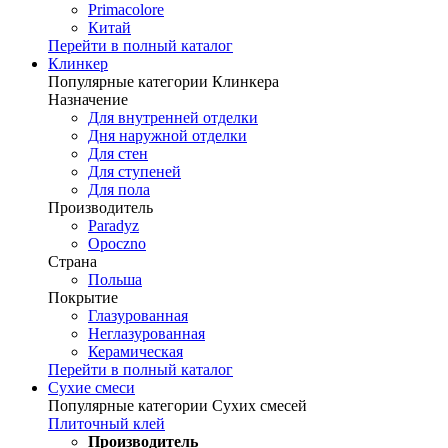
Primacolore
Китай
Перейти в полный каталог
Клинкер
Популярные категории Клинкера
Назначение
Для внутренней отделки
Дня наружной отделки
Для стен
Для ступеней
Для пола
Производитель
Paradyz
Opoczno
Страна
Польша
Покрытие
Глазурованная
Неглазурованная
Керамическая
Перейти в полный каталог
Сухие смеси
Популярные категории Сухих смесей
Плиточный клей
Производитель