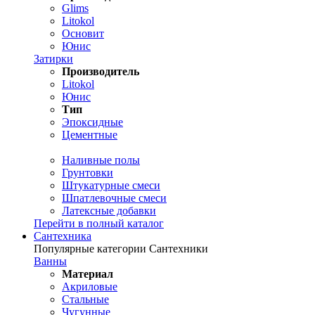
Glims
Litokol
Основит
Юнис
Затирки
Производитель
Litokol
Юнис
Тип
Эпоксидные
Цементные
Наливные полы
Грунтовки
Штукатурные смеси
Шпатлевочные смеси
Латексные добавки
Перейти в полный каталог
Сантехника
Популярные категории Сантехники
Ванны
Материал
Акриловые
Стальные
Чугунные