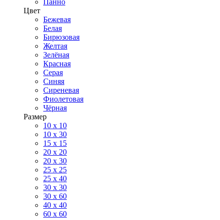
Панно
Цвет
Бежевая
Белая
Бирюзовая
Желтая
Зелёная
Красная
Серая
Синяя
Сиреневая
Фиолетовая
Чёрная
Размер
10 х 10
10 x 30
15 x 15
20 х 20
20 x 30
25 x 25
25 x 40
30 x 30
30 х 60
40 х 40
60 х 60