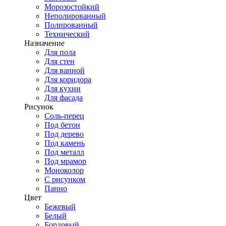
Морозостойкий
Неполированный
Полированный
Технический
Назначение
Для пола
Для стен
Для ванной
Для коридора
Для кухни
Для фасада
Рисунок
Соль-перец
Под бетон
Под дерево
Под камень
Под металл
Под мрамор
Моноколор
С рисунком
Панно
Цвет
Бежевый
Белый
Бордовый