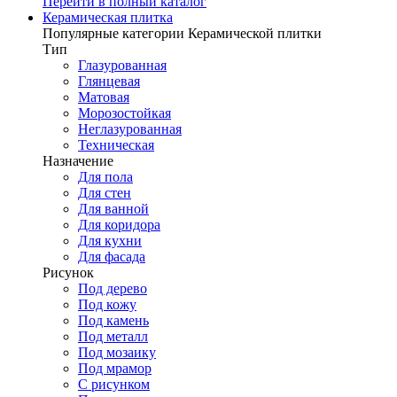
Перейти в полный каталог
Керамическая плитка
Популярные категории Керамической плитки
Тип
Глазурованная
Глянцевая
Матовая
Морозостойкая
Неглазурованная
Техническая
Назначение
Для пола
Для стен
Для ванной
Для коридора
Для кухни
Для фасада
Рисунок
Под дерево
Под кожу
Под камень
Под металл
Под мозаику
Под мрамор
С рисунком