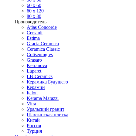
60 х 60
60 x 120
80 x 80
Производитель
Atlas Concorde
Cersanit
Estima
Gracia Ceramica
Ceramica Classic
Coliseumgres
Grasaro
Kerranova
Laparet
LB-Ceramics
Керамика Будущего
Керамин
Italon
Kerama Marazzi
Vitra
Уральский гранит
Шахтинская плитка
Китай
Россия
Турция