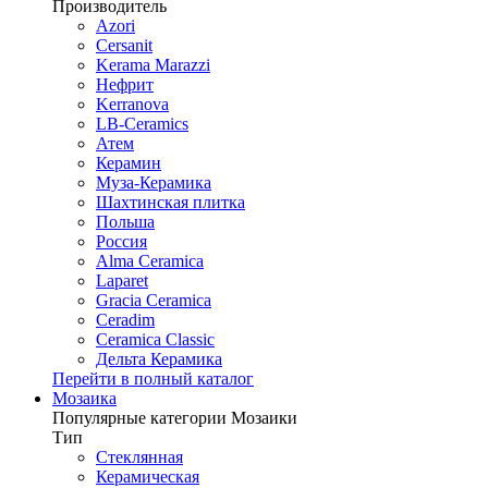
Производитель
Azori
Cersanit
Kerama Marazzi
Нефрит
Kerranova
LB-Ceramics
Атем
Керамин
Муза-Керамика
Шахтинская плитка
Польша
Россия
Alma Ceramica
Laparet
Gracia Ceramica
Ceradim
Ceramica Classic
Дельта Керамика
Перейти в полный каталог
Мозаика
Популярные категории Мозаики
Тип
Стеклянная
Керамическая