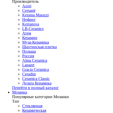
Производитель
Azori
Cersanit
Kerama Marazzi
Нефрит
Kerranova
LB-Ceramics
Атем
Керамин
Муза-Керамика
Шахтинская плитка
Польша
Россия
Alma Ceramica
Laparet
Gracia Ceramica
Ceradim
Ceramica Classic
Дельта Керамика
Перейти в полный каталог
Мозаика
Популярные категории Мозаики
Тип
Стеклянная
Керамическая