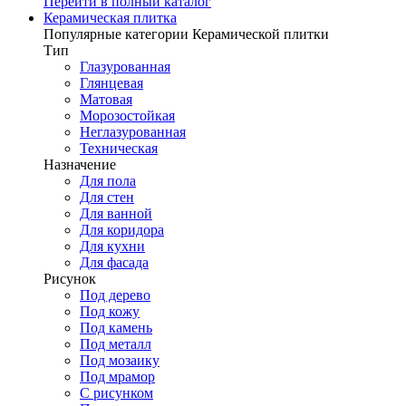
Перейти в полный каталог
Керамическая плитка
Популярные категории Керамической плитки
Тип
Глазурованная
Глянцевая
Матовая
Морозостойкая
Неглазурованная
Техническая
Назначение
Для пола
Для стен
Для ванной
Для коридора
Для кухни
Для фасада
Рисунок
Под дерево
Под кожу
Под камень
Под металл
Под мозаику
Под мрамор
С рисунком