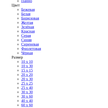
Панно
Цвет
Бежевая
Белая
Бирюзовая
Желтая
Зелёная
Красная
Серая
Синяя
Сиреневая
Фиолетовая
Чёрная
Размер
10 х 10
10 x 30
15 x 15
20 х 20
20 x 30
25 x 25
25 x 40
30 x 30
30 х 60
40 х 40
60 х 60