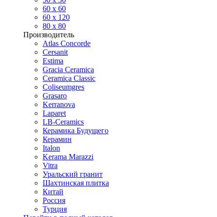
60 х 60
60 x 120
80 x 80
Производитель
Atlas Concorde
Cersanit
Estima
Gracia Ceramica
Ceramica Classic
Coliseumgres
Grasaro
Kerranova
Laparet
LB-Ceramics
Керамика Будущего
Керамин
Italon
Kerama Marazzi
Vitra
Уральский гранит
Шахтинская плитка
Китай
Россия
Турция