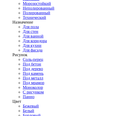
Морозостойкий
Неполированный
Полированный
Технический
Назначение
Для пола
Для стен
Для ванной
Для коридора
Для кухни
Для фасада
Рисунок
Соль-перец
Под бетон
Под дерево
Под камень
Под металл
Под мрамор
Моноколор
С рисунком
Панно
Цвет
Бежевый
Белый
Бордовый