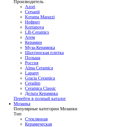
Производитель
Azori
Cersanit
Kerama Marazzi
Нефрит
Kerranova
LB-Ceramics
Атем
Керамин
Муза-Керамика
Шахтинская плитка
Польша
Россия
Alma Ceramica
Laparet
Gracia Ceramica
Ceradim
Ceramica Classic
Дельта Керамика
Перейти в полный каталог
Мозаика
Популярные категории Мозаики
Тип
Стеклянная
Керамическая