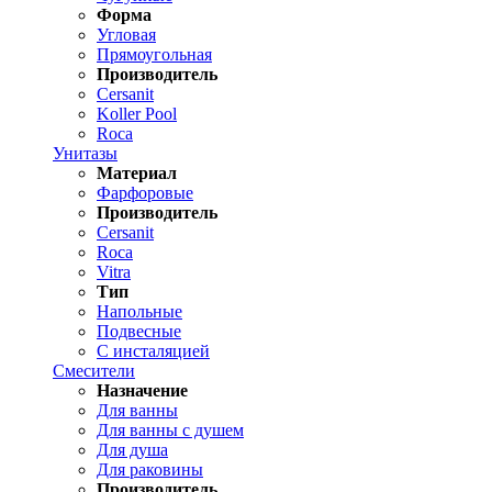
Форма
Угловая
Прямоугольная
Производитель
Cersanit
Koller Pool
Roca
Унитазы
Материал
Фарфоровые
Производитель
Cersanit
Roca
Vitra
Тип
Напольные
Подвесные
С инсталяцией
Смесители
Назначение
Для ванны
Для ванны с душем
Для душа
Для раковины
Производитель