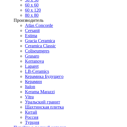
60 х 60
60 x 120
80 x 80
Производитель
Atlas Concorde
Cersanit
Estima
Gracia Ceramica
Ceramica Classic
Coliseumgres
Grasaro
Kerranova
Laparet
LB-Ceramics
Керамика Будущего
Керамин
Italon
Kerama Marazzi
Vitra
Уральский гранит
Шахтинская плитка
Китай
Россия
Турция