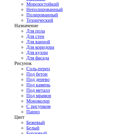
Морозостойкий
Неполированный
Полированный
Технический
Назначение
Для пола
Для стен
Для ванной
Для коридора
Для кухни
Для фасада
Рисунок
Соль-перец
Под бетон
Под дерево
Под камень
Под металл
Под мрамор
Моноколор
С рисунком
Панно
Цвет
Бежевый
Белый
Бордовый