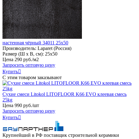
настенная чёрный 34011 25х50
Производитель:
Laparet (Россия)
Размер (Ш х В, см):
25х50
Цена
290
руб
.
/м2
Запросить оптовую цену
Купить

С этим товаром заказывают
Сухие смеси Litokol LITOFLOOR K66 EVO клеевая смесь
25kg
Цена
990
руб
.
/шт
Запросить оптовую цену
Купить

Крупнейший в РФ поставщик строительной керамики