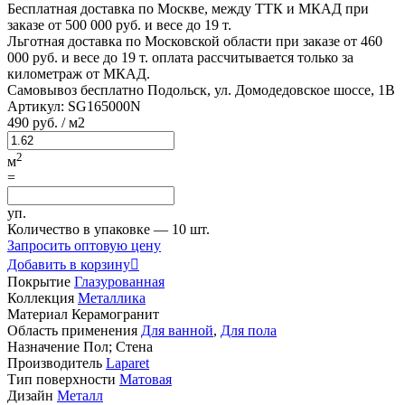
Бесплатная доставка по Москве, между ТТК и МКАД
при
заказе от 500 000 руб. и весе до 19 т.
Льготная доставка по Московской области
при заказе от 460
000 руб. и весе до 19 т. оплата рассчитывается только за
километраж от МКАД.
Самовывоз бесплатно
Подольск, ул. Домодедовское шоссе, 1В
Артикул:
SG165000N
490
руб.
/ м2
2
м
=
уп.
Количество в упаковке —
10 шт.
Запросить оптовую цену
Добавить в корзину

Покрытие
Глазурованная
Коллекция
Металлика
Материал
Керамогранит
Область применения
Для ванной
,
Для пола
Назначение
Пол; Стена
Производитель
Laparet
Тип поверхности
Матовая
Дизайн
Металл