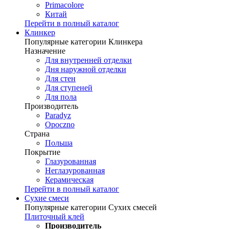
Primacolore
Китай
Перейти в полный каталог
Клинкер
Популярные категории Клинкера
Назначение
Для внутренней отделки
Дня наружной отделки
Для стен
Для ступеней
Для пола
Производитель
Paradyz
Opoczno
Страна
Польша
Покрытие
Глазурованная
Неглазурованная
Керамическая
Перейти в полный каталог
Сухие смеси
Популярные категории Сухих смесей
Плиточный клей
Производитель