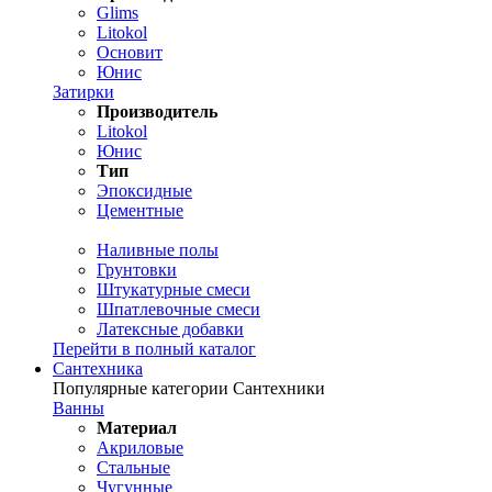
Glims
Litokol
Основит
Юнис
Затирки
Производитель
Litokol
Юнис
Тип
Эпоксидные
Цементные
Наливные полы
Грунтовки
Штукатурные смеси
Шпатлевочные смеси
Латексные добавки
Перейти в полный каталог
Сантехника
Популярные категории Сантехники
Ванны
Материал
Акриловые
Стальные
Чугунные