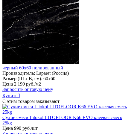
черный 60х60 полированный
Производитель:
Laparet (Россия)
Размер (Ш х В, см):
60х60
Цена
2
190
руб
.
/м2
Запросить оптовую цену
Купить

С этим товаром заказывают
Сухие смеси Litokol LITOFLOOR K66 EVO клеевая смесь
25kg
Цена
990
руб
.
/шт
Запросить оптовую цену