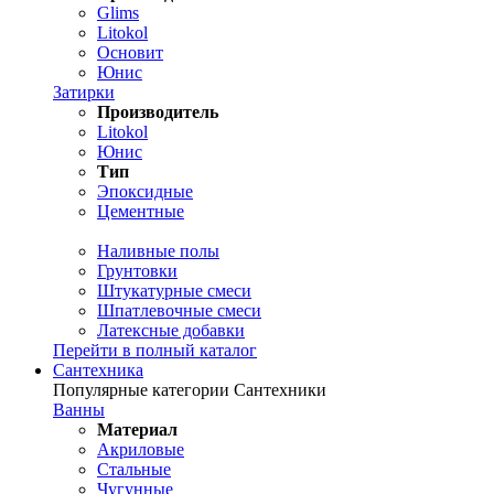
Glims
Litokol
Основит
Юнис
Затирки
Производитель
Litokol
Юнис
Тип
Эпоксидные
Цементные
Наливные полы
Грунтовки
Штукатурные смеси
Шпатлевочные смеси
Латексные добавки
Перейти в полный каталог
Сантехника
Популярные категории Сантехники
Ванны
Материал
Акриловые
Стальные
Чугунные