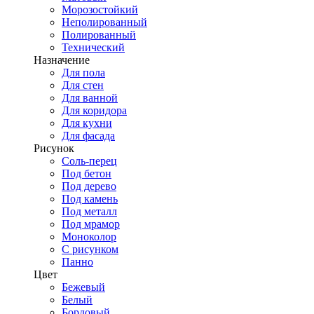
Морозостойкий
Неполированный
Полированный
Технический
Назначение
Для пола
Для стен
Для ванной
Для коридора
Для кухни
Для фасада
Рисунок
Соль-перец
Под бетон
Под дерево
Под камень
Под металл
Под мрамор
Моноколор
С рисунком
Панно
Цвет
Бежевый
Белый
Бордовый