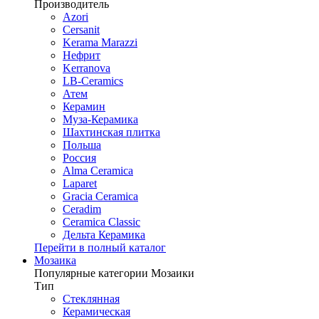
Производитель
Azori
Cersanit
Kerama Marazzi
Нефрит
Kerranova
LB-Ceramics
Атем
Керамин
Муза-Керамика
Шахтинская плитка
Польша
Россия
Alma Ceramica
Laparet
Gracia Ceramica
Ceradim
Ceramica Classic
Дельта Керамика
Перейти в полный каталог
Мозаика
Популярные категории Мозаики
Тип
Стеклянная
Керамическая