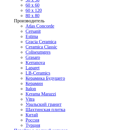
60 х 60
60 x 120
80 x 80
Производитель
Atlas Concorde
Cersanit
Estima
Gracia Ceramica
Ceramica Classic
Coliseumgres
Grasaro
Kerranova
Laparet
LB-Ceramics
Керамика Будущего
Керамин
Italon
Kerama Marazzi
Vitra
Уральский гранит
Шахтинская плитка
Китай
Россия
Турция