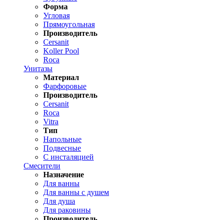
Форма
Угловая
Прямоугольная
Производитель
Cersanit
Koller Pool
Roca
Унитазы
Материал
Фарфоровые
Производитель
Cersanit
Roca
Vitra
Тип
Напольные
Подвесные
С инсталяцией
Смесители
Назначение
Для ванны
Для ванны с душем
Для душа
Для раковины
Производитель