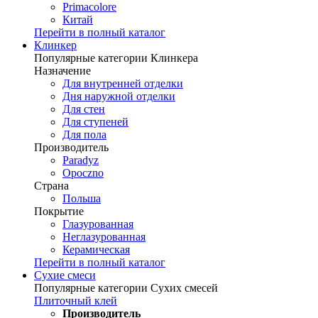
Primacolore
Китай
Перейти в полный каталог
Клинкер
Популярные категории Клинкера
Назначение
Для внутренней отделки
Дня наружной отделки
Для стен
Для ступеней
Для пола
Производитель
Paradyz
Opoczno
Страна
Польша
Покрытие
Глазурованная
Неглазурованная
Керамическая
Перейти в полный каталог
Сухие смеси
Популярные категории Сухих смесей
Плиточный клей
Производитель