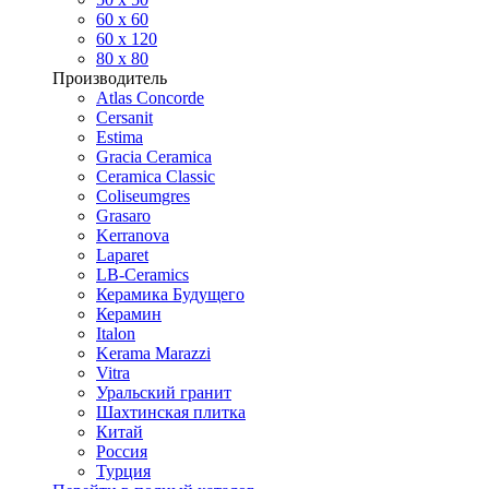
60 х 60
60 x 120
80 x 80
Производитель
Atlas Concorde
Cersanit
Estima
Gracia Ceramica
Ceramica Classic
Coliseumgres
Grasaro
Kerranova
Laparet
LB-Ceramics
Керамика Будущего
Керамин
Italon
Kerama Marazzi
Vitra
Уральский гранит
Шахтинская плитка
Китай
Россия
Турция