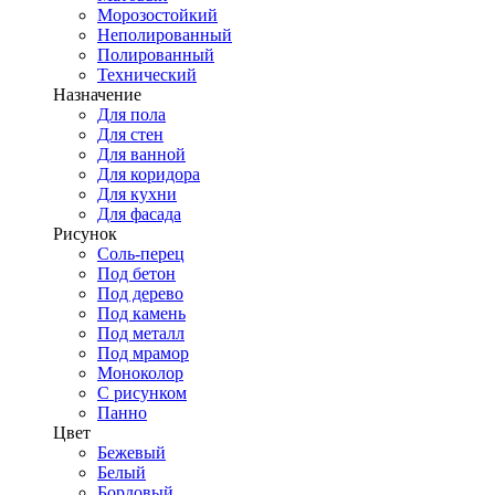
Морозостойкий
Неполированный
Полированный
Технический
Назначение
Для пола
Для стен
Для ванной
Для коридора
Для кухни
Для фасада
Рисунок
Соль-перец
Под бетон
Под дерево
Под камень
Под металл
Под мрамор
Моноколор
С рисунком
Панно
Цвет
Бежевый
Белый
Бордовый