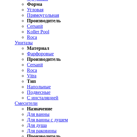
Форма
Угловая
Прямоугольная
Производитель
Cersanit
Koller Pool
Roca
Унитазы
Материал
Фарфоровые
Производитель
Cersanit
Roca
Vitra
Тип
Напольные
Подвесные
С инсталяцией
Смесители
Назначение
Для ванны
Для ванны с душем
Для душа
Для раковины
Производитель