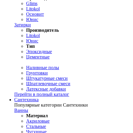
Glims
Litokol
Основит
Юнис
Затирки
Производитель
Litokol
Юнис
Тип
Эпоксидные
Цементные
Наливные полы
Грунтовки
Штукатурные смеси
Шпатлевочные смеси
Латексные добавки
Перейти в полный каталог
Сантехника
Популярные категории Сантехники
Ванны
Материал
Акриловые
Стальные
Чугунные