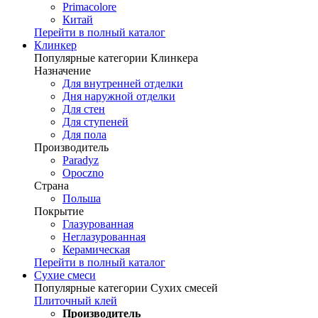
Primacolore
Китай
Перейти в полный каталог
Клинкер
Популярные категории Клинкера
Назначение
Для внутренней отделки
Дня наружной отделки
Для стен
Для ступеней
Для пола
Производитель
Paradyz
Opoczno
Страна
Польша
Покрытие
Глазурованная
Неглазурованная
Керамическая
Перейти в полный каталог
Сухие смеси
Популярные категории Сухих смесей
Плиточный клей
Производитель