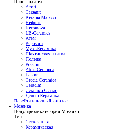
Производитель
Azori
Cersanit
Kerama Marazzi
Нефрит
Kerranova
LB-Ceramics
Атем
Керамин
Муза-Керамика
Шахтинская плитка
Польша
Россия
Alma Ceramica
Laparet
Gracia Ceramica
Ceradim
Ceramica Classic
Дельта Керамика
Перейти в полный каталог
Мозаика
Популярные категории Мозаики
Тип
Стеклянная
Керамическая