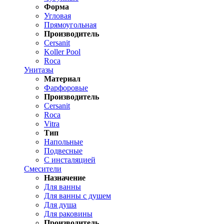
Форма
Угловая
Прямоугольная
Производитель
Cersanit
Koller Pool
Roca
Унитазы
Материал
Фарфоровые
Производитель
Cersanit
Roca
Vitra
Тип
Напольные
Подвесные
С инсталяцией
Смесители
Назначение
Для ванны
Для ванны с душем
Для душа
Для раковины
Производитель