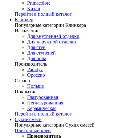
Primacolore
Китай
Перейти в полный каталог
Клинкер
Популярные категории Клинкера
Назначение
Для внутренней отделки
Дня наружной отделки
Для стен
Для ступеней
Для пола
Производитель
Paradyz
Opoczno
Страна
Польша
Покрытие
Глазурованная
Неглазурованная
Керамическая
Перейти в полный каталог
Сухие смеси
Популярные категории Сухих смесей
Плиточный клей
Производитель