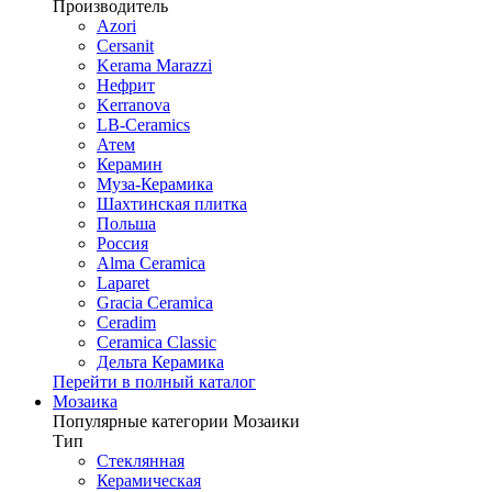
Производитель
Azori
Cersanit
Kerama Marazzi
Нефрит
Kerranova
LB-Ceramics
Атем
Керамин
Муза-Керамика
Шахтинская плитка
Польша
Россия
Alma Ceramica
Laparet
Gracia Ceramica
Ceradim
Ceramica Classic
Дельта Керамика
Перейти в полный каталог
Мозаика
Популярные категории Мозаики
Тип
Стеклянная
Керамическая