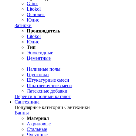
Glims
Litokol
Основит
Юнис
Затирки
Производитель
Litokol
Юнис
Тип
Эпоксидные
Цементные
Наливные полы
Грунтовки
Штукатурные смеси
Шпатлевочные смеси
Латексные добавки
Перейти в полный каталог
Сантехника
Популярные категории Сантехники
Ванны
Материал
Акриловые
Стальные
Чугунные