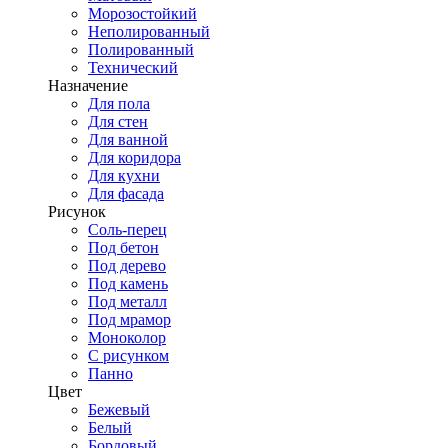
Морозостойкий
Неполированный
Полированный
Технический
Назначение
Для пола
Для стен
Для ванной
Для коридора
Для кухни
Для фасада
Рисунок
Соль-перец
Под бетон
Под дерево
Под камень
Под металл
Под мрамор
Моноколор
С рисунком
Панно
Цвет
Бежевый
Белый
Бордовый