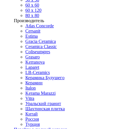
60 х 60
60 x 120
80 x 80
Производитель
Atlas Concorde
Cersanit
Estima
Gracia Ceramica
Ceramica Classic
Coliseumgres
Grasaro
Kerranova
Laparet
LB-Ceramics
Керамика Будущего
Керамин
Italon
Kerama Marazzi
Vitra
Уральский гранит
Шахтинская плитка
Китай
Россия
Турция