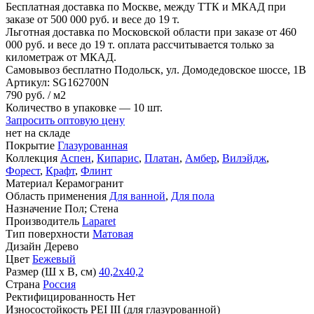
Бесплатная доставка по Москве, между ТТК и МКАД
при
заказе от 500 000 руб. и весе до 19 т.
Льготная доставка по Московской области
при заказе от 460
000 руб. и весе до 19 т. оплата рассчитывается только за
километраж от МКАД.
Самовывоз бесплатно
Подольск, ул. Домодедовское шоссе, 1В
Артикул:
SG162700N
790
руб.
/ м2
Количество в упаковке —
10 шт.
Запросить оптовую цену
нет на складе
Покрытие
Глазурованная
Коллекция
Аспен
,
Кипарис
,
Платан
,
Амбер
,
Вилэйдж
,
Форест
,
Крафт
,
Флинт
Материал
Керамогранит
Область применения
Для ванной
,
Для пола
Назначение
Пол; Стена
Производитель
Laparet
Тип поверхности
Матовая
Дизайн
Дерево
Цвет
Бежевый
Размер (Ш х В, см)
40,2х40,2
Страна
Россия
Ректифицированность
Нет
Износостойкость
PEI III (для глазурованной)