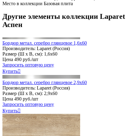
Место в коллекции
Базовая плита
Другие элементы коллекции Laparet
Аспен
Бордюр метал. серебро глянцевое 1,6х60
Производитель:
Laparet (Россия)
Размер (Ш х В, см):
1,6х60
Цена
490
руб
.
/шт
Запросить оптовую цену
Купить

Бордюр метал. серебро глянцевое 2,9х60
Производитель:
Laparet (Россия)
Размер (Ш х В, см):
2,9х60
Цена
490
руб
.
/шт
Запросить оптовую цену
Купить
