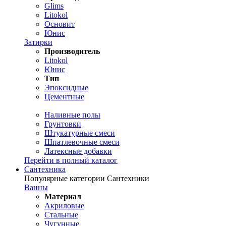
Glims
Litokol
Основит
Юнис
Затирки
Производитель
Litokol
Юнис
Тип
Эпоксидные
Цементные
Наливные полы
Грунтовки
Штукатурные смеси
Шпатлевочные смеси
Латексные добавки
Перейти в полный каталог
Сантехника
Популярные категории Сантехники
Ванны
Материал
Акриловые
Стальные
Чугунные