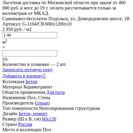
Льготная доставка по Московской области
при заказе от 460
000 руб. и весе до 19 т. оплата рассчитывается только за
километраж от МКАД.
Самовывоз бесплатно
Подольск, ул. Домодедовское шоссе, 1В
Артикул:
G-1104/CR/600x1200x10
2
950 руб.
/ м2
2
м
=
уп.
Количество в упаковке —
2 шт.
Запросить оптовую цену
Добавить в корзину

Коллекция
Бетон
Материал
Керамогранит
Область применения
Для пола
Назначение
Пол, Стена
Производитель
Grasaro
Тип поверхности
Неполированная структурная
Дизайн
Бетон, цемент
Размер (Ш х В, см)
60х120
Страна
Россия
Место в коллекции
Пол