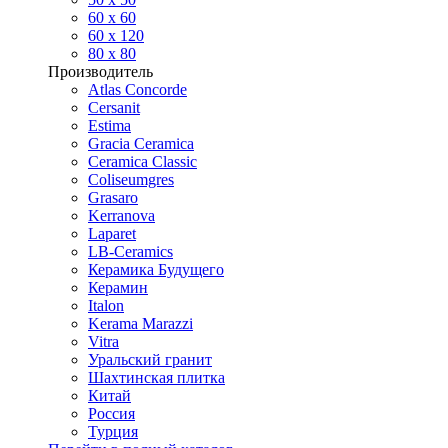
60 х 60
60 x 120
80 x 80
Производитель
Atlas Concorde
Cersanit
Estima
Gracia Ceramica
Ceramica Classic
Coliseumgres
Grasaro
Kerranova
Laparet
LB-Ceramics
Керамика Будущего
Керамин
Italon
Kerama Marazzi
Vitra
Уральский гранит
Шахтинская плитка
Китай
Россия
Турция