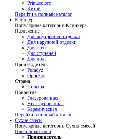
Primacolore
Китай
Перейти в полный каталог
Клинкер
Популярные категории Клинкера
Назначение
Для внутренней отделки
Дня наружной отделки
Для стен
Для ступеней
Для пола
Производитель
Paradyz
Opoczno
Страна
Польша
Покрытие
Глазурованная
Неглазурованная
Керамическая
Перейти в полный каталог
Сухие смеси
Популярные категории Сухих смесей
Плиточный клей
Производитель