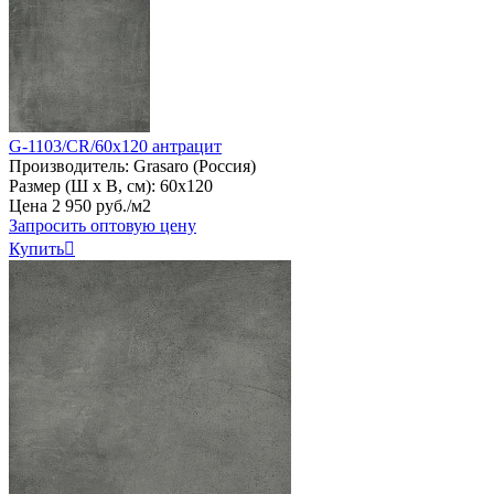
G-1103/CR/60x120 антрацит
Производитель:
Grasaro (Россия)
Размер (Ш х В, см):
60х120
Цена
2
950
руб
.
/м2
Запросить оптовую цену
Купить
