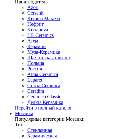
Производитель
Azori
Cersanit
Kerama Marazzi
Нефрит
Kerranova
LB-Ceramics
Атем
Керамин
Муза-Керамика
Шахтинская плитка
Польша
Россия
Alma Ceramica
Laparet
Gracia Ceramica
Ceradim
Ceramica Classic
Дельта Керамика
Перейти в полный каталог
Мозаика
Популярные категории Мозаики
Тип
Стеклянная
Керамическая