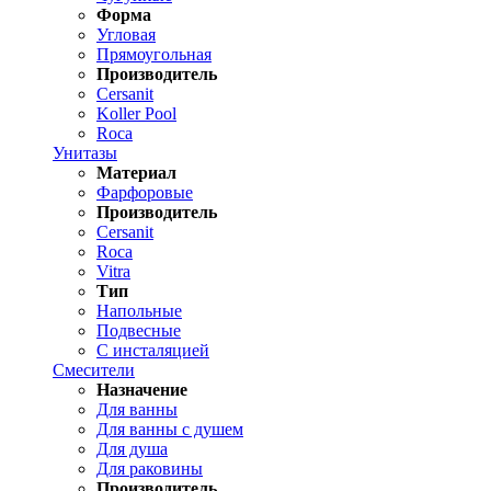
Форма
Угловая
Прямоугольная
Производитель
Cersanit
Koller Pool
Roca
Унитазы
Материал
Фарфоровые
Производитель
Cersanit
Roca
Vitra
Тип
Напольные
Подвесные
С инсталяцией
Смесители
Назначение
Для ванны
Для ванны с душем
Для душа
Для раковины
Производитель