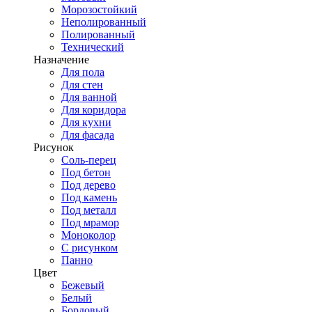
Морозостойкий
Неполированный
Полированный
Технический
Назначение
Для пола
Для стен
Для ванной
Для коридора
Для кухни
Для фасада
Рисунок
Соль-перец
Под бетон
Под дерево
Под камень
Под металл
Под мрамор
Моноколор
С рисунком
Панно
Цвет
Бежевый
Белый
Бордовый