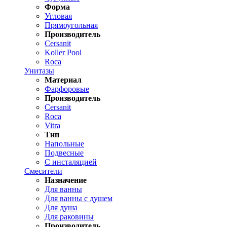
Форма
Угловая
Прямоугольная
Производитель
Cersanit
Koller Pool
Roca
Унитазы
Материал
Фарфоровые
Производитель
Cersanit
Roca
Vitra
Тип
Напольные
Подвесные
С инсталяцией
Смесители
Назначение
Для ванны
Для ванны с душем
Для душа
Для раковины
Производитель