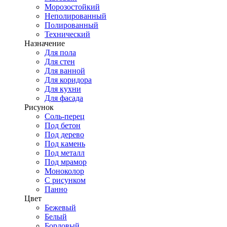
Морозостойкий
Неполированный
Полированный
Технический
Назначение
Для пола
Для стен
Для ванной
Для коридора
Для кухни
Для фасада
Рисунок
Соль-перец
Под бетон
Под дерево
Под камень
Под металл
Под мрамор
Моноколор
С рисунком
Панно
Цвет
Бежевый
Белый
Бордовый