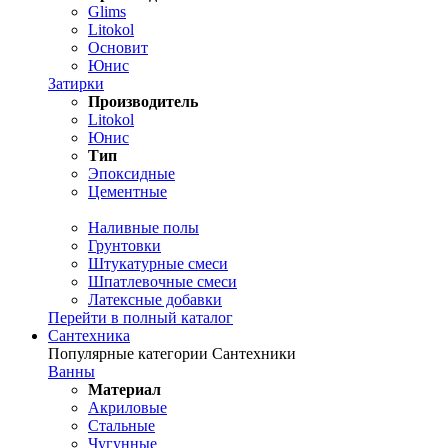
Glims
Litokol
Основит
Юнис
Затирки
Производитель
Litokol
Юнис
Тип
Эпоксидные
Цементные
Наливные полы
Грунтовки
Штукатурные смеси
Шпатлевочные смеси
Латексные добавки
Перейти в полный каталог
Сантехника
Популярные категории Сантехники
Ванны
Материал
Акриловые
Стальные
Чугунные