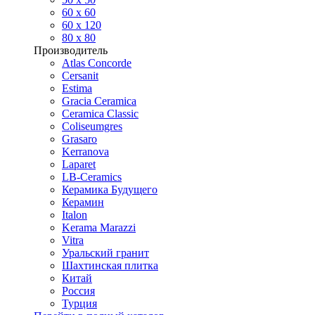
60 х 60
60 x 120
80 x 80
Производитель
Atlas Concorde
Cersanit
Estima
Gracia Ceramica
Ceramica Classic
Coliseumgres
Grasaro
Kerranova
Laparet
LB-Ceramics
Керамика Будущего
Керамин
Italon
Kerama Marazzi
Vitra
Уральский гранит
Шахтинская плитка
Китай
Россия
Турция