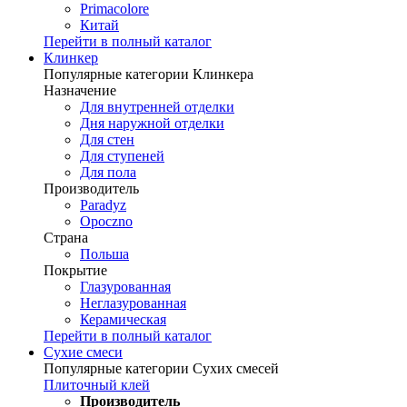
Primacolore
Китай
Перейти в полный каталог
Клинкер
Популярные категории Клинкера
Назначение
Для внутренней отделки
Дня наружной отделки
Для стен
Для ступеней
Для пола
Производитель
Paradyz
Opoczno
Страна
Польша
Покрытие
Глазурованная
Неглазурованная
Керамическая
Перейти в полный каталог
Сухие смеси
Популярные категории Сухих смесей
Плиточный клей
Производитель