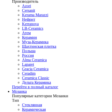
Производитель
Azori
Cersanit
Kerama Marazzi
Нефрит
Kerranova
LB-Ceramics
Атем
Керамин
Муза-Керамика
Шахтинская плитка
Польша
Россия
Alma Ceramica
Laparet
Gracia Ceramica
Ceradim
Ceramica Classic
Дельта Керамика
Перейти в полный каталог
Мозаика
Популярные категории Мозаики
Тип
Стеклянная
Керамическая