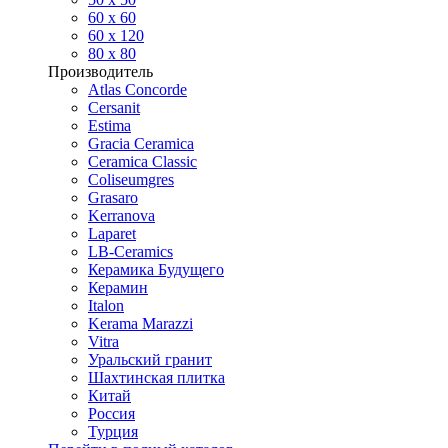
60 х 60
60 x 120
80 x 80
Производитель
Atlas Concorde
Cersanit
Estima
Gracia Ceramica
Ceramica Classic
Coliseumgres
Grasaro
Kerranova
Laparet
LB-Ceramics
Керамика Будущего
Керамин
Italon
Kerama Marazzi
Vitra
Уральский гранит
Шахтинская плитка
Китай
Россия
Турция