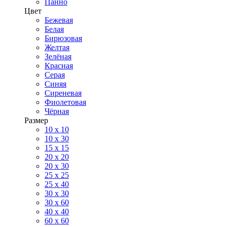
Панно
Цвет
Бежевая
Белая
Бирюзовая
Желтая
Зелёная
Красная
Серая
Синяя
Сиреневая
Фиолетовая
Чёрная
Размер
10 х 10
10 x 30
15 x 15
20 х 20
20 x 30
25 x 25
25 x 40
30 x 30
30 х 60
40 х 40
60 х 60