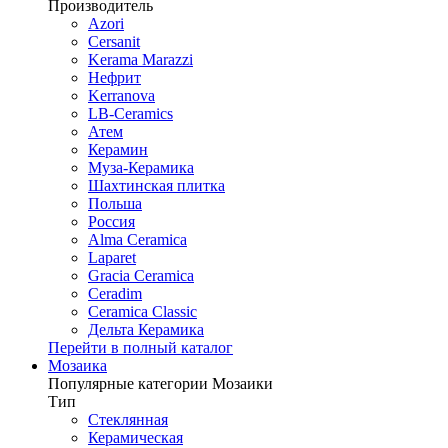
Производитель
Azori
Cersanit
Kerama Marazzi
Нефрит
Kerranova
LB-Ceramics
Атем
Керамин
Муза-Керамика
Шахтинская плитка
Польша
Россия
Alma Ceramica
Laparet
Gracia Ceramica
Ceradim
Ceramica Classic
Дельта Керамика
Перейти в полный каталог
Мозаика
Популярные категории Мозаики
Тип
Стеклянная
Керамическая