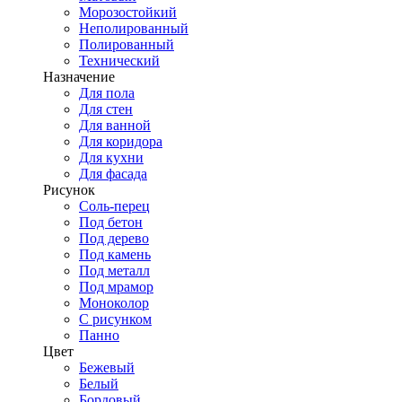
Морозостойкий
Неполированный
Полированный
Технический
Назначение
Для пола
Для стен
Для ванной
Для коридора
Для кухни
Для фасада
Рисунок
Соль-перец
Под бетон
Под дерево
Под камень
Под металл
Под мрамор
Моноколор
С рисунком
Панно
Цвет
Бежевый
Белый
Бордовый