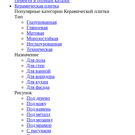
Перейти в полный каталог
Керамическая плитка
Популярные категории Керамической плитки
Тип
Глазурованная
Глянцевая
Матовая
Морозостойкая
Неглазурованная
Техническая
Назначение
Для пола
Для стен
Для ванной
Для коридора
Для кухни
Для фасада
Рисунок
Под дерево
Под кожу
Под камень
Под металл
Под мозаику
Под мрамор
С рисунком