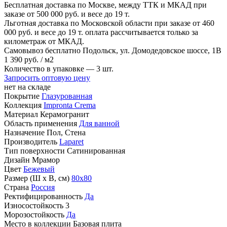
Бесплатная доставка по Москве, между ТТК и МКАД
при
заказе от 500 000 руб. и весе до 19 т.
Льготная доставка по Московской области
при заказе от 460
000 руб. и весе до 19 т. оплата рассчитывается только за
километраж от МКАД.
Самовывоз бесплатно
Подольск, ул. Домодедовское шоссе, 1В
1
390 руб.
/ м2
Количество в упаковке —
3 шт.
Запросить оптовую цену
нет на складе
Покрытие
Глазурованная
Коллекция
Impronta Crema
Материал
Керамогранит
Область применения
Для ванной
Назначение
Пол, Стена
Производитель
Laparet
Тип поверхности
Сатинированная
Дизайн
Мрамор
Цвет
Бежевый
Размер (Ш х В, см)
80х80
Страна
Россия
Ректифицированность
Да
Износостойкость
3
Морозостойкость
Да
Место в коллекции
Базовая плита