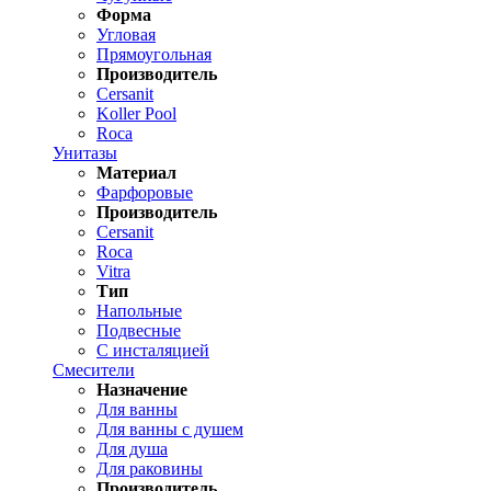
Форма
Угловая
Прямоугольная
Производитель
Cersanit
Koller Pool
Roca
Унитазы
Материал
Фарфоровые
Производитель
Cersanit
Roca
Vitra
Тип
Напольные
Подвесные
С инсталяцией
Смесители
Назначение
Для ванны
Для ванны с душем
Для душа
Для раковины
Производитель