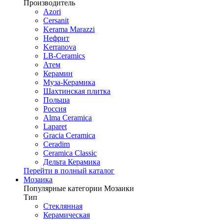
Производитель
Azori
Cersanit
Kerama Marazzi
Нефрит
Kerranova
LB-Ceramics
Атем
Керамин
Муза-Керамика
Шахтинская плитка
Польша
Россия
Alma Ceramica
Laparet
Gracia Ceramica
Ceradim
Ceramica Classic
Дельта Керамика
Перейти в полный каталог
Мозаика
Популярные категории Мозаики
Тип
Стеклянная
Керамическая