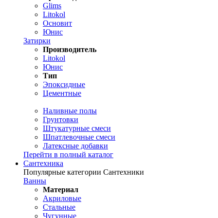
Glims
Litokol
Основит
Юнис
Затирки
Производитель
Litokol
Юнис
Тип
Эпоксидные
Цементные
Наливные полы
Грунтовки
Штукатурные смеси
Шпатлевочные смеси
Латексные добавки
Перейти в полный каталог
Сантехника
Популярные категории Сантехники
Ванны
Материал
Акриловые
Стальные
Чугунные