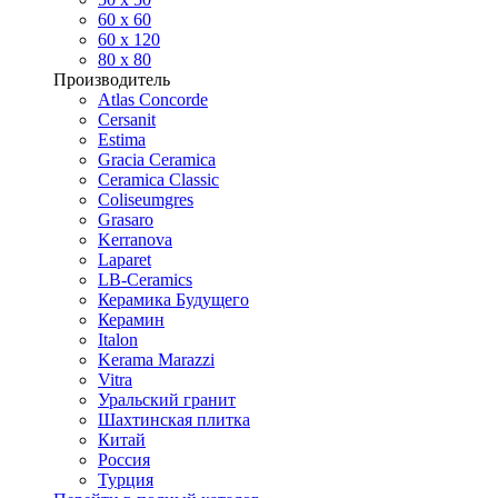
60 х 60
60 x 120
80 x 80
Производитель
Atlas Concorde
Cersanit
Estima
Gracia Ceramica
Ceramica Classic
Coliseumgres
Grasaro
Kerranova
Laparet
LB-Ceramics
Керамика Будущего
Керамин
Italon
Kerama Marazzi
Vitra
Уральский гранит
Шахтинская плитка
Китай
Россия
Турция