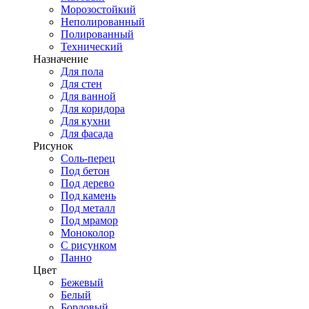
Морозостойкий
Неполированный
Полированный
Технический
Назначение
Для пола
Для стен
Для ванной
Для коридора
Для кухни
Для фасада
Рисунок
Соль-перец
Под бетон
Под дерево
Под камень
Под металл
Под мрамор
Моноколор
С рисунком
Панно
Цвет
Бежевый
Белый
Бордовый