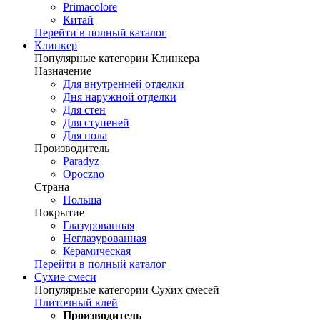
Primacolore
Китай
Перейти в полный каталог
Клинкер
Популярные категории Клинкера
Назначение
Для внутренней отделки
Дня наружной отделки
Для стен
Для ступеней
Для пола
Производитель
Paradyz
Opoczno
Страна
Польша
Покрытие
Глазурованная
Неглазурованная
Керамическая
Перейти в полный каталог
Сухие смеси
Популярные категории Сухих смесей
Плиточный клей
Производитель