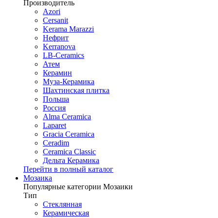
Производитель
Azori
Cersanit
Kerama Marazzi
Нефрит
Kerranova
LB-Ceramics
Атем
Керамин
Муза-Керамика
Шахтинская плитка
Польша
Россия
Alma Ceramica
Laparet
Gracia Ceramica
Ceradim
Ceramica Classic
Дельта Керамика
Перейти в полный каталог
Мозаика
Популярные категории Мозаики
Тип
Стеклянная
Керамическая