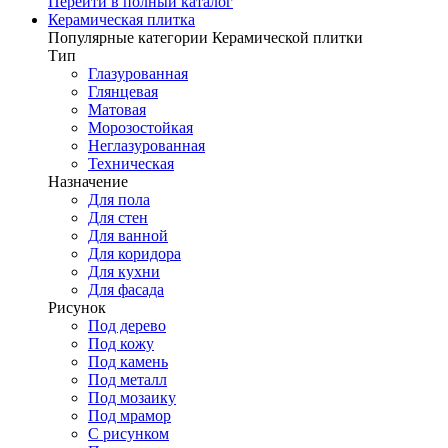
Перейти в полный каталог
Керамическая плитка
Популярные категории Керамической плитки
Тип
Глазурованная
Глянцевая
Матовая
Морозостойкая
Неглазурованная
Техническая
Назначение
Для пола
Для стен
Для ванной
Для коридора
Для кухни
Для фасада
Рисунок
Под дерево
Под кожу
Под камень
Под металл
Под мозаику
Под мрамор
С рисунком