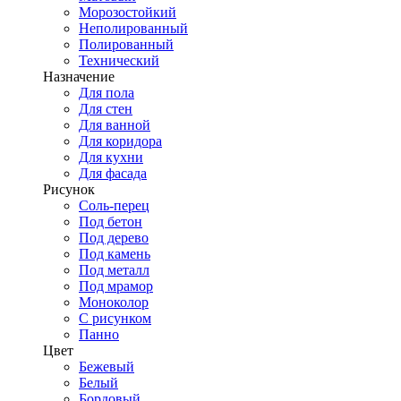
Морозостойкий
Неполированный
Полированный
Технический
Назначение
Для пола
Для стен
Для ванной
Для коридора
Для кухни
Для фасада
Рисунок
Соль-перец
Под бетон
Под дерево
Под камень
Под металл
Под мрамор
Моноколор
С рисунком
Панно
Цвет
Бежевый
Белый
Бордовый