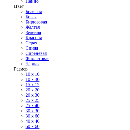
Панно
Цвет
Бежевая
Белая
Бирюзовая
Желтая
Зелёная
Красная
Серая
Синяя
Сиреневая
Фиолетовая
Чёрная
Размер
10 х 10
10 x 30
15 x 15
20 х 20
20 x 30
25 x 25
25 x 40
30 x 30
30 х 60
40 х 40
60 х 60