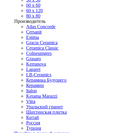
60 х 60
60 x 120
80 x 80
Производитель
Atlas Concorde
Cersanit
Estima
Gracia Ceramica
Ceramica Classic
Coliseumgres
Grasaro
Kerranova
Laparet
LB-Ceramics
Керамика Будущего
Керамин
Italon
Kerama Marazzi
Vitra
Уральский гранит
Шахтинская плитка
Китай
Россия
Турция