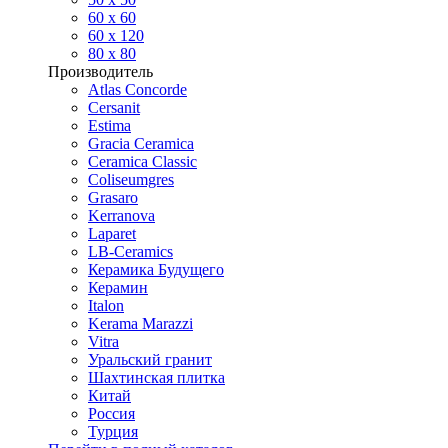
60 х 60
60 x 120
80 x 80
Производитель
Atlas Concorde
Cersanit
Estima
Gracia Ceramica
Ceramica Classic
Coliseumgres
Grasaro
Kerranova
Laparet
LB-Ceramics
Керамика Будущего
Керамин
Italon
Kerama Marazzi
Vitra
Уральский гранит
Шахтинская плитка
Китай
Россия
Турция