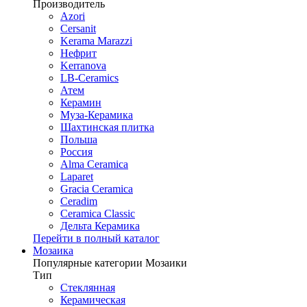
Производитель
Azori
Cersanit
Kerama Marazzi
Нефрит
Kerranova
LB-Ceramics
Атем
Керамин
Муза-Керамика
Шахтинская плитка
Польша
Россия
Alma Ceramica
Laparet
Gracia Ceramica
Ceradim
Ceramica Classic
Дельта Керамика
Перейти в полный каталог
Мозаика
Популярные категории Мозаики
Тип
Стеклянная
Керамическая