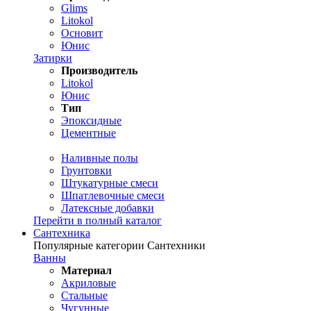
Glims
Litokol
Основит
Юнис
Затирки
Производитель
Litokol
Юнис
Тип
Эпоксидные
Цементные
Наливные полы
Грунтовки
Штукатурные смеси
Шпатлевочные смеси
Латексные добавки
Перейти в полный каталог
Сантехника
Популярные категории Сантехники
Ванны
Материал
Акриловые
Стальные
Чугунные