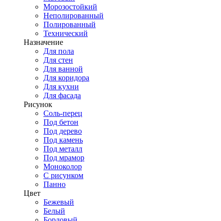
Морозостойкий
Неполированный
Полированный
Технический
Назначение
Для пола
Для стен
Для ванной
Для коридора
Для кухни
Для фасада
Рисунок
Соль-перец
Под бетон
Под дерево
Под камень
Под металл
Под мрамор
Моноколор
С рисунком
Панно
Цвет
Бежевый
Белый
Бордовый