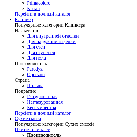
Primacolore
Китай
Перейти в полный каталог
Клинкер
Популярные категории Клинкера
Назначение
Для внутренней отделки
Дня наружной отделки
Для стен
Для ступеней
Для пола
Производитель
Paradyz
Opoczno
Страна
Польша
Покрытие
Глазурованная
Неглазурованная
Керамическая
Перейти в полный каталог
Сухие смеси
Популярные категории Сухих смесей
Плиточный клей
Производитель