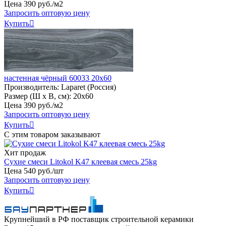
Цена
390
руб
.
/м2
Запросить оптовую цену
Купить

настенная чёрный 60033 20х60
Производитель:
Laparet (Россия)
Размер (Ш х В, см):
20х60
Цена
390
руб
.
/м2
Запросить оптовую цену
Купить

С этим товаром заказывают
Хит продаж
Сухие смеси Litokol K47 клеевая смесь 25kg
Цена
540
руб
.
/шт
Запросить оптовую цену
Купить

Крупнейший в РФ поставщик строительной керамики