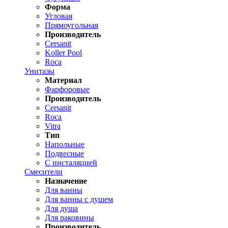
Форма
Угловая
Прямоугольная
Производитель
Cersanit
Koller Pool
Roca
Унитазы
Материал
Фарфоровые
Производитель
Cersanit
Roca
Vitra
Тип
Напольные
Подвесные
С инсталяцией
Смесители
Назначение
Для ванны
Для ванны с душем
Для душа
Для раковины
Производитель