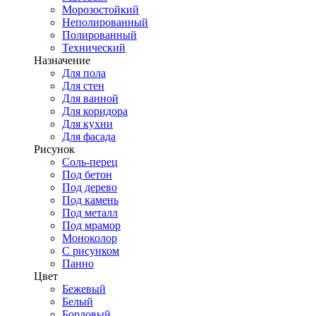
Морозостойкий
Неполированный
Полированный
Технический
Назначение
Для пола
Для стен
Для ванной
Для коридора
Для кухни
Для фасада
Рисунок
Соль-перец
Под бетон
Под дерево
Под камень
Под металл
Под мрамор
Моноколор
С рисунком
Панно
Цвет
Бежевый
Белый
Бордовый