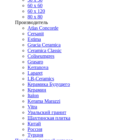
60 х 60
60 x 120
80 x 80
Производитель
Atlas Concorde
Cersanit
Estima
Gracia Ceramica
Ceramica Classic
Coliseumgres
Grasaro
Kerranova
Laparet
LB-Ceramics
Керамика Будущего
Керамин
Italon
Kerama Marazzi
Vitra
Уральский гранит
Шахтинская плитка
Китай
Россия
Турция