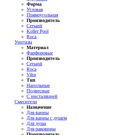
Форма
Угловая
Прямоугольная
Производитель
Cersanit
Koller Pool
Roca
Унитазы
Материал
Фарфоровые
Производитель
Cersanit
Roca
Vitra
Тип
Напольные
Подвесные
С инсталяцией
Смесители
Назначение
Для ванны
Для ванны с душем
Для душа
Для раковины
Производитель