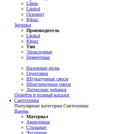
Glims
Litokol
Основит
Юнис
Затирки
Производитель
Litokol
Юнис
Тип
Эпоксидные
Цементные
Наливные полы
Грунтовки
Штукатурные смеси
Шпатлевочные смеси
Латексные добавки
Перейти в полный каталог
Сантехника
Популярные категории Сантехники
Ванны
Материал
Акриловые
Стальные
Чугунные