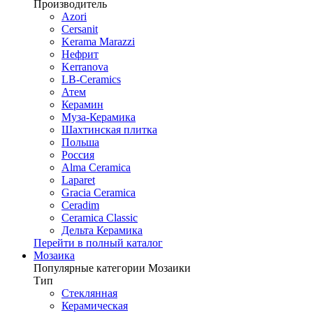
Производитель
Azori
Cersanit
Kerama Marazzi
Нефрит
Kerranova
LB-Ceramics
Атем
Керамин
Муза-Керамика
Шахтинская плитка
Польша
Россия
Alma Ceramica
Laparet
Gracia Ceramica
Ceradim
Ceramica Classic
Дельта Керамика
Перейти в полный каталог
Мозаика
Популярные категории Мозаики
Тип
Стеклянная
Керамическая