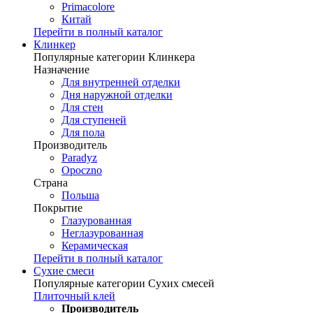
Primacolore
Китай
Перейти в полный каталог
Клинкер
Популярные категории Клинкера
Назначение
Для внутренней отделки
Дня наружной отделки
Для стен
Для ступеней
Для пола
Производитель
Paradyz
Opoczno
Страна
Польша
Покрытие
Глазурованная
Неглазурованная
Керамическая
Перейти в полный каталог
Сухие смеси
Популярные категории Сухих смесей
Плиточный клей
Производитель