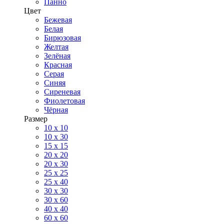
Панно
Цвет
Бежевая
Белая
Бирюзовая
Желтая
Зелёная
Красная
Серая
Синяя
Сиреневая
Фиолетовая
Чёрная
Размер
10 х 10
10 x 30
15 x 15
20 х 20
20 x 30
25 x 25
25 x 40
30 x 30
30 х 60
40 х 40
60 х 60