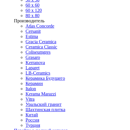
60 х 60
60 x 120
80 x 80
Производитель
Atlas Concorde
Cersanit
Estima
Gracia Ceramica
Ceramica Classic
Coliseumgres
Grasaro
Kerranova
Laparet
LB-Ceramics
Керамика Будущего
Керамин
Italon
Kerama Marazzi
Vitra
Уральский гранит
Шахтинская плитка
Китай
Россия
Турция