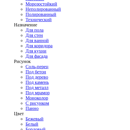
Морозостойкий
Неполированный
Полированный
Технический
Назначение
Для пола
Для стен
Для ванной
Для коридора
Для кухни
Для фасада
Рисунок
Соль-перец
Под бетон
Под дерево
Под камень
Под металл
Под мрамор
Моноколор
С рисунком
Панно
Цвет
Бежевый
Белый
Бордовый