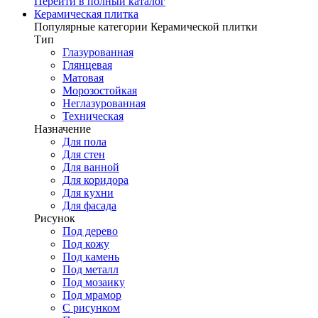
Перейти в полный каталог
Керамическая плитка
Популярные категории Керамической плитки
Тип
Глазурованная
Глянцевая
Матовая
Морозостойкая
Неглазурованная
Техническая
Назначение
Для пола
Для стен
Для ванной
Для коридора
Для кухни
Для фасада
Рисунок
Под дерево
Под кожу
Под камень
Под металл
Под мозаику
Под мрамор
С рисунком