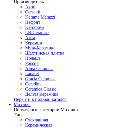
Производитель
Azori
Cersanit
Kerama Marazzi
Нефрит
Kerranova
LB-Ceramics
Атем
Керамин
Муза-Керамика
Шахтинская плитка
Польша
Россия
Alma Ceramica
Laparet
Gracia Ceramica
Ceradim
Ceramica Classic
Дельта Керамика
Перейти в полный каталог
Мозаика
Популярные категории Мозаики
Тип
Стеклянная
Керамическая