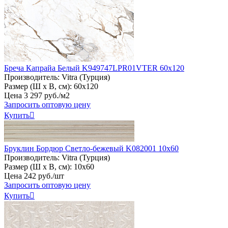
Бреча Капрайа Белый K949747LPR01VTER 60x120
Производитель:
Vitra (Турция)
Размер (Ш х В, см):
60х120
Цена
3
297
руб
.
/м2
Запросить оптовую цену
Купить

Бруклин Бордюр Светло-бежевый K082001 10х60
Производитель:
Vitra (Турция)
Размер (Ш х В, см):
10х60
Цена
242
руб
.
/шт
Запросить оптовую цену
Купить
