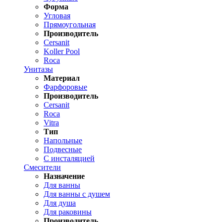
Форма
Угловая
Прямоугольная
Производитель
Cersanit
Koller Pool
Roca
Унитазы
Материал
Фарфоровые
Производитель
Cersanit
Roca
Vitra
Тип
Напольные
Подвесные
С инсталяцией
Смесители
Назначение
Для ванны
Для ванны с душем
Для душа
Для раковины
Производитель