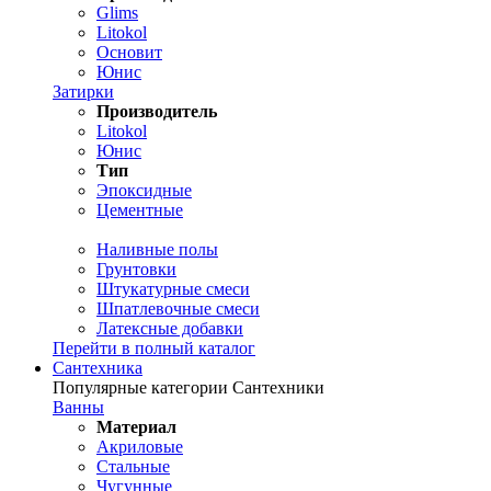
Glims
Litokol
Основит
Юнис
Затирки
Производитель
Litokol
Юнис
Тип
Эпоксидные
Цементные
Наливные полы
Грунтовки
Штукатурные смеси
Шпатлевочные смеси
Латексные добавки
Перейти в полный каталог
Сантехника
Популярные категории Сантехники
Ванны
Материал
Акриловые
Стальные
Чугунные