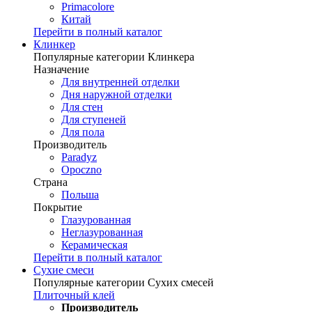
Primacolore
Китай
Перейти в полный каталог
Клинкер
Популярные категории Клинкера
Назначение
Для внутренней отделки
Дня наружной отделки
Для стен
Для ступеней
Для пола
Производитель
Paradyz
Opoczno
Страна
Польша
Покрытие
Глазурованная
Неглазурованная
Керамическая
Перейти в полный каталог
Сухие смеси
Популярные категории Сухих смесей
Плиточный клей
Производитель