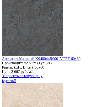
Антрацит Матовый K948044R0001VTET 60х60
Производитель:
Vitra (Турция)
Размер (Ш х В, см):
60х60
Цена
2
667
руб
.
/м2
Запросить оптовую цену
Купить
