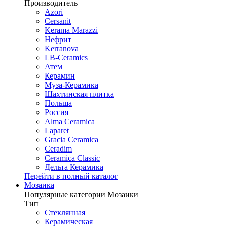
Производитель
Azori
Cersanit
Kerama Marazzi
Нефрит
Kerranova
LB-Ceramics
Атем
Керамин
Муза-Керамика
Шахтинская плитка
Польша
Россия
Alma Ceramica
Laparet
Gracia Ceramica
Ceradim
Ceramica Classic
Дельта Керамика
Перейти в полный каталог
Мозаика
Популярные категории Мозаики
Тип
Стеклянная
Керамическая