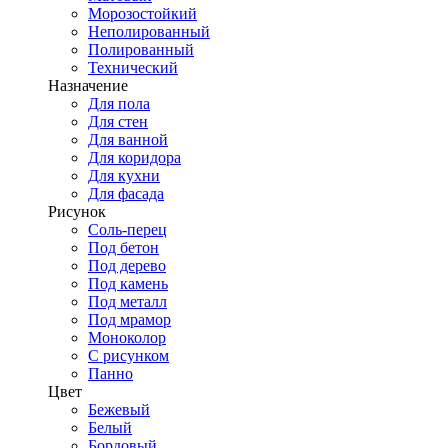
Морозостойкий
Неполированный
Полированный
Технический
Назначение
Для пола
Для стен
Для ванной
Для коридора
Для кухни
Для фасада
Рисунок
Соль-перец
Под бетон
Под дерево
Под камень
Под металл
Под мрамор
Моноколор
С рисунком
Панно
Цвет
Бежевый
Белый
Бордовый