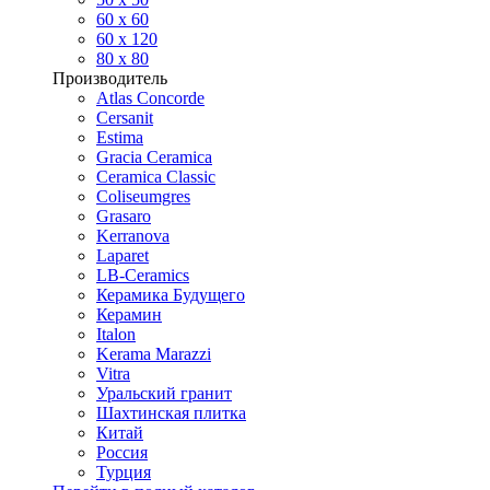
60 х 60
60 x 120
80 x 80
Производитель
Atlas Concorde
Cersanit
Estima
Gracia Ceramica
Ceramica Classic
Coliseumgres
Grasaro
Kerranova
Laparet
LB-Ceramics
Керамика Будущего
Керамин
Italon
Kerama Marazzi
Vitra
Уральский гранит
Шахтинская плитка
Китай
Россия
Турция