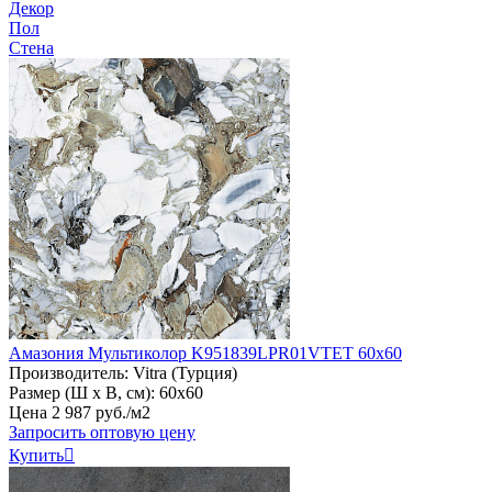
Декор
Пол
Стена
Амазония Мультиколор K951839LPR01VTET 60х60
Производитель:
Vitra (Турция)
Размер (Ш х В, см):
60х60
Цена
2
987
руб
.
/м2
Запросить оптовую цену
Купить
