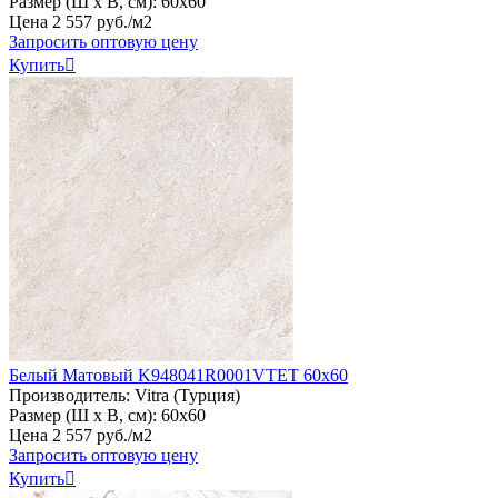
Размер (Ш х В, см):
60х60
Цена
2
557
руб
.
/м2
Запросить оптовую цену
Купить

Белый Матовый K948041R0001VTET 60x60
Производитель:
Vitra (Турция)
Размер (Ш х В, см):
60х60
Цена
2
557
руб
.
/м2
Запросить оптовую цену
Купить
