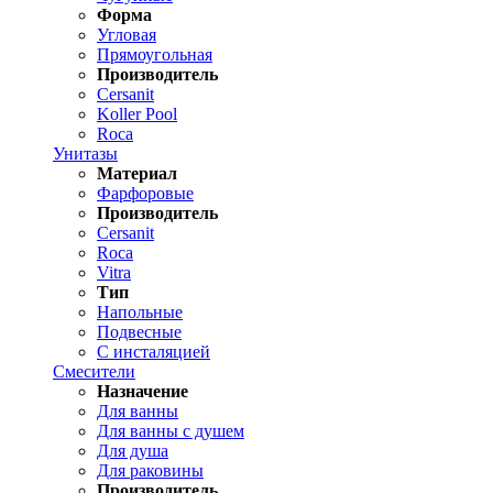
Форма
Угловая
Прямоугольная
Производитель
Cersanit
Koller Pool
Roca
Унитазы
Материал
Фарфоровые
Производитель
Cersanit
Roca
Vitra
Тип
Напольные
Подвесные
С инсталяцией
Смесители
Назначение
Для ванны
Для ванны с душем
Для душа
Для раковины
Производитель