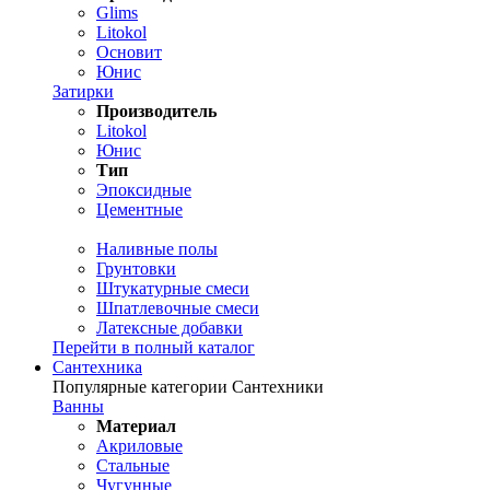
Glims
Litokol
Основит
Юнис
Затирки
Производитель
Litokol
Юнис
Тип
Эпоксидные
Цементные
Наливные полы
Грунтовки
Штукатурные смеси
Шпатлевочные смеси
Латексные добавки
Перейти в полный каталог
Сантехника
Популярные категории Сантехники
Ванны
Материал
Акриловые
Стальные
Чугунные