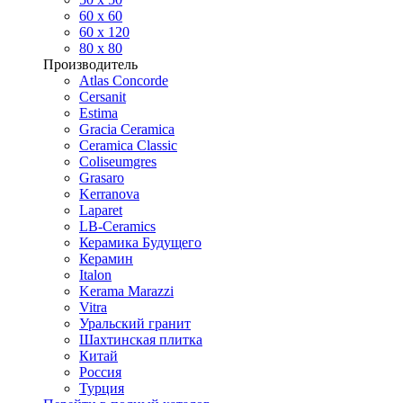
60 х 60
60 x 120
80 x 80
Производитель
Atlas Concorde
Cersanit
Estima
Gracia Ceramica
Ceramica Classic
Coliseumgres
Grasaro
Kerranova
Laparet
LB-Ceramics
Керамика Будущего
Керамин
Italon
Kerama Marazzi
Vitra
Уральский гранит
Шахтинская плитка
Китай
Россия
Турция