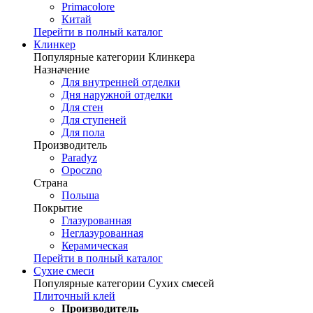
Primacolore
Китай
Перейти в полный каталог
Клинкер
Популярные категории Клинкера
Назначение
Для внутренней отделки
Дня наружной отделки
Для стен
Для ступеней
Для пола
Производитель
Paradyz
Opoczno
Страна
Польша
Покрытие
Глазурованная
Неглазурованная
Керамическая
Перейти в полный каталог
Сухие смеси
Популярные категории Сухих смесей
Плиточный клей
Производитель