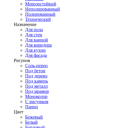
Морозостойкий
Неполированный
Полированный
Технический
Назначение
Для пола
Для стен
Для ванной
Для коридора
Для кухни
Для фасада
Рисунок
Соль-перец
Под бетон
Под дерево
Под камень
Под металл
Под мрамор
Моноколор
С рисунком
Панно
Цвет
Бежевый
Белый
Бордовый