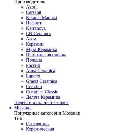
Производитель
Azori
Cersanit
Kerama Marazzi
Нефрит
Kerranova
LB-Ceramics
Атем
Керамин
Муза-Керамика
Шахтинская плитка
Польша
Россия
Alma Ceramica
Laparet
Gracia Ceramica
Ceradim
Ceramica Classic
Дельта Керамика
Перейти в полный каталог
Мозаика
Популярные категории Мозаики
Тип
Стеклянная
Керамическая