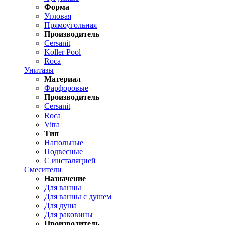
Форма
Угловая
Прямоугольная
Производитель
Cersanit
Koller Pool
Roca
Унитазы
Материал
Фарфоровые
Производитель
Cersanit
Roca
Vitra
Тип
Напольные
Подвесные
С инсталяцией
Смесители
Назначение
Для ванны
Для ванны с душем
Для душа
Для раковины
Производитель