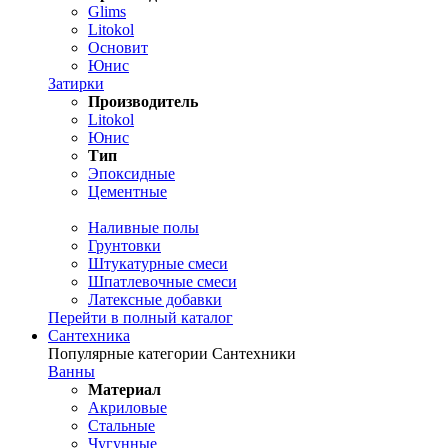
Glims
Litokol
Основит
Юнис
Затирки
Производитель
Litokol
Юнис
Тип
Эпоксидные
Цементные
Наливные полы
Грунтовки
Штукатурные смеси
Шпатлевочные смеси
Латексные добавки
Перейти в полный каталог
Сантехника
Популярные категории Сантехники
Ванны
Материал
Акриловые
Стальные
Чугунные