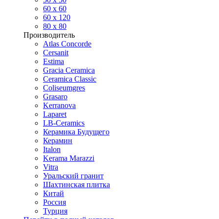
60 х 60
60 x 120
80 x 80
Производитель
Atlas Concorde
Cersanit
Estima
Gracia Ceramica
Ceramica Classic
Coliseumgres
Grasaro
Kerranova
Laparet
LB-Ceramics
Керамика Будущего
Керамин
Italon
Kerama Marazzi
Vitra
Уральский гранит
Шахтинская плитка
Китай
Россия
Турция