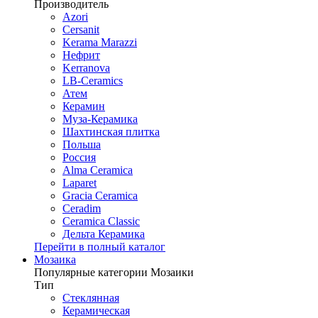
Производитель
Azori
Cersanit
Kerama Marazzi
Нефрит
Kerranova
LB-Ceramics
Атем
Керамин
Муза-Керамика
Шахтинская плитка
Польша
Россия
Alma Ceramica
Laparet
Gracia Ceramica
Ceradim
Ceramica Classic
Дельта Керамика
Перейти в полный каталог
Мозаика
Популярные категории Мозаики
Тип
Стеклянная
Керамическая