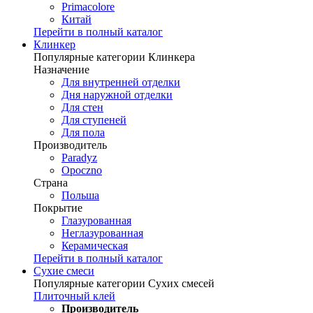
Primacolore
Китай
Перейти в полный каталог
Клинкер
Популярные категории Клинкера
Назначение
Для внутренней отделки
Дня наружной отделки
Для стен
Для ступеней
Для пола
Производитель
Paradyz
Opoczno
Страна
Польша
Покрытие
Глазурованная
Неглазурованная
Керамическая
Перейти в полный каталог
Сухие смеси
Популярные категории Сухих смесей
Плиточный клей
Производитель