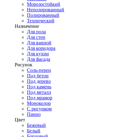
Морозостойкий
Неполированный
Полированный
Технический
Назначение
Для пола
Для стен
Для ванной
Для коридора
Для кухни
Для фасада
Рисунок
Соль-перец
Под бетон
Под дерево
Под камень
Под металл
Под мрамор
Моноколор
С рисунком
Панно
Цвет
Бежевый
Белый
Бордовый