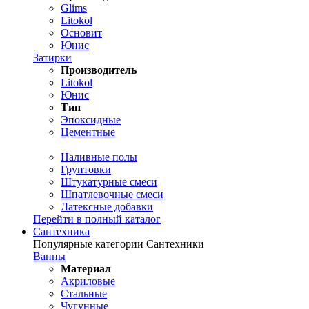
Glims
Litokol
Основит
Юнис
Затирки
Производитель
Litokol
Юнис
Тип
Эпоксидные
Цементные
Наливные полы
Грунтовки
Штукатурные смеси
Шпатлевочные смеси
Латексные добавки
Перейти в полный каталог
Сантехника
Популярные категории Сантехники
Ванны
Материал
Акриловые
Стальные
Чугунные