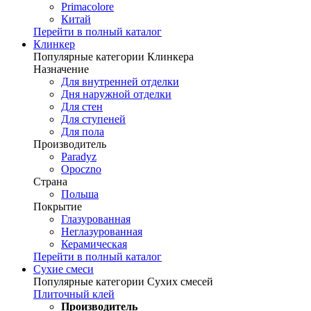
Primacolore
Китай
Перейти в полный каталог
Клинкер
Популярные категории Клинкера
Назначение
Для внутренней отделки
Дня наружной отделки
Для стен
Для ступеней
Для пола
Производитель
Paradyz
Opoczno
Страна
Польша
Покрытие
Глазурованная
Неглазурованная
Керамическая
Перейти в полный каталог
Сухие смеси
Популярные категории Сухих смесей
Плиточный клей
Производитель