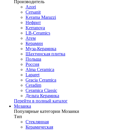
Производитель
Azori
Cersanit
Kerama Marazzi
Нефрит
Kerranova
LB-Ceramics
Атем
Керамин
Муза-Керамика
Шахтинская плитка
Польша
Россия
Alma Ceramica
Laparet
Gracia Ceramica
Ceradim
Ceramica Classic
Дельта Керамика
Перейти в полный каталог
Мозаика
Популярные категории Мозаики
Тип
Стеклянная
Керамическая