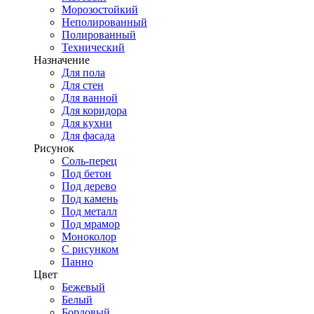
Морозостойкий
Неполированный
Полированный
Технический
Назначение
Для пола
Для стен
Для ванной
Для коридора
Для кухни
Для фасада
Рисунок
Соль-перец
Под бетон
Под дерево
Под камень
Под металл
Под мрамор
Моноколор
С рисунком
Панно
Цвет
Бежевый
Белый
Бордовый