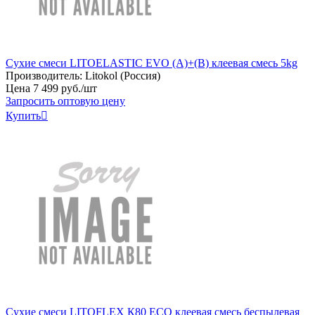
Сухие смеси LITOELASTIC EVO (A)+(B) клеевая смесь 5kg
Производитель:
Litokol (Россия)
Цена
7
499
руб
.
/шт
Запросить оптовую цену
Купить

Сухие смеси LITOFLEX К80 ECO клеевая смесь беспылевая