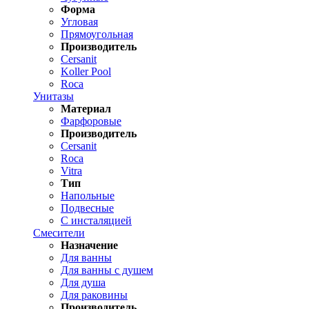
Форма
Угловая
Прямоугольная
Производитель
Cersanit
Koller Pool
Roca
Унитазы
Материал
Фарфоровые
Производитель
Cersanit
Roca
Vitra
Тип
Напольные
Подвесные
С инсталяцией
Смесители
Назначение
Для ванны
Для ванны с душем
Для душа
Для раковины
Производитель