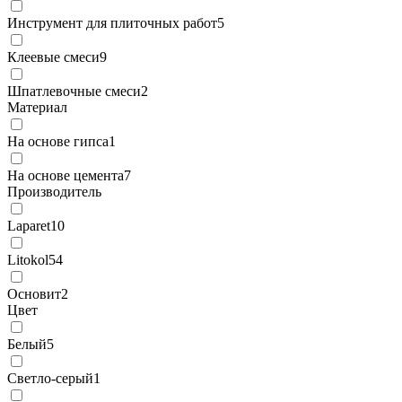
Инструмент для плиточных работ
5
Клеевые смеси
9
Шпатлевочные смеси
2
Материал
На основе гипса
1
На основе цемента
7
Производитель
Laparet
10
Litokol
54
Основит
2
Цвет
Белый
5
Светло-серый
1