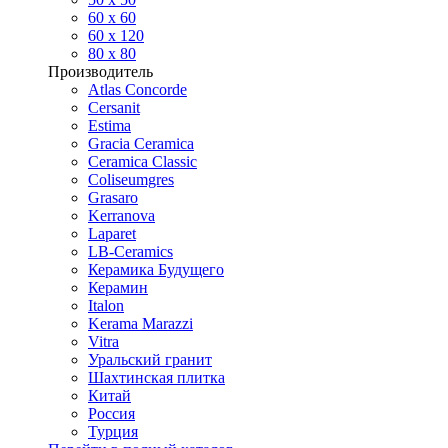
60 х 60
60 x 120
80 x 80
Производитель
Atlas Concorde
Cersanit
Estima
Gracia Ceramica
Ceramica Classic
Coliseumgres
Grasaro
Kerranova
Laparet
LB-Ceramics
Керамика Будущего
Керамин
Italon
Kerama Marazzi
Vitra
Уральский гранит
Шахтинская плитка
Китай
Россия
Турция