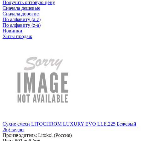
Получить оптовую цену
Сначала дешевые
Сначала дорогие
По алфавиту (a-z)
По алфавиту (z-a)
Новинки
Хиты продаж
Сухие смеси LITOCHROM LUXURY EVO LLE.225 Бежевый
2kg ведро
Производитель:
Litokol (Россия)
Цена
503
руб
.
/шт