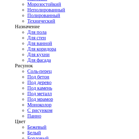
Морозостойкий
Неполированный
Полированный
Технический
Назначение
Для пола
Для стен
Для ванной
Для коридора
Для кухни
Для фасада
Рисунок
Соль-перец
Под бетон
Под дерево
Под камень
Под металл
Под мрамор
Моноколор
С рисунком
Панно
Цвет
Бежевый
Белый
Бордовый