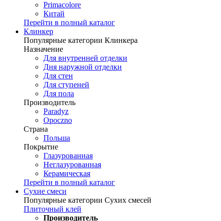
Primacolore
Китай
Перейти в полный каталог
Клинкер
Популярные категории Клинкера
Назначение
Для внутренней отделки
Дня наружной отделки
Для стен
Для ступеней
Для пола
Производитель
Paradyz
Opoczno
Страна
Польша
Покрытие
Глазурованная
Неглазурованная
Керамическая
Перейти в полный каталог
Сухие смеси
Популярные категории Сухих смесей
Плиточный клей
Производитель