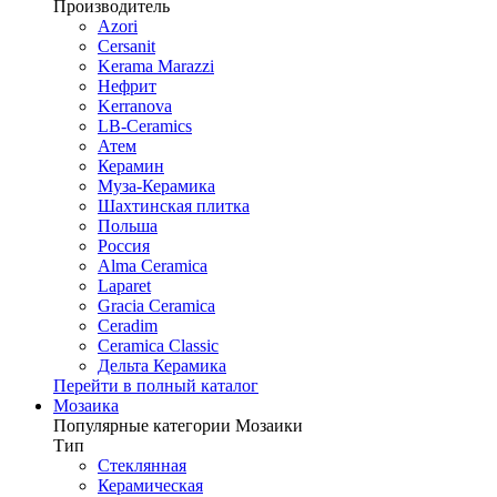
Производитель
Azori
Cersanit
Kerama Marazzi
Нефрит
Kerranova
LB-Ceramics
Атем
Керамин
Муза-Керамика
Шахтинская плитка
Польша
Россия
Alma Ceramica
Laparet
Gracia Ceramica
Ceradim
Ceramica Classic
Дельта Керамика
Перейти в полный каталог
Мозаика
Популярные категории Мозаики
Тип
Стеклянная
Керамическая