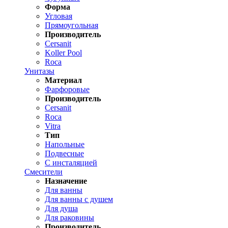
Форма
Угловая
Прямоугольная
Производитель
Cersanit
Koller Pool
Roca
Унитазы
Материал
Фарфоровые
Производитель
Cersanit
Roca
Vitra
Тип
Напольные
Подвесные
С инсталяцией
Смесители
Назначение
Для ванны
Для ванны с душем
Для душа
Для раковины
Производитель