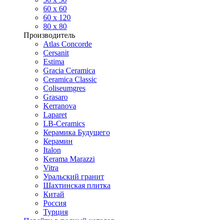
60 х 60
60 x 120
80 x 80
Производитель
Atlas Concorde
Cersanit
Estima
Gracia Ceramica
Ceramica Classic
Coliseumgres
Grasaro
Kerranova
Laparet
LB-Ceramics
Керамика Будущего
Керамин
Italon
Kerama Marazzi
Vitra
Уральский гранит
Шахтинская плитка
Китай
Россия
Турция