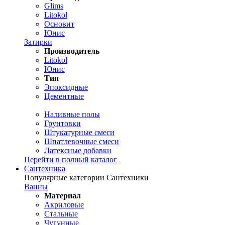
Glims
Litokol
Основит
Юнис
Затирки
Производитель
Litokol
Юнис
Тип
Эпоксидные
Цементные
Наливные полы
Грунтовки
Штукатурные смеси
Шпатлевочные смеси
Латексные добавки
Перейти в полный каталог
Сантехника
Популярные категории Сантехники
Ванны
Материал
Акриловые
Стальные
Чугунные