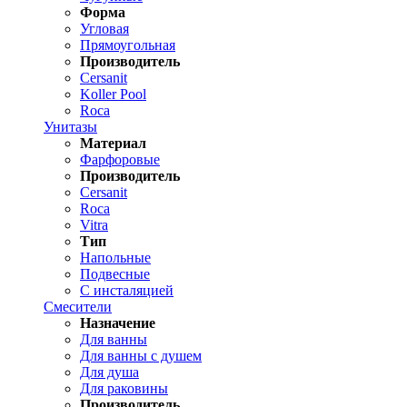
Форма
Угловая
Прямоугольная
Производитель
Cersanit
Koller Pool
Roca
Унитазы
Материал
Фарфоровые
Производитель
Cersanit
Roca
Vitra
Тип
Напольные
Подвесные
С инсталяцией
Смесители
Назначение
Для ванны
Для ванны с душем
Для душа
Для раковины
Производитель