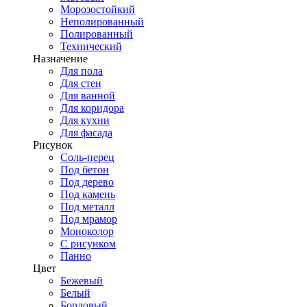
Морозостойкий
Неполированный
Полированный
Технический
Назначение
Для пола
Для стен
Для ванной
Для коридора
Для кухни
Для фасада
Рисунок
Соль-перец
Под бетон
Под дерево
Под камень
Под металл
Под мрамор
Моноколор
С рисунком
Панно
Цвет
Бежевый
Белый
Бордовый