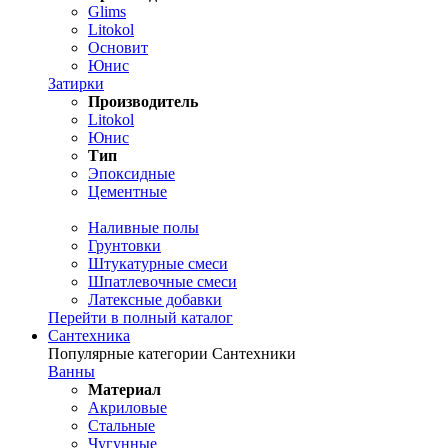
Glims
Litokol
Основит
Юнис
Затирки
Производитель
Litokol
Юнис
Тип
Эпоксидные
Цементные
Наливные полы
Грунтовки
Штукатурные смеси
Шпатлевочные смеси
Латексные добавки
Перейти в полный каталог
Сантехника
Популярные категории Сантехники
Ванны
Материал
Акриловые
Стальные
Чугунные