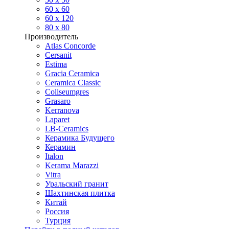
60 х 60
60 x 120
80 x 80
Производитель
Atlas Concorde
Cersanit
Estima
Gracia Ceramica
Ceramica Classic
Coliseumgres
Grasaro
Kerranova
Laparet
LB-Ceramics
Керамика Будущего
Керамин
Italon
Kerama Marazzi
Vitra
Уральский гранит
Шахтинская плитка
Китай
Россия
Турция