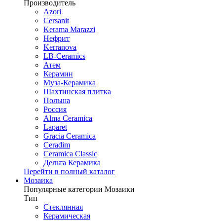
Производитель
Azori
Cersanit
Kerama Marazzi
Нефрит
Kerranova
LB-Ceramics
Атем
Керамин
Муза-Керамика
Шахтинская плитка
Польша
Россия
Alma Ceramica
Laparet
Gracia Ceramica
Ceradim
Ceramica Classic
Дельта Керамика
Перейти в полный каталог
Мозаика
Популярные категории Мозаики
Тип
Стеклянная
Керамическая