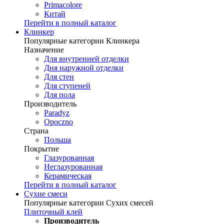
Primacolore
Китай
Перейти в полный каталог
Клинкер
Популярные категории Клинкера
Назначение
Для внутренней отделки
Дня наружной отделки
Для стен
Для ступеней
Для пола
Производитель
Paradyz
Opoczno
Страна
Польша
Покрытие
Глазурованная
Неглазурованная
Керамическая
Перейти в полный каталог
Сухие смеси
Популярные категории Сухих смесей
Плиточный клей
Производитель