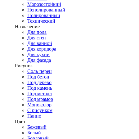
Морозостойкий
Неполированный
Полированный
Технический
Назначение
Для пола
Для стен
Для ванной
Для коридора
Для кухни
Для фасада
Рисунок
Соль-перец
Под бетон
Под дерево
Под камень
Под металл
Под мрамор
Моноколор
С рисунком
Панно
Цвет
Бежевый
Белый
Бордовый