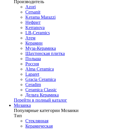
Производитель
Azori
Cersanit
Kerama Marazzi
Нефрит
Kerranova
LB-Ceramics
Атем
Керамин
Муза-Керамика
Шахтинская плитка
Польша
Россия
Alma Ceramica
Laparet
Gracia Ceramica
Ceradim
Ceramica Classic
Дельта Керамика
Перейти в полный каталог
Мозаика
Популярные категории Мозаики
Тип
Стеклянная
Керамическая