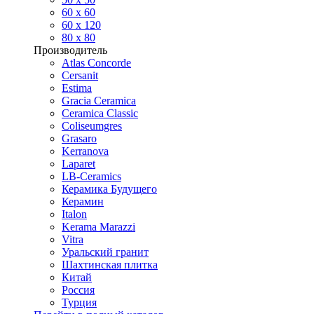
60 х 60
60 x 120
80 x 80
Производитель
Atlas Concorde
Cersanit
Estima
Gracia Ceramica
Ceramica Classic
Coliseumgres
Grasaro
Kerranova
Laparet
LB-Ceramics
Керамика Будущего
Керамин
Italon
Kerama Marazzi
Vitra
Уральский гранит
Шахтинская плитка
Китай
Россия
Турция