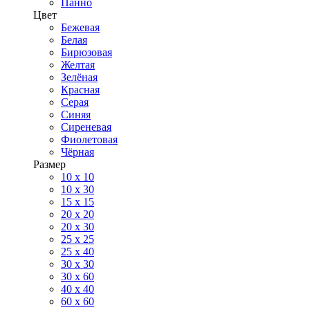
Панно
Цвет
Бежевая
Белая
Бирюзовая
Желтая
Зелёная
Красная
Серая
Синяя
Сиреневая
Фиолетовая
Чёрная
Размер
10 х 10
10 x 30
15 x 15
20 х 20
20 x 30
25 x 25
25 x 40
30 x 30
30 х 60
40 х 40
60 х 60