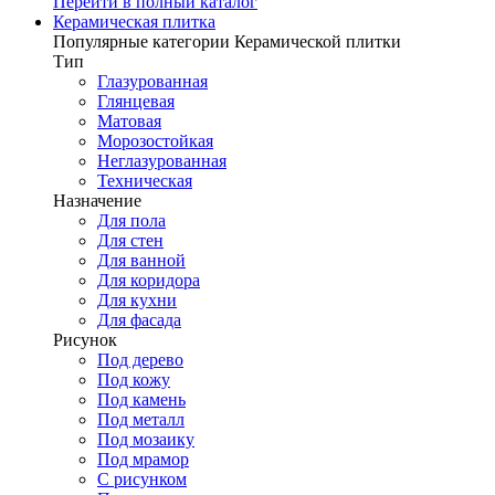
Перейти в полный каталог
Керамическая плитка
Популярные категории Керамической плитки
Тип
Глазурованная
Глянцевая
Матовая
Морозостойкая
Неглазурованная
Техническая
Назначение
Для пола
Для стен
Для ванной
Для коридора
Для кухни
Для фасада
Рисунок
Под дерево
Под кожу
Под камень
Под металл
Под мозаику
Под мрамор
С рисунком