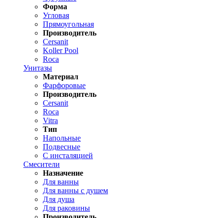
Форма
Угловая
Прямоугольная
Производитель
Cersanit
Koller Pool
Roca
Унитазы
Материал
Фарфоровые
Производитель
Cersanit
Roca
Vitra
Тип
Напольные
Подвесные
С инсталяцией
Смесители
Назначение
Для ванны
Для ванны с душем
Для душа
Для раковины
Производитель