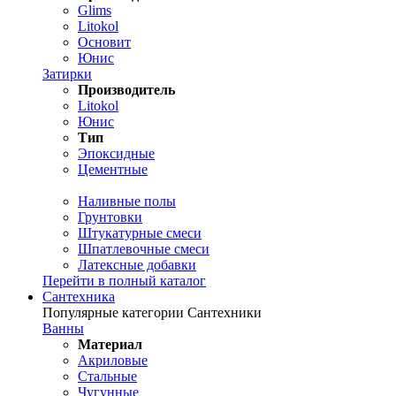
Glims
Litokol
Основит
Юнис
Затирки
Производитель
Litokol
Юнис
Тип
Эпоксидные
Цементные
Наливные полы
Грунтовки
Штукатурные смеси
Шпатлевочные смеси
Латексные добавки
Перейти в полный каталог
Сантехника
Популярные категории Сантехники
Ванны
Материал
Акриловые
Стальные
Чугунные