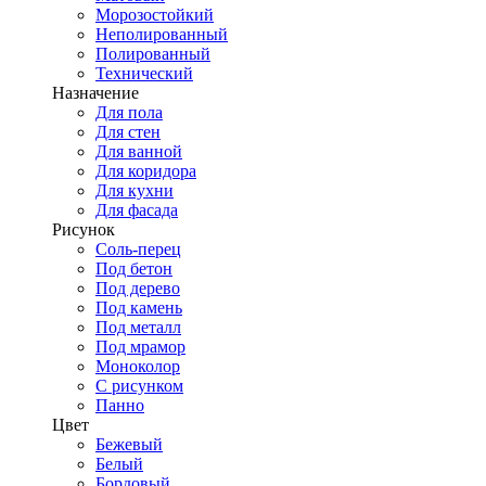
Морозостойкий
Неполированный
Полированный
Технический
Назначение
Для пола
Для стен
Для ванной
Для коридора
Для кухни
Для фасада
Рисунок
Соль-перец
Под бетон
Под дерево
Под камень
Под металл
Под мрамор
Моноколор
С рисунком
Панно
Цвет
Бежевый
Белый
Бордовый