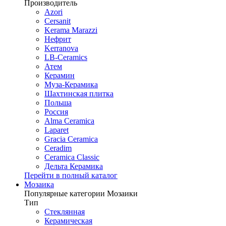
Производитель
Azori
Cersanit
Kerama Marazzi
Нефрит
Kerranova
LB-Ceramics
Атем
Керамин
Муза-Керамика
Шахтинская плитка
Польша
Россия
Alma Ceramica
Laparet
Gracia Ceramica
Ceradim
Ceramica Classic
Дельта Керамика
Перейти в полный каталог
Мозаика
Популярные категории Мозаики
Тип
Стеклянная
Керамическая