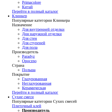
Primacolore
Китай
Перейти в полный каталог
Клинкер
Популярные категории Клинкера
Назначение
Для внутренней отделки
Дня наружной отделки
Для стен
Для ступеней
Для пола
Производитель
Paradyz
Opoczno
Страна
Польша
Покрытие
Глазурованная
Неглазурованная
Керамическая
Перейти в полный каталог
Сухие смеси
Популярные категории Сухих смесей
Плиточный клей
Производитель