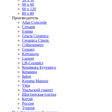
60 х 60
60 x 120
80 x 80
Производитель
Atlas Concorde
Cersanit
Estima
Gracia Ceramica
Ceramica Classic
Coliseumgres
Grasaro
Kerranova
Laparet
LB-Ceramics
Керамика Будущего
Керамин
Italon
Kerama Marazzi
Vitra
Уральский гранит
Шахтинская плитка
Китай
Россия
Турция