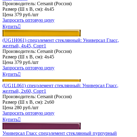
Производитель:
Cersanit (Россия)
Размер (Ш х В, см):
4х45
Цена
379
руб
.
/шт
Запросить оптовую цену
Купить

(UG1H061) спецэлемент стеклянный: Универсал Гласс,
желтый, 4x45, Сорт1
Производитель:
Cersanit (Россия)
Размер (Ш х В, см):
4х45
Цена
379
руб
.
/шт
Запросить оптовую цену
Купить

(UG1L061) спецэлемент стеклянный: Универсал Гласс,
желтый, 2x60, Сорт1
Производитель:
Cersanit (Россия)
Размер (Ш х В, см):
2х60
Цена
280
руб
.
/шт
Запросить оптовую цену
Купить

Универсал Гласс cпецэлемент стеклянный пурпурный