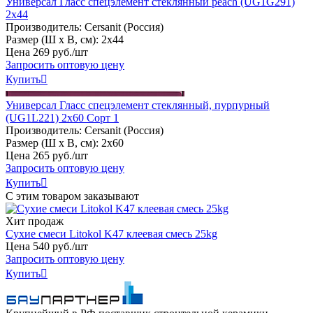
Универсал Гласс спецэлемент стеклянный peach (UG1G291)
2x44
Производитель:
Cersanit (Россия)
Размер (Ш х В, см):
2х44
Цена
269
руб
.
/шт
Запросить оптовую цену
Купить

Универсал Гласс спецэлемент стеклянный, пурпурный
(UG1L221) 2x60 Сорт 1
Производитель:
Cersanit (Россия)
Размер (Ш х В, см):
2х60
Цена
265
руб
.
/шт
Запросить оптовую цену
Купить

С этим товаром заказывают
Хит продаж
Сухие смеси Litokol K47 клеевая смесь 25kg
Цена
540
руб
.
/шт
Запросить оптовую цену
Купить
