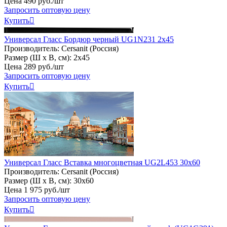
Цена
490
руб
.
/шт
Запросить оптовую цену
Купить

Универсал Гласс Бордюр черный UG1N231 2х45
Производитель:
Cersanit (Россия)
Размер (Ш х В, см):
2х45
Цена
289
руб
.
/шт
Запросить оптовую цену
Купить

Универсал Гласс Вставка многоцветная UG2L453 30х60
Производитель:
Cersanit (Россия)
Размер (Ш х В, см):
30х60
Цена
1
975
руб
.
/шт
Запросить оптовую цену
Купить
