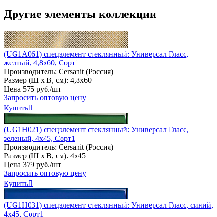
Другие элементы коллекции
(UG1A061) спецэлемент стеклянный: Универсал Гласс,
желтый, 4,8x60, Сорт1
Производитель:
Cersanit (Россия)
Размер (Ш х В, см):
4,8х60
Цена
575
руб
.
/шт
Запросить оптовую цену
Купить

(UG1H021) спецэлемент стеклянный: Универсал Гласс,
зеленый, 4x45, Сорт1
Производитель:
Cersanit (Россия)
Размер (Ш х В, см):
4х45
Цена
379
руб
.
/шт
Запросить оптовую цену
Купить

(UG1H031) спецэлемент стеклянный: Универсал Гласс, синий,
4x45, Сорт1