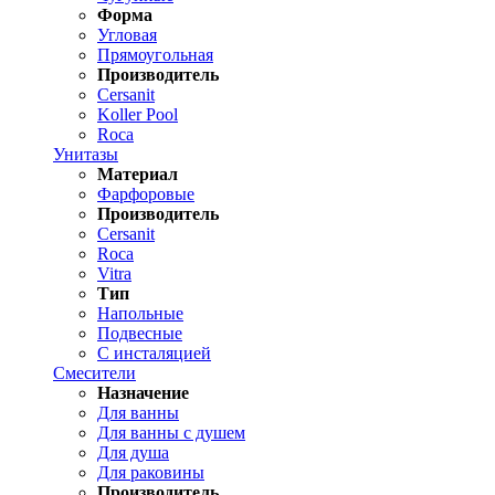
Форма
Угловая
Прямоугольная
Производитель
Cersanit
Koller Pool
Roca
Унитазы
Материал
Фарфоровые
Производитель
Cersanit
Roca
Vitra
Тип
Напольные
Подвесные
С инсталяцией
Смесители
Назначение
Для ванны
Для ванны с душем
Для душа
Для раковины
Производитель