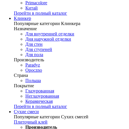
Primacolore
Китай
Перейти в полный каталог
Клинкер
Популярные категории Клинкера
Назначение
Для внутренней отделки
Дня наружной отделки
Для стен
Для ступеней
Для пола
Производитель
Paradyz
Opoczno
Страна
Польша
Покрытие
Глазурованная
Неглазурованная
Керамическая
Перейти в полный каталог
Сухие смеси
Популярные категории Сухих смесей
Плиточный клей
Производитель