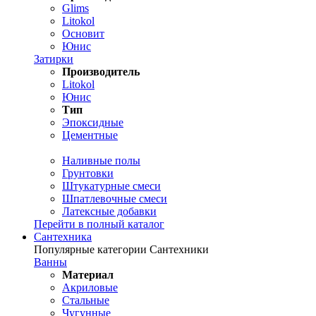
Glims
Litokol
Основит
Юнис
Затирки
Производитель
Litokol
Юнис
Тип
Эпоксидные
Цементные
Наливные полы
Грунтовки
Штукатурные смеси
Шпатлевочные смеси
Латексные добавки
Перейти в полный каталог
Сантехника
Популярные категории Сантехники
Ванны
Материал
Акриловые
Стальные
Чугунные