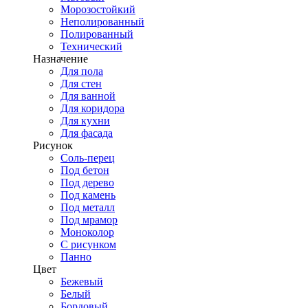
Морозостойкий
Неполированный
Полированный
Технический
Назначение
Для пола
Для стен
Для ванной
Для коридора
Для кухни
Для фасада
Рисунок
Соль-перец
Под бетон
Под дерево
Под камень
Под металл
Под мрамор
Моноколор
С рисунком
Панно
Цвет
Бежевый
Белый
Бордовый