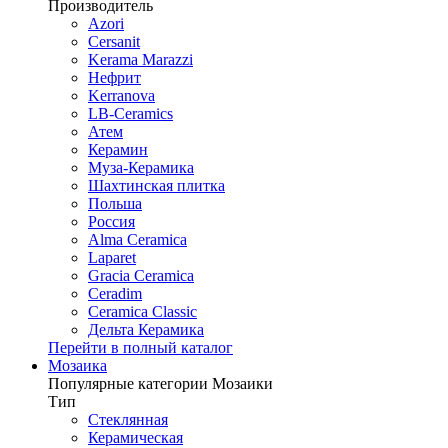
Производитель
Azori
Cersanit
Kerama Marazzi
Нефрит
Kerranova
LB-Ceramics
Атем
Керамин
Муза-Керамика
Шахтинская плитка
Польша
Россия
Alma Ceramica
Laparet
Gracia Ceramica
Ceradim
Ceramica Classic
Дельта Керамика
Перейти в полный каталог
Мозаика
Популярные категории Мозаики
Тип
Стеклянная
Керамическая