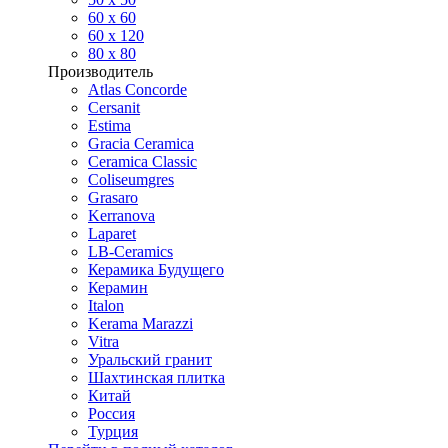
60 х 60
60 x 120
80 x 80
Производитель
Atlas Concorde
Cersanit
Estima
Gracia Ceramica
Ceramica Classic
Coliseumgres
Grasaro
Kerranova
Laparet
LB-Ceramics
Керамика Будущего
Керамин
Italon
Kerama Marazzi
Vitra
Уральский гранит
Шахтинская плитка
Китай
Россия
Турция